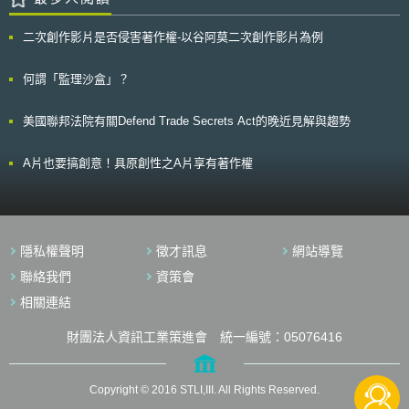
少藥劑師因難以判讀字跡所導致的配藥錯誤。 一項由美國藥物照顧管理協
爭關係； 5. 網路提供業者之管理措施，不得基於網路流量（traffic）而對之
會（Pharmaceutical Care Management Association, PCMA）所贊助的調
歧視（discriminate），但得基於顧客之利益采取相關管理措施； 6. 寬頻提
查研究指出，ARRA中的病歷健康資訊科技化措施，將使e-prescribing的運
二次創作影片是否侵害著作權-以谷阿莫二次創作影片為例
供業者，需揭露網路管理措施之方案資訊，以及管理措施對使用者所造成之
用率，在未來五年內增加75%；而在往後10年，此將減少約3500萬筆的用
影響。 參議員John McCain 則表示，網路中立（Net neutrality）的原
藥指示錯誤，消弭因服藥錯誤導致的死亡事件，並能節省220億的用藥支
則，將會扼殺創意和傷害就業市場，該議員並提出網路自由法案（Internet
何謂「監理沙盒」？
出；其所帶來的效益實遠超過政府所挹注的經費。
Freedom Act of 2009），認為該法案使避免網路受到政府管控，並且允許
持續的創新和創造更多高價值之就業機會。維持網路事業的自由，免於沉重
美國聯邦法院有關Defend Trade Secrets Act的晚近見解與趨勢
的規範，將是對經濟最佳之刺激方式。 同時也有人質疑，FCC並非授
權管理網路之機構，且其所訂定之原則，並未具有法規效力，無法強制執
行，而FCC制定該原則之意義為何？但FCC則表示，已獲得政策原則執行之
A片也要搞創意！具原創性之A片享有著作權
授權。
隱私權聲明
徵才訊息
網站導覽
聯絡我們
資策會
相關連結
財團法人資訊工業策進會 統一編號：05076416
Copyright © 2016 STLI,III. All Rights Reserved.