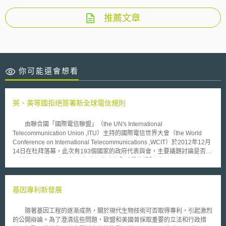
推薦文章
你可能還會想看
英、美等國拒絕簽署新全球電信規則
由聯合國「國際電信聯盟」（the UN's International
Telecommunication Union ,ITU）主持的國際電信世界大會（the World
Conference on International Telecommunications ,WCIT）於2012年12月
14日在杜拜落幕，此次有193個國家的政府代表與會，主要議題討論是否要
更新自1988年以來已經24年未經修改的全球電信規則（the International
Telecommunication Regulations ,ITRs），該修正案主要係由中國與俄羅斯
所提出，其有意授權政府監管網際網路，盼望各國能合作打擊垃圾郵件並促
進網路的普及。 這項修正案最大爭議點就在「人權」二字。若政府擁
基因專利新發展
有網路審查權成為普世價值，保護言論自由是否將流於口號，某些習慣高壓
政策的國家是否會濫用審查權，控制輿論進行不當審查與管制？ ITU秘
隨著基因工程的逐漸成熟，關於現代生物技術可否取得專利，引起激烈
書長Hamadoun Touré認為網際網路應該納入全球電信政策框架下，但反對
的公開辯論。為了澄清這些問題，歐盟和美國曾採取重要的立法和行政措
派則認為此舉扼殺了網路自由，美國代表團團長Terry Karamer則主張，網