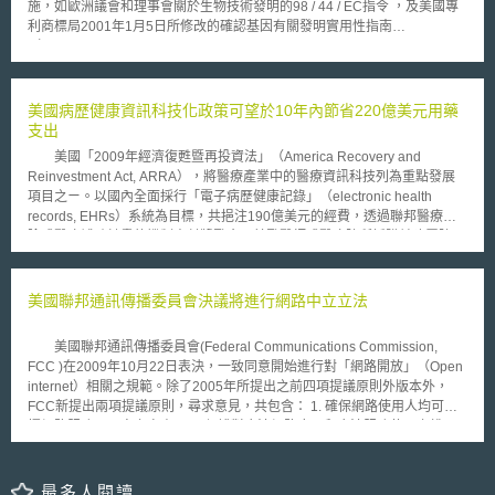
施，如歐洲議會和理事會關於生物技術發明的98 / 44 / EC指令 ，及美國專
路政策不應由聯合國成員國來定，應該由公民、社群以及更廣大的社會來決
利商標局2001年1月5日所修改的確認基因有關發明實用性指南
定。 經過激烈的辯論之後，共有89國支持這項修正案，而包括美國、
（Guidelines For Determining Utility Of Gene-Related Inventions of 5
加拿大、澳洲和英國在內的55個國家已經拒絕簽署，該修正案將於2015年1
January 2001）。 然而，美國最高法院於2013年《Association for
月1日生效，由於修正後的新規定必須經過所有成員國同意才具全球約束
Molecular Pathology v. Myriad Genetics, Inc.》一案中認為，自然發生的
力，大會呼籲未簽署或已經拒絕簽署的55國應盡速簽署。
DNA片段是自然界的產物，不因為其經分離而具有可專利適格性，但認為
美國病歷健康資訊科技化政策可望於10年內節省220億美元用藥
cDNA（complementary DNA，簡稱cDNA）具有可專利適格性，因為其並
支出
非自然發生。該判決強調Myriad Genetics, Inc.並未創造或改變任何BRCA1
美國「2009年經濟復甦暨再投資法」（America Recovery and
和BRCA2基因編碼的遺傳信息，即法院承Myriad Genetics, Inc.發現了一項
Reinvestment Act, ARRA），將醫療產業中的醫療資訊科技列為重點發展
重要且有用的基因，但該等基因從其週邊遺傳物質分離並非一種發明行為。
項目之ㄧ。以國內全面採行「電子病歷健康記錄」（electronic health
不過，法院也認為“與經分離的DNA片段屬於天然發生者不同，cDNA則具有
records, EHRs）系統為目標，共挹注190億美元的經費，透過聯邦醫療保
可專利性。”因此，“cDNA非自然的產物，且根據美國專利法第101條具有可
險或醫療補助計畫的機制支付獎勵金，鼓勵醫師或醫療院所採購並建置院內
專利性。” 其次，美國於2012年3月《Mayo Collaborative Services v.
的電子醫療資訊系統。自2011年至2015年，醫師或醫療院所符合實質EHR
Prometheus Laboratories》案認為，檢測方法僅為揭露一項自然法則，即
使用者（meaningful EHR user）的標準，至多可獲得44000美元的獎勵
人體代謝特定藥物後、特定代謝產物在血液中濃度與投與藥物劑量發揮藥效
金；倘於2015年後，其尚未成為實質EHR使用者，則將以每年多1%的比
美國聯邦通訊傳播委員會決議將進行網路中立立法
或產生副作用的可能性間的關聯性。即使需要人類行為（投以藥物）來促使
例，逐年減少其醫療保險補助額，直至2019年將減少5%。為了施行此政
該關聯性在特定人體中展現，但該關聯性本身是獨立於任何人類行為之外而
策，ARRA規定主管機關須於2009年12月31日前確立EHR的標準，包含了
存在，是藥物被人體代謝的結果，因此，全部應為自然過程。而不具有可專
美國聯邦通訊傳播委員會(Federal Communications Commission,
相互運用性（interoperability）、臨床功能性（clinical functionality）及安
利性。
FCC )在2009年10月22日表決，一致同意開始進行對「網路開放」（Open
全性等標準。 EHR系統的基礎，也就是電子醫囑（e-prescribing）所
internet）相關之規範。除了2005年所提出之前四項提議原則外版本外，
涵蓋的功能，能提供臨床及藥費的即時資訊，供醫師判斷何種藥物（包含學
FCC新提出兩項提議原則，尋求意見，共包含： 1. 確保網路使用人均可選
名藥）最為安全，且可符合病患經濟負擔；亦可顯示該病患用藥紀錄，及其
擇網路服務及內容之自由； 2. 保護對合法網路應用和合法服務使用之權
他醫生曾開立的處方，供醫師比對並觀察病患潛在的藥物過敏現象，若系統
利； 3. 選擇於網際網路上使用設施（devices）之自由； 4. 網路提供業者
偵測出藥物間相斥的情形，亦將自動發出安全警示。此外，以電腦輸入處方
（network providers）、應用提供業者（application providers）、服務業
並自動傳送至領藥處的模式，不僅可省卻病患冗長的等候領藥時間，亦能減
者（service providers）、和內容提供業者（content providers）者間之競
最多人閱讀