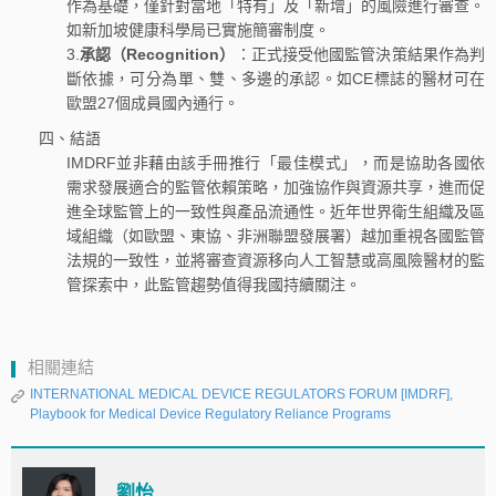
作為基礎，僅針對當地「特有」及「新增」的風險進行審查。
如新加坡健康科學局已實施簡審制度。
3.
承認（Recognition）
：正式接受他國監管決策結果作為判
斷依據，可分為單、雙、多邊的承認。如CE標誌的醫材可在
歐盟27個成員國內通行。
四、結語
IMDRF並非藉由該手冊推行「最佳模式」，而是協助各國依
需求發展適合的監管依賴策略，加強協作與資源共享，進而促
進全球監管上的一致性與產品流通性。近年世界衛生組織及區
域組織（如歐盟、東協、非洲聯盟發展署）越加重視各國監管
法規的一致性，並將審查資源移向人工智慧或高風險醫材的監
管探索中，此監管趨勢值得我國持續關注。
相關連結
INTERNATIONAL MEDICAL DEVICE REGULATORS FORUM [IMDRF],
Playbook for Medical Device Regulatory Reliance Programs
劉怡