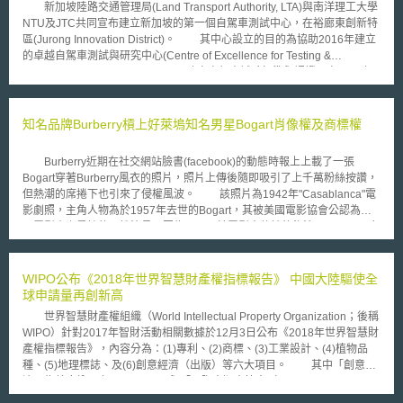
新加坡陸路交通管理局(Land Transport Authority, LTA)與南洋理工大學
網際網路信賴穩定指導原則和方針，進行全球大規模網路安全事故的演習。
NTU及JTC共同宣布建立新加坡的第一個自駕車測試中心，在裕廊東創新特
(5)制訂資訊通信技術的標準：針對關鍵資訊基礎設施制訂技術標準。
區(Jurong Innovation District)。 其中心設立的目的為協助2016年建立
另外，在2011年4月14-15日舉行的關鍵資訊基礎設施保護電信部長級會議
的卓越自駕車測試與研究中心(Centre of Excellence for Testing &
(Telecom ministerial conference on CIIP)，整個會議針對歐盟成員國、私
Research of AVs–NTU, CETRAN)建立自駕車試驗標準與認證。自2015年
人企業、產業界及其他國家進行策略性的對話，強化彼此在數位環境中的合
來新加坡已逐步建立道路駕駛場域，但此為第一個自駕車測試中心。
作與信任關係。並針對新一代的關鍵資訊基礎設施保護計畫，向歐盟執委會
此自駕車測試中心的特點在於其充分模擬道路之建設，使自駕車輛可測試與
提出相關政策建言。 受全球化、資訊化發展的影響，以及各國間互賴
其他車輛或道路基礎設施間的通訊與互動，因此此中心設計並複製模擬真實
知名品牌Burberry槓上好萊塢知名男星Bogart肖像權及商標權
程度的增加，使得影響關鍵資訊基礎設施(CIIP)安全的問題，不再侷限於單
道路環境。 包含具有1. 道路燈光；2. 專用短距通訊信號發射器； 2. 下
一區域，更需要各方多元的合作。
雨模擬器；3.洪水模擬器；4. 模擬大樓阻隔，以模擬衛星受干擾的情況； 5.
Burberry近期在社交網站臉書(facebook)的動態時報上上載了一張
彎道；6. 道路突起與斜坡；7. 巴士站等設備。其中並設置360度的閉路電視
Bogart穿著Burberry風衣的照片，照片上傳後隨即吸引了上千萬粉絲按讚，
監視系統（CCTV）：提供LTA監督與研究自駕車行為，並會將資訊回傳至
但熱潮的席捲下也引來了侵權風波。 該照片為1942年"Casablanca"電
陸路交通局的智慧交通系統中心，以分析並評估自駕車的上路可行性。
影劇照，主角人物為於1957年去世的Bogart，其被美國電影協會公認為美
國電影史上最棒的男性演員。因為Bogart於電影中傳神的飾演Rick Blaine角
色，不僅在電影粉絲心中留下鮮明的文化表徵(cultural icon)，更使得該張劇
照贏得最佳照片獎(Academy Award for best picture)。 正因為Bogart
的知名度以及該張電影劇照的受歡迎程度，Bogart後裔對於Burberry這樣的
WIPO公布《2018年世界智慧財產權指標報告》 中國大陸驅使全
使用提出了抗議。Bogart後裔要求Burberry停止使用該張劇照，否則就要提
球申請量再創新高
起訴訟控告Burberry侵害Bogart的肖像權和商標權。在接受到Bogart後裔的
世界智慧財產權組織（World Intellectual Property Organization；後稱
要求後，Burberry隨即於紐約聯邦法院提出確認之訴，請求法院確認其使用
WIPO）針對2017年智財活動相關數據於12月3日公布《2018年世界智慧財
並未侵害歸屬於Bogart後裔的商標或肖像權。因應Burberry的提告，Bogart
產權指標報告》，內容分為：(1)專利、(2)商標、(3)工業設計、(4)植物品
後裔隨即於加州州法院提起商標侵權訴訟，請求法院發出禁制令，停止
種、(5)地理標誌、及(6)創意經濟（出版）等六大項目。 其中「創意經
Burberry再使用Bogart的名字和任何照片。 雙方針對此一爭議各有主張
濟」為首度納入之項目。WIPO與「國際出版人協會（International
及堅持。Burberry聲明該劇照是向專門從事照片、影像授權業務的Corbis公
Publishers Association, IPA）」共同調查28個國家的出版活動，本次僅完