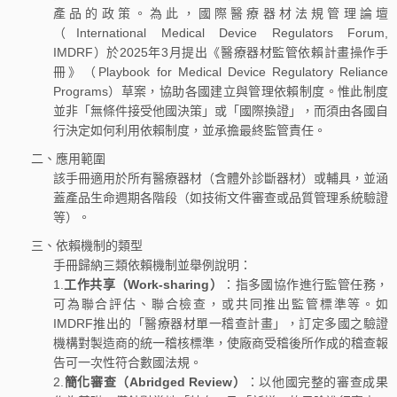
產品的政策。為此，國際醫療器材法規管理論壇
（International Medical Device Regulators Forum,
IMDRF）於2025年3月提出《醫療器材監管依賴計畫操作手
冊》（Playbook for Medical Device Regulatory Reliance
Programs）草案，協助各國建立與管理依賴制度。惟此制度
並非「無條件接受他國決策」或「國際換證」，而須由各國自
行決定如何利用依賴制度，並承擔最終監管責任。
二、應用範圍
該手冊適用於所有醫療器材（含體外診斷器材）或輔具，並涵
蓋產品生命週期各階段（如技術文件審查或品質管理系統驗證
等）。
三、依賴機制的類型
手冊歸納三類依賴機制並舉例說明：
1.
工作共享（Work-sharing）
：指多國協作進行監管任務，
可為聯合評估、聯合檢查，或共同推出監管標準等。如
IMDRF推出的「醫療器材單一稽查計畫」，訂定多國之驗證
機構對製造商的統一稽核標準，使廠商受稽後所作成的稽查報
告可一次性符合數國法規。
2.
簡化審查（Abridged Review）
：以他國完整的審查成果