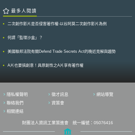
司取得授權而來，其主張使用該劇照主要是要描述Burberry在時尚產業的悠
成基本統計且初步納入「貿易」、「教育」、「科技與醫療（scientific,
久歷史，以及該品牌的重要性及影響性，其並非利用該劇照來達到行銷
technical and medical, STM）」三個出版議題。法國在「貿易」方面的出
最多人閱讀
Burberry的目的，所以其不認為開始用有任何侵權問題。此外，Burberry認
版營收佔69%、英國50%；「教育」佔葉門總出版營收68.2%、巴西62%；
為將該劇照使用在臉書的動態時報上這樣的行為是受到美國憲法第一修正案
「科技與醫療」佔比利時46.1%、巴西37.9%。 2017年專利全球申請
言論自由的保護。 Bogart後裔則認為Burberry使用劇照於市場行銷相關
二次創作影片是否侵害著作權-以谷阿莫二次創作影片為例
量達317萬件（相較於2016年成長5.8%）、商標申請量達1,239萬件（成長
素材/媒介上，可明確看出其有意於Burberry實際及潛在消費者心中，將
26.8%）、工業設計申請量超過124萬件（與前一年持平）。以中國大陸為
Burberry品牌及產品商業性連結至Bogart名人形象上，所以Burberry的行為
首，專利申請量佔全球43.6%、商標申請量佔46.3%、工業設計申請量佔
何謂「監理沙盒」？
已侵害到Bogart的商標權和肖像權。 Burberry及Bogart後裔雙方因應不
50.6%。 2017年植物品種申請量計有18,490件、成長率為11.7%，此
同州法律採用策略性訴訟技巧，分別於紐約及加州提起訴訟，知名品牌和知
為15年來最大增長，而以中國大陸、英國、歐盟、越南及烏克蘭為主要成長
名男星後裔的商標及肖像權之爭正式開戰，法院判決結果值得後續關注。
美國聯邦法院有關Defend Trade Secrets Act的晚近見解與趨勢
國家。其中中國大陸接獲4,465件植物品種申請、其次歐盟為3,422件，這也
是23年來第一次歐盟未列為首位。 地理標誌之問卷在2016年重新調
修，2017年首度完整納入54個地區的數據，計有59,500個受保護的地理標
A片也要搞創意！具原創性之A片享有著作權
誌。其中，德國有14,073個、奧地利8,749個、中國大陸8,507個。若以類
別區分，「酒類」佔57.1%，其次為「農產食品」28.2%、「手工藝品」約
2.7%。 本次報告之特別議題為「藉由統計數據掌握專利訴訟活動」，
另針對美國與英國之統計數據進行探討。美國在1999至2009年間之專利訴
訟案件和緩上升，並在2009至2013年間顯著增加；而英國在2010至2012
隱私權聲明
徵才訊息
網站導覽
年間也呈現相同趨勢，原因在於此時正值「全球專利戰」時期。進一步分析
訴訟數據，可以發現專利訴訟案量往往與專利申請量、專利實施具正相關
聯絡我們
資策會
性，例如2013年後美國專利申請量及專利實施量呈下降趨勢，同期美國地
相關連結
方法院之專利訴訟案量亦隨之減少。 「本文同步刊登於TIPS網站
（https://www.tips.org.tw）」
財團法人資訊工業策進會 統一編號：05076416