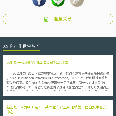
推薦文章
你可能還會想看
歐盟新一代關鍵資訊基礎設施保護計畫
2011年3月31日，歐盟執委會啟用新一代的關鍵資訊基礎設施保護計畫
(Critical Information Infrastructure Protection, CIIP)。上一代的關鍵資訊基
礎設施保護計畫在2009年公布並已取得一定的成果。新一代的計畫集中在
全球化的挑戰，著重在歐盟成員國與全球其他國家的合作，與相互之間的合
作關係。 為了達成這個目標，歐盟執委會訂定以下的行動綱要： (1)準
備和預防：利用成員國論壇(European Forum for Member States, EFMS)分
享資訊及政策。 (2)偵測和反應：發展資訊分享及警示系統，建置民眾、中
小型企業與政府部門間的資訊分享、警示系統。 (3)緩和及復原：發展成員
新加坡LTA與NTU及JTC共同宣布建立新加坡第一個自駕車測試
國間緊急應變計畫，組織反應大規模網路安全事件，強化各國電腦緊急反應
中心
團隊的合作。 (4)國際與歐盟的合作：根據歐盟成員國論壇所制訂的，歐洲