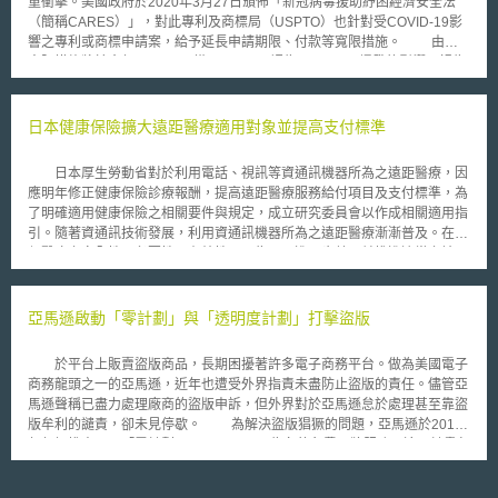
重衝擊。美國政府於2020年3月27日頒佈「新冠病毒援助紓困經濟安全法
證明隱私內容之本人具有合理的隱私期待，若被害人曾將自拍的影像寄送與
（簡稱CARES）」，對此專利及商標局（USPTO）也針對受COVID-19影
他人，更需證明被害人未有分享的意思。此外，檢察官需證明行為人具有意
響之專利或商標申請案，給予延長申請期限、付款等寬限措施。 由於
圖傷害、騷擾、威脅或迫使他人之主觀意思。在此條文尚未通過前，實務上
寬限措施將於今年5月31日到期，USPTO認為COVID-19爆發的影響可視為
已有檢察官多次反應現行法無從對違反本人意願散布隱私內容之行為論罪，
37 CFR 1.183所指的特殊情況。因此，USPTO將允許專利權人通過EFS-
至多僅能以網路跟蹤或霸凌法等追究，對受害人保護甚為不周。
Web或專利中心，提交符合某些條件之專利及商標救濟申請。 商標救
濟措施部分，因COVID-19影響商標審判與上訴委員會之訴訟，可提出延長
日本健康保險擴大遠距醫療適用對象並提高支付標準
或新時間之申請。其他未能即時對主管機關的訴訟提出答覆，致使放棄商標
申請案，得提出恢復請求；未能於法定使用期限36個月內或維護申請截止日
日本厚生勞動省對於利用電話、視訊等資通訊機器所為之遠距醫療，因
前申請，致使放棄商標申請或商標註冊被取消或期滿，得提出請願書。上述
應明年修正健康保險診療報酬，提高遠距醫療服務給付項目及支付標準，為
請願書中若附有COVID-19聲明，USPTO除免除相關費用，並可延續救濟措
了明確適用健康保險之相關要件與規定，成立研究委員會以作成相關適用指
施至6月30日。 專利救濟措施部分，針對小型和微型企業（small and
引。隨著資通訊技術發展，利用資通訊機器所為之遠距醫療漸漸普及。在擔
micro entities）之專利申請提交期限，由原先6月1日延長至7月1日；大型
保醫療之安全性、必要性及有效性下，為了更進一步普及並推進適當之診
企業（large entities）於5月31日後，依個案申請提供延期，包含請願書及
療，有必要整備相關法令規定。厚生勞動省於11月設置研究委員會，預定在
所需費用；對於所有企業，USPTO將免除6月30日及先前因COVID-19影響
2018年3月底前訂定「遠距醫療適用指引（情報通信機器を用いた診療に関
所提出審查、請願書等費用收取。
するガイドライン）」。 日本1948年制定之醫師法第20條規定醫師非
亞馬遜啟動「零計劃」與「透明度計劃」打擊盜版
親自診療，不得為治療等行為。此一規定迄今未修正，遠距醫療並非當時所
能想像與規範。目前，厚生勞動省以函釋通知方式，對於該條之適用為相關
於平台上販賣盜版商品，長期困擾著許多電子商務平台。做為美國電子
通知與事務聯絡，以擴大遠距醫療適用之可能性。厚生勞動省於1997年第
商務龍頭之一的亞馬遜，近年也遭受外界指責未盡防止盜版的責任。儘管亞
一次發出之通知（平成9年12月24日健政發第1057號厚生省健康政策局長
馬遜聲稱已盡力處理廠商的盜版申訴，但外界對於亞馬遜怠於處理甚至靠盜
通知），對於遠距醫療與醫師法第20條的適用關係提出基本見解，認為醫師
版牟利的譴責，卻未見停歇。 為解決盜版猖獗的問題，亞馬遜於2019
法第20條親自診療原則規定，不一定等於直接見面診療，以代替方式而對於
年年初推出了以「零計劃」(Project Zero)為名的免費品牌服務，這項計畫包
病患身心狀況得以獲得有用資訊下，使用遠距醫療並非違反本條親自診療規
含了幾個項目，其一是透過機器學習掃描平台中可能的仿冒商品，並依據廠
定。在本號通知「留意事項」中，對於遠距醫療之適用對象地區與病患，有
商提供的品牌資料主動移除可疑的盜版項目；其二，提供廠商自行移除仿冒
以下規定：1. 初診原則上必須為面對面診療；2.直接面對面診療有困難之離