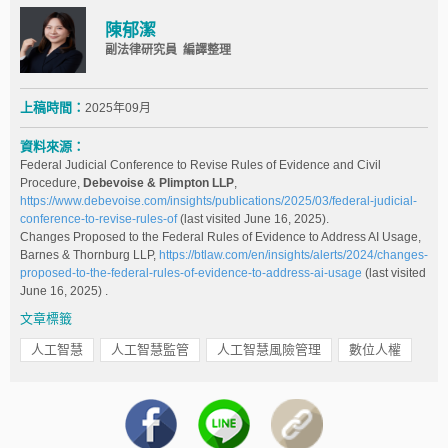
陳郁潔
副法律研究員 編譯整理
上稿時間：
2025年09月
資料來源：
Federal Judicial Conference to Revise Rules of Evidence and Civil
Procedure,
Debevoise & Plimpton LLP
,
https://www.debevoise.com/insights/publications/2025/03/federal-judicial-
conference-to-revise-rules-of
(last visited June 16, 2025).
Changes Proposed to the Federal Rules of Evidence to Address AI Usage,
Barnes & Thornburg LLP,
https://btlaw.com/en/insights/alerts/2024/changes-
proposed-to-the-federal-rules-of-evidence-to-address-ai-usage
(last visited
June 16, 2025) .
文章標籤
人工智慧
人工智慧監管
人工智慧風險管理
數位人權