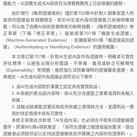
據能力，以因應生成式AI技術在法律實務應用上日益普遍的趨勢。
由於現行《聯邦證據規則》僅於第702條中針對人類專家證人所
提供的證據設有相關規定，對於AI生成內容的證據能力尚無明確規
範，所以為了因應AI技術發展帶來的新興挑戰，《聯邦證據規則》修
正草案（下稱「修正草案」）擬新增第707條「機器生成證據」
（Machine-Generated Evidence），並擴張第901條「驗證或識別證
據」（Authenticating or Identifying Evidence）的適用範圍。
本次增訂第707條，針對AI生成內容作為證據時，明確其可靠性
評估標準，以避免出現分析錯誤、不準確、偏見或缺乏可解釋性
（Explainability）等問題，進而強化法院審理時的證據審查基礎。本
條規定，AI生成內容作為證據必須符合以下條件：
1. 該AI生成內容對於事實之認定具有實質助益；
2. AI系統於產出該內容時，係以充分且適當之事實或資料為輸入
依據；
3. 該輸出結果能忠實反映其所依據之原理與方法，並證明此一應
用於特定情境中具有可靠性。
本修正草案此次新增「AI生成內容」也必須合乎既有的證據驗證
要件。原第901條a項原規定：「為符合證據之驗證或識別要求，提出
證據者必須提供足以支持該證據確係其所聲稱之內容的佐證資料。」