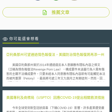
推薦文章
你可能還會想看
亞利桑那州可望通過情色報復法，美國防治情色報復將再添一州
美國亞利桑那州曾於2014年通過違反本人意願散布隱私內容之條文
（泛稱為情色報復法Revenge Porn Law），構成要件未涵蓋行為人需有傷
害的主觀不法構成要件，只要未經本人同意散布隱私內容即有可能觸犯本法
而被判重罪（Felony），最高將可處三年又九個月之有期徒刑。然而，因構
成要件過於廣泛，甚至未排除具新聞、藝術、教育價值之內容，未考慮本人
之隱私期待性和傷害有無，美國公民自由聯盟遂代表出版業、媒體業和攝影
業等，以該條文侵害言論自由有違憲之虞，於同年9月向亞利桑那州提告。
該案於2015年7月10日達成和解，亞利桑那州地方法院宣告該條文將不會生
美國專利及商標局（USPTO）因應COVID-19提出相關救濟措施
效施行。 在經過漫長的修法後，亞利桑那州參議院最終於2016年3月7
日無異議通過情色報復法之最新修法法案（House Bill 2001），待州長簽
今年全球受到新型冠狀病毒（下稱COVID-19）影響，許多產業遭受嚴
署核准後便立即生效施行。本次修法與2014年的版本不同處為，檢察官需