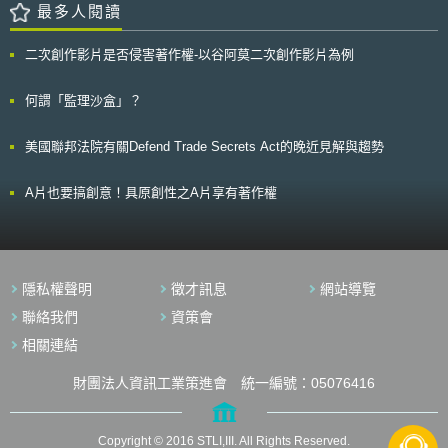
商品的工具，廠商無須向亞馬遜提出申訴即可自行下架盜版商品；第三，透
最多人閱讀
島及偏遠地區；3. 對於病況穩定之病患，在確保緊急對應處理及聯絡體制
過廠商在商品上放置特殊編碼，讓亞馬遜可以在出貨時就檢驗其是否為正
下，以「別表」列舉適用之慢性疾病（例如：居家氧氣治療病患）為對象。
版，以即時遏止盜版商品的送到消費者手中。「零計劃」目前僅提供部分受
但是本來只是例式規定的「非初診」「離島及偏遠地區」、「特定慢性疾
二次創作影片是否侵害著作權-以谷阿莫二次創作影片為例
邀品牌參與，同時，即使亞馬遜宣稱會採取適當檢驗程序，但該計劃是否會
病」，卻被解釋成限定列舉規定，導致遠距醫療適用範圍非常狹窄，變成原
賦予大品牌過多權力，壓迫小廠商或二手商品的發展，導致不公平競爭的問
則禁止之情形。 直至2015厚生勞動省再發出通知（平成27年8月10日
題，仍有待觀察。 除「零計劃」之外，今年(2019)年初 亞馬遜也擴大
何謂「監理沙盒」？
厚生勞動省事務連絡），明確非初診、離島及偏遠地區、「別表」所列舉之
了自2017年開始運作的「透明度」(Transparency)的付費計劃。該計劃的
慢性疾病等，僅是例式規定，對象地區及病患不限於此，以及就算是初診，
運作，是由亞馬遜給予註冊品牌廠商一個或數個由亞馬遜研發的二維條碼，
直接為親自診療有困難時，基於病患要求下充分考量病患有利條件下，依據
美國聯邦法院有關Defend Trade Secrets Act的晚近見解與趨勢
廠商有責任將其施用在其指定的商品上，以一方面讓亞馬遜在出貨該商品時
醫師之判斷，活用各種可能之工具，結合社交網路服務（SNS）、視訊影像
透過該條碼來驗證商品來源與真實性 ，二方面買家也可透過亞馬遜提供的
以及電子郵件等方式組合而為適當之遠距醫療。於「別表」列舉遠距醫療之
APP掃描條碼來確認其商品是否為正品（此為零計劃中所未包含的功能）。
A片也要搞創意！具原創性之A片享有著作權
九種病患對象為，居家氧氣治療病患、居家罕見疾病病患、居家糖尿病患、
目前該計劃已在北美、德國、法國、英國、義大利、西班牙與印度等國實
居家氣喘病患、居家高血壓病患、居家過敏性皮膚炎病患、褥瘡居家療養病
施。
患、居家腦血管病患以及居家癌症病患等。 2015年通知使得遠距醫療
之適用對象範圍大為擴大，因此日本醫療院所積極整備資通訊設備環境。同
時，厚生勞動省在2017年底提出之2018年度福祉預算中，明確修正健康保
險診療報酬，提高遠距醫療之醫療服務給付項目與支付標準，使得利用遠距
隱私權聲明
徵才訊息
網站導覽
醫療為診療服務之利益大為提高，更加速提高遠距醫療之利用可能性。惟，
聯絡我們
資策會
前述2015年通知之內容，對於適用對象與診療內容，尚有不明確之處，因
此邀集醫療、法學、遠距醫療專門等12名專家成立研究委員會，以訂定明確
相關連結
適用規則，防止未來對於病患造成不利益之判斷。
財團法人資訊工業策進會 統一編號：05076416
Copyright © 2016 STLI,III. All Rights Reserved.