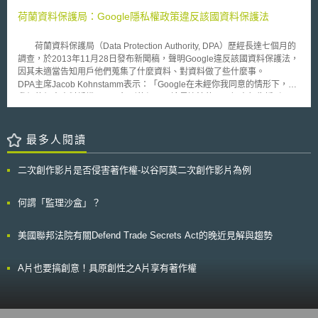
矽氧烷(siloxane)所改造之奈米矽微粒(silica nanoparticles)與奈米鋁微粒
譯：瑪莉歐賽車，以下同），故駁回任天堂之異議申請。 異議申請被
(alumina nanoparticles)列入管理範圍內。 一般而言，化學物質如未列
荷蘭資料保護局：Google隱私權政策違反該國資料保護法
駁回後，任天堂公司立即至東京地方法院對MariCar公司提起告訴，控告
於由EPA所公佈之「化學物質目錄」者，皆應向環保署提出製造前通知
MariCar公司違反不正競爭防止法，並向MariCar公司請求損害賠償。任天
(Premanufacture Notice，PMN)；而顯著新種使用規則以指定特殊新種化
堂認MariCar公司違法的原因有三：一係MariCar的公司名稱近似瑪莉歐賽
荷蘭資料保護局（Data Protection Authority, DPA）歷經長達七個月的
學物質的方式，配合適用製造前通知制度，要求業界針對製造、加工、銷售
車Mario Kart；二為在未經任天堂公司授權的狀況下，租借瑪莉歐賽車角色
調查，於2013年11月28日發布新聞稿，聲明Google違反該國資料保護法，
與使用等過程，提出具體因應措施。申言之，關於前述兩項奈米物質，一旦
服裝給消費者；三是MariCar公司在日本境內觀光熱門景點，利用真人版瑪
因其未適當告知用戶他們蒐集了什麼資料、對資料做了些什麼事。
涉及有別於以往的重大創新製造活動，業者即應於正式進行製造前之90天先
莉歐賽車的名義及瑪莉歐賽車形象的圖像作為宣傳手段，有讓消費者產生
DPA主席Jacob Kohnstamm表示：「Google在未經你我同意的情形下，對
行通報環保署，再由其評估該業者是否符合相關條件要求，否則得予以禁止
MariCar公司與任天堂公司之間互有關聯之疑慮[2]。 經過近十八個月的
我們的個人資料編織了一張無形的網，而這是違法的。」調查報告援引了
或限制之。 根據環保署既有之測試資料，可以確認奈米微粒得由呼吸
審判，東京地方法院於2018年9月27日公開第6293號判決任天堂公司之主
Google執行長Eric Schmidt在2010年一場訪談中所說的話：「你不用鍵入
與皮膚接觸等方式進入人體。以矽氧烷所改造之奈米矽及奈米鋁，泰半係作
張於法有理，MariCar公司須支付任天堂公司一千萬日幣的損害賠償金，並
任何字，我們知道你正在什麼地方、去過什麼地方，甚至或多或少知道你在
為添加劑之用；然而，觀察過往製造前通知所登載之內容，該兩項化學物質
令MariCar公司須停止租借與瑪莉歐賽車遊戲人物形象近似的服裝。
想些什麼。」。 調查顯示Google為了展示個人化的廣告及提供個人化
最多人閱讀
無論在呼吸或皮膚接觸所造成之暴露程度尚屬輕微；因此，針對該等奈米材
MariCar公司與任天堂公司皆不服此判決內容，同時向東京智財高等法院提
的服務，而將不同服務取得的個人資料加以合併，如搜尋記錄、所在位置及
料而向環保署所為之通報流程及審查作業，可能會對於業者後續之生產製造
起上訴，2019年5月30日東京智財高等法院作出了中間判決[3]，更進一步說
觀看過的影片等。然而，從用戶的觀點來看，這些服務係基於全然不同的目
活動形成不確定的阻礙。 有鑒於奈米材料可能對人體健康產生未知風
二次創作影片是否侵害著作權-以谷阿莫二次創作影片為例
明任天堂主張有理之原因，並再擴大禁止MariCar公司使用「MariCar」作
的，而Google亦未事先提供用戶同意或拒絕的選項。依照荷蘭資料保護法
險，為保障奈米工作環境中人員的安全，顯著新種使用規則將於2009年1月
為網域名稱，另外同意任天堂公司主張MariCar公司在上訴期間持續對任天
的規定，Google合併個人資料前，應經當事人明示同意，而該同意無法藉
起正式生效，作為管理特殊化學物質的監督方式。對於製造或使用奈米材料
堂造成的損害，將賠償金額從一千萬日幣提高到五千萬日幣[4]。由於東京智
由概括（隱私）服務條款取得。針對DPA的聲明，Google回應他們已經提
何謂「監理沙盒」？
所可能引發之風險，美國環保署正著眼於環境、健康與安全議題，逐漸採取
財高等法院審理還未結束，故以下主要針對日本特許廳與東京地方法院，分
供用戶詳細資訊，完全符合荷蘭法律。 DPA表示將通知Google出席聽
較為謹慎的政策設計方向，以維護大眾利益。
別說明對於任天堂公司有關瑪莉歐品牌保護主張的見解。 貳、任天堂公司
證會，就調查結果進行討論，並決定是否對Google採取強制措施。但是，
美國聯邦法院有關Defend Trade Secrets Act的晚近見解與趨勢
對於商標權與不正競爭的主張 （一）日本特許廳異議第2016-900309號[5]
從Google的回應看來，他們不太可能在聽證過後改變心意。以先前Google
1、爭議商標 MariCar公司於2016年6月24日登錄之第5860284號商
街景車透過Wi-fi無線網路蒐集資料的案例為鑑，Google（市值達3500億美
標，其商標圖樣為日文片假名「マリカー」，註冊指定於第12類「車輛與其
元）若繼續拒絕遵循，將有可能面臨高達1佰萬歐元的罰鍰。
A片也要搞創意！具原創性之A片享有著作權
他類型的移動裝置」[6]、第35類「廣告、業務管理或運營、業務處理，及
在零售或批發業務中向客戶提供的服務」[7]、第39類「交通工具租借與相
關情報提供」[8]。 2、任天堂公司提出登錄異議 任天堂公司以其早於
1996年9月27日登錄之第4222218號商標，其商標圖樣為英文字母