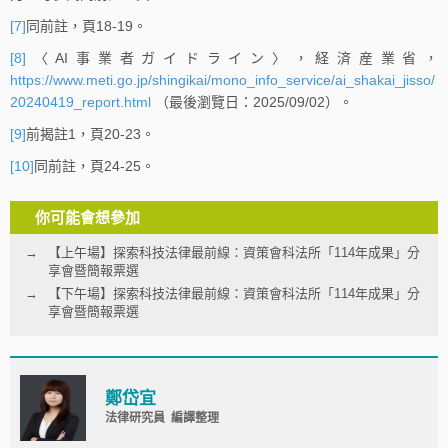
[7]
同前註，頁18-19。
[8]
〈AI事業者ガイドライン〉，経済産業省，
https://www.meti.go.jp/shingikai/mono_info_service/ai_shakai_jisso/
20240419_report.html
（最後瀏覽日：2025/09/02）。
[9]
前揭註1，頁20-23。
[10]
同前註，頁24-25。
你可能會想參加
【上午場】探索科技法律最前線：資策會科法所「114年成果」分
享會暨簡報票選
【下午場】探索科技法律最前線：資策會科法所「114年成果」分
享會暨簡報票選
鄭岱宜
法律研究員 編譯整理