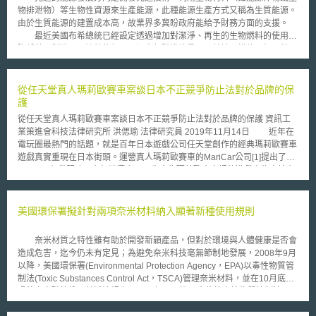
物排泄物）等生物性資源來生產能源，此種能源生產方式又稱為生質能源。
由於生質能源的建置成本高，故業界多冀盼政府能給予財務方面的支援。
最近美國布希總統已經設定透過增加對潔淨、再生的生物燃料的使用，
降低美國對進口石油的依賴以及溫室氣體排放量，而基於同樣的目標，美國
參議院財務委員會（Senate Finance Committee）最近更提出了能源進化
及投資法（Energy Advancement and Investment Act of 2007, EAIA），希
望能鼓勵大規模的商業投資，以促進生物燃料的生產與使用。 EAIA特
從任天堂真人瑪莉歐賽車案談日本不正競爭防止法對於品牌的保
別針對使用纖維性質的生物材料（cellulosic biomass）來生產生物燃料之
護
製造者，提供生產上的租稅扣抵（production credit），與此同時並擴大既
從任天堂真人瑪莉歐賽車案談日本不正競爭防止法對於品牌的保護 資訊工
有針對乙醇所實施的優惠措施之適用範圍。這兩大租稅優惠是為了鼓勵企業
業策進會科技法律研究所 洪偲瑜 法律研究員 2019年11月14日 近年在
生產者加速推動生物燃料的開發，儘快使生物燃料可以供應市場所需達到10
電玩圈最熱門的話題，就是百年日本遊戲公司任天堂創作的經典瑪莉歐賽車
億加侖的水準。
遊戲真實重現在日本街頭。運營真人瑪莉歐賽車的MariCar公司[1]提出了
Go-Kart 租借服務，主打消費者可以化身為瑪莉歐賽車裡的遊戲人物直接在
街頭享受奔馳的樂趣，為此替MariCar公司招攬不少客源。任天堂公司早在
2016年就開始關注MariCar公司之行為，並曾於2016年針對MariCar公司在
日本的註冊商標「マリカー」（中譯：瑪莉車，以下同）提出異議，惟受到
美國環保署擬針對兩項奈米材料納入顯著新種使用規則
日本特許廳的駁回處分。接著，2017年任天堂針對MariCar公司的公司名稱
與租借遊戲角色服裝給消費者之行為，主張違反不正競爭防止法，並向東京
奈米材質之特性雖有助於開發新穎產品，但對於環境與人體健康是否會
地方法院提出告訴，獲得東京地方法院之認同。以下就任天堂與MariCar公
造成危害，迄今仍未有定見；為避免奈米科技毫無節制地發展，2008年9月
司之爭議，分析任天堂公司保護自家品牌之方式－對於主張商標權保護品牌
以降，美國環保署(Environmental Protection Agency，EPA)以毒性物質管
的侷限，如何藉由不正競爭防止法加以完善。 壹、事件背景 2016年任
制法(Toxic Substances Control Act，TSCA)管理奈米材料，並在10月底考
天堂公司就曾至日本特許廳（相當於我國智慧財產局）提出異議，要求撤銷
慮將奈米碳管納入前述法規中；11月初，更進一步依據毒性物質管制法5(a)
MariCar公司的註冊商標「マリカー」，但2017年2月由於日本特許廳認為
(2)發布「顯著新種使用規則(Significant New Use Rule，SNUR)」，將以
「マリカー」並非是一般社會大眾廣為認識之名稱「マリオカート」（中