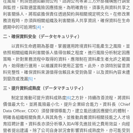
在風險，則須透過如顧問公司、諮詢公司等第三方外部機構進行調查
與監控，採取適當風險因應措施。為明確責任，須事先與資料共享之
利害關係人，將瑕疵擔保責任透過契約與相關規定明文化。在修改業
務流程時，亦須與相關組織及利害關係人共享資訊，確保資料在生命
週期中的可追溯性
[4]
。
二、確保資料安全（データセキュリティ）
以資料生命週期為基礎，掌握運用跨境資料可能產生之風險，並
依照相關組織與利害關係人值得信賴之程度，進行風險分析制定因應
策略。針對業務流程中取得的資料，應限制在資料產生者允許之範圍
內，始得進行運用，以維護資料使用正當性。此外，亦須特別留意資
料完整性，確保資料來源值得信賴且未受到偽冒，以及資料內容未遭
到竄改或洩漏
[5]
。
三、提升資料成熟度（データマチュリティ）
制定並推動可提升資料成熟度
[6]
之方針，持續改善流程，將資料
價值最大化，並將風險最小化，提升企業綜合能力。資料長（Chief
Data Officer, CDO）須發揮領導能力，建立能迅速因應變化的體制，
明確各組織相關負責人與其角色，並推動具備資料相關技能之人才培
育招聘計畫。資料長亦須分析導入如AI等先進技術之費用效益，向經
營者提出建議。除了公司自身狀況會影響資料成熟度外，亦可能受到