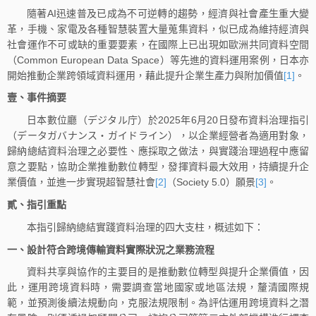
隨著AI迅速普及已成為不可逆轉的趨勢，經濟與社會產生重大變
革，手機、家電及各種智慧裝置大量蒐集資料，似已成為維持經濟與
社會運作不可或缺的重要要素，在國際上已出現如歐洲共同資料空間
（Common European Data Space）等先進的資料運用案例，日本亦
開始推動企業跨領域資料運用，藉此提升企業生產力與附加價值
[1]
。
壹、事件摘要
日本數位廳（デジタル庁）於2025年6月20日發布資料治理指引
（データガバナンス・ガイドライン），以企業經營者為適用對象，
歸納總結資料治理之必要性、應採取之做法，與實踐治理過程中應留
意之要點，協助企業推動數位轉型，發揮資料最大效用，持續提升企
業價值，並進一步實現超智慧社會
[2]
（Society 5.0）願景
[3]
。
貳、指引重點
本指引歸納總結實踐資料治理的四大支柱，概述如下：
一、設計符合跨境傳輸資料實際狀況之業務流程
資料共享與協作的主要目的是推動數位轉型與提升企業價值，因
此，運用跨境資料時，需要調查當地國家或地區法規，釐清國際規
範，並預測後續法規動向，克服法規限制。為評估運用跨境資料之潛