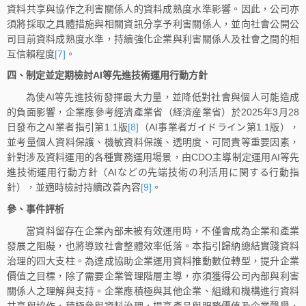
資料共享與協作之利害關係人的資料成熟度水準影響。因此，公司亦
須將採取之具體措施與相關資訊分享予利害關係人，並向社會公開公
司目前資料成熟度水準，持續強化企業與利害關係人及社會之間的相
互信賴程度
[7]
。
四、制定並定期檢討AI等先進技術運用行動方針
為使AI等先進技術發揮最大力量，並降低對社會與個人可能造成
的負面影響，企業應參考經濟產業省（経済産業省）於2025年3月28
日發布之AI業者指引第1.1版
[8]
（AI事業者ガイドライン第1.1版），
並考量個人資料保護、機敏資料保護、透明度、可問責等重要因素，
針對涉及資料運用的各種實務運用場景，由CDO主導制定運用AI等先
進技術運用行動方針（AIなどの先端技術の利活用に関する行動指
針），並適時檢討持續改善內容
[9]
。
參、事件評析
當資料留存在企業內部未被有效運用時，不僅會成為企業和產業
發展之阻礙，也將導致社會整體效率低落。本指引歸納總結實踐資料
治理的四大支柱。為達成協助企業運用資料推動數位轉型，提升企業
價值之目標，除了需要企業管理階層主導，亦須獲得公司內部與利害
關係人之理解與支持。企業應積極與其他企業、組織和機構進行資料
共享與協作，積極參與資料治理，提高產品與服務價值及企業聲譽，