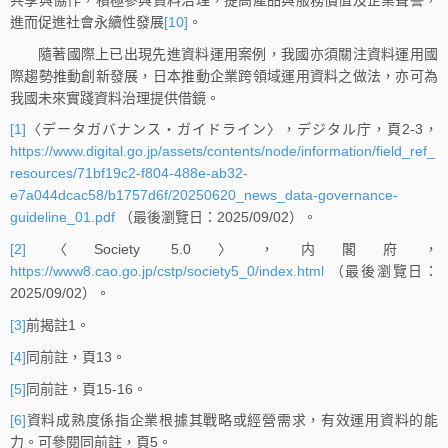
進而促進社會永續性發展
[10]
。
隨著國際上已出現先進資料運用案例，我國亦須關注資料運用國
際趨勢推動創新發展，日本推動企業跨領域運用資料之做法，亦可為
我國未來實踐資料治理提供借鏡。
[1]
〈データガバナンス・ガイドライン〉，デジタル庁，頁2-3，
https://www.digital.go.jp/assets/contents/node/information/field_ref_
resources/71bf19c2-f804-488e-ab32-
e7a044dcac58/b1757d6f/20250620_news_data-governance-
guideline_01.pdf
（最後瀏覽日：2025/09/02）。
[2]
〈Society 5.0〉，内閣府，
https://www8.cao.go.jp/cstp/society5_0/index.html
（最後瀏覽日：
2025/09/02）。
[3]
前揭註1。
[4]
同前註，頁13。
[5]
同前註，頁15-16。
[6]
資料成熟度係指企業根據其戰略或經營需求，有效運用資料的能
力。可參閱同前註，頁5。