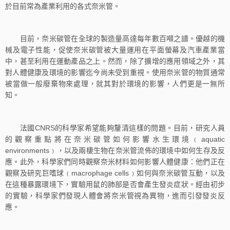
於目前常為產業利用的各式奈米管。
目前，奈米碳管在全球的製造量高達每年數百噸之譜。優越的機
械及電子性能，促使奈米碳管被大量運用在平面螢幕及汽車產業當
中，甚至利用在運動產品之上。然而，除了擴增的應用領域之外，其
對人體健康及環境的影響迄今尚未受到重視。使用奈米管的物質通常
被當做一般廢棄物來處理，就其對於環境的影響，人們更是一無所
知。
法國CNRS的科學家希望能夠釐清這樣的問題。目前，研究人員
的觀察重點將在奈米碳管如何影響水生環境﹙aquatic
environments﹚，以及兩棲生物在奈米管流佈的環境中如何生存及反
應。此外，科學家們同時觀察奈米材料如何影響人體健康：他們正在
觀察及研究巨嗜球﹙macrophage cells﹚如何與奈米碳管互動，以及
在這種暴露環境下，實驗用鼠的肺部是否會產生發炎症狀。經由初步
的實驗，科學家們發現人體會將奈米管視為異物，進而引發發炎反
應。