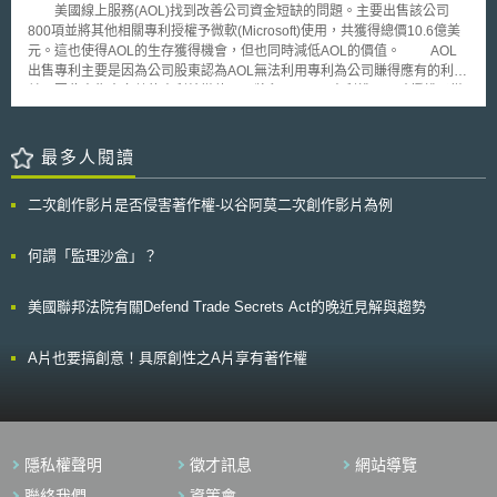
商標權，且其保護範圍可能也因此限縮於設計過的「黑白X標識」；其次，
美國線上服務(AOL)找到改善公司資金短缺的問題。主要出售該公司
策方針。財政年度預算追加約3,200億日元（約883億台幣）作為農業措
X作為一個常用的英文單字，較易產生與他人商標近似之風險，例如：微軟
800項並將其他相關專利授權予微軟(Microsoft)使用，共獲得總價10.6億美
施，利用該預算加強生產基礎，擴大農產品出口量以及鼓勵年輕人參與農
（Microsoft）公司2003年註冊與其遊戲系統Xbox通訊有關的X商標，或
元。這也使得AOL的生存獲得機會，但也同時減低AOL的價值。 AOL
業。政策重點之一即為智慧農業落地利用與推動數位政策，包括至2022年
Meta公司自2019年起擁有藍白色彩的X字母商標，且註冊商標指定範圍也
出售專利主要是因為公司股東認為AOL無法利用專利為公司賺得應有的利
無人機噴灑農藥擴大至100萬公頃、至2025年實踐大多數主要從農者能活用
是社群媒體、軟體等。 為降低前述品牌商標爭議問題，建議企業由品牌標
益，因此出售大多數的專利給微軟，且將留下300項專利權，同時授權予微
數據之農業[6]。 貳、農業生產基礎強化計畫—智慧農業落地實用與數位政
識設計、品牌全球拓展、品牌行銷宣傳三大階段，分別留意以下事項：
軟使用，其技術主要為廣告、搜尋、網際網路、多媒體等其他相關專利。
策推動 農業生產基礎強化計畫預計藉由強化農業生產基礎，以因應國
一、品牌標識設計階段：設計全新品牌標識或優化既有品牌標識前，事先評
AOL將出售專利所獲得現金收入，大部分提供給股東。消息公佈後，雖
民必要糧食安定供給、提升糧食自給率、從農者不足農地減少、頻繁發生之
估品牌標識在商標法上是否具有識別性、是否與他人商標近似造成消費者混
微軟股價下降1.1%，而AOL股價卻上漲43%，每股26.2美元。整體而言，
最多人閱讀
自然災害與家畜傳染病、農產品貿易國際環境變化等議題。 計畫構成
淆誤認等法定無法取得商標等風險，再決定是否維持原設計理念投入設計。
微軟期望透過此專利交易，比起AOL更有效率獲取收益，而AOL出售專利的
共11項：1.設立促進農產輸出之指揮總部以更擴大輸出、2.擴大肉用牛・酪
如：Twitter案新商標X，除了透過品牌標識設計增加法律上的識別性，同時
同時，也喪失未來透過這些專利獲得收入的機會；當AOL的股東看似獲得龐
農生產方案、3.對應新需求之園藝作物生產體制強化、4.水田農業種植作物
降低可能的侵權風險。 二、品牌全球拓展階段：如果預見可能侵權風險，
二次創作影片是否侵害著作權-以谷阿莫二次創作影片為例
大的回饋金，他們也同時失去未來無法預期的更大的利益回饋。 微軟
轉換為高收益作物、 5.智慧農業落地實用與數位政策推動、6.促進農林水產
則應加強爭議處理機制的建置，以利爭議發生時，及時採取因應措施。
將透過這800件專利新武器迎戰正在進行的科技競爭訴訟。當然微軟不是唯
業之新就業者擴大加入與穩定就業、7.包含梯田等中山間地域[7]之基礎建設
三、品牌行銷宣傳階段：運用行銷手段加強品牌商標的「後天識別性」，
一提出訴訟的公司。近幾年幾家科技公司，谷歌(Google)、甲骨文公司
何謂「監理沙盒」？
整備與活性化、8.強化與食品產業、供應商企業等合作、9.得以對應人手不
如：透過投放廣告加強在消費者心中「黑白X標識」與品牌的連結等。 有關
(Oracle)、及蘋果公司(Apple)亦捲入專利訴訟。小型公司在訴訟中往往比較
足之食品流通合理化、10.強化對應極端化自然災害、11.強化豬瘟
Twitter Inc.（現已併入X Corp.）的X品牌商標保護與布局策略，將會是後續
弱勢，但亦有成功的案例。如，微軟需支付專利訴訟賠償金額加上判決訴訟
（Classical Swine Fever，CSF）、非洲豬瘟（African Swine Fever，
值得關注的議題。 本文同步刊登於TIPS網站（https://www.tips.org.tw）
美國聯邦法院有關Defend Trade Secrets Act的晚近見解與趨勢
費用，共2.9億美元給I4i公司。
ASF）等家畜疾病對策。 其中「5.智慧農林漁業的落地實用以及數位政
策的推動」內容包括：大力推動活用無人機、IoT、AI等智慧化技術於農林
漁業現場落地實用之同時，檢視以數位技術為前提之政策方法，推動農業數
A片也要搞創意！具原創性之A片享有著作權
位轉型（農業Digital Transformation，農業DX[8]），細項如下所列。 1.加
速智慧農業技術落地實施 (1)關於智慧農業實證，包括以果樹、加工用及商
用的蔬菜、畜產等需要進一步實證之項目為中心擴大進行，設定優先採選範
圍，於災區與中山區地域推廣實證。 (2)促進創造出能夠提供低成本智慧農
業技術的新服務（例如共享服務等），有助於加速化智慧農業的落地實施。
隱私權聲明
徵才訊息
網站導覽
(3)由於利用無人機噴灑農藥之方式的快速普及，至2022年度的噴灑面積將
聯絡我們
資策會