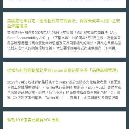
（以下簡稱活力創造計畫）[1]，計畫指出日本預計透過活用機器人技術與農
業ICT（資通訊技術），實現超省力、高品質生產的新農業，設置研究會以
規劃智慧農業未來藍圖、確保機器人技術安全性政策等，促進高等栽培技術
知識外顯化，推動開發生產管理與農業經營指導等系統。活力創造計畫係由
美國猶他州訂定「應用程式商店問責法」保障未成年人用戶之安
日本內閣設置之農林水產業地域活力創造本部[2]（以下簡稱活力創造本部）
全網路環境
發布，活力創造本部由內閣首相擔任本部長，內閣官房長官、農林水產大臣
美國猶他州州長於2025年3月26日正式簽署「應用程式商店問責法（App
擔任副本部長以及相關閣僚參與。 日本政府隨後於2016年、2019年發
Store Accountability Act）」（下稱本法）並於同年5月7日生效，為全美首
布「農業競爭力強化計畫」與「農業生產基礎強化計畫」，這些計畫與智慧
部強制應用程式商店實施年齡驗證及家長同意機制的州法，其核心目標為強
農業推動也都息息相關。此揭係針對該時期農業領域待解決之議題提出相對
化對未成年人的網路環境保護。 本法要求應用程式商店供應商（下稱供應
應的強化政策，並將這些計畫統整歸納進活力創造計畫，做為推動農業整體
商）於用戶創建帳戶時驗證用戶年齡，若確認為未成年人，其帳戶必須與經
性發展之政府最高指標。 2016 年 11 月29日活力創造本部公布「農業
過驗證的「家長帳戶」相關聯，未成年人下載或購買應用程式前，供應商須
競爭力強化計畫」，主要目的為整備農業經營環境，使農民得以自由展開經
自家長處獲得「可驗證的同意」，且為確保該同意基於充分知情，供應商須
營的環境，同時解決僅靠農民努力無法解決的結構性問題。計畫分為四個面
向家長提出詳細聲明揭露該應用程式之年齡分級、內容描述、個資之收集與
從知名社群網路服務平台Twitter商標的更名看「品牌商標管理」
向，包括：一、整頓農業上下游產業；、改善人力與土地；三、引進保險互
共享情況，以及開發者保護用戶資料之措施等內容，且於前述內容發生重大
助制度；四、改革酪農業[3]，公布該計畫的同時，將該計畫納入活力創造計
變更時通知家長並重新取得同意。 應用程式開發者（下稱開發者）亦須向
畫並公布改訂版的活力創造計畫[4]，做為農業競爭力再強化改革之項目。與
2023年7月知名社群網路服務平台Twitter基於品牌多角化經營考量（意圖進
供應商提供準確的資訊，並於應用程式發生「重大變更」時及時通知供應
智慧農業推動相關項目可見於(1)「二、改善人力與土地」面向，促進開發
軍線上金融服務領域），Twitter執行長伊隆·馬斯克（Elon Musk）突然宣布
商，及透過數據共享機制驗證其猶他州用戶的年齡以及未成年用戶的家長同
活用ICT遠距離監視水田之低成本水資源管理系統，以構築地區水資源管理
全面變更品牌商標，經典「藍色小鳥」的商標標識改為黑白配色的「X」圖
意狀態。若開發者善意信賴供應商所提供的年齡及同意資訊行事，可豁免承
模式；(2)「四、改革酪農業」面向，為達到穩定配方飼料價格、強化肉牛
案（以下將該案例稱為「Twitter案」）。 實務上，企業可能於多種情況進行
擔違規責任（安全港機制），爰本法主要的問責對象為供應商。 前述核心
生產基礎之目標，推動活用 ICT 減輕勞動負擔、提高生產力以及推動擴大生
品牌商標之變更，例如：諾基亞（Nokia）因為希望向消費者表明其從手機
義務將於2026年5月6日起生效，若供應商或開發者提供不實資訊，將構成
產規模。 活力創造本部於去（2019）年12月10日公布「農業生產基礎
公司轉型為商業科技公司的決心，故更換新商標，可見Twitter案的更名在科
欺騙性交易行為而受到追訴；且自2026年12月31日起，若未成年人因供應
強化計畫」[5]政策，同時公布已納入該計畫的改定版活力創造計畫，旨在加
技業並不少見。重點在於品牌商標更名後，可能在商標法方面產生的風險。
商或開發者違反本法規定而受到損害，其本人或家長將有權提起民事訴訟請
強生產基礎，以加速轉型為進攻型農業，安倍首相同日表示將持續擴大向全
商標為指示品牌商品與服務來源的重要識別標識，在Twitter案中使用單一英
微軟10.6億美元購買AOL專利
求賠償。
球推廣安全、可靠的日本農產品，日本政府透過利用先進技術和促進智慧農
文字母「X」作為新商標，在商標法上，一般被認為識別性較低，較難取得
業發展，以擴大農產品出口，並決定將鼓勵外國放寬農產品進口限制列為政