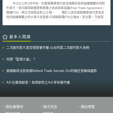
新加坡政府的數位服務團隊在一年前左右開始設計這項服務，目前平台上仍
今(2011)年3月中旬，印度製藥業者代表及相關非政府組織團體共同對
持續在測試並改善使用者經驗。 MyInfo從2016年01月到04月試營運，
外表示，就印度與歐盟即將簽署之自由貿易協議(Free Trade Agreement；
已經有超過32,000人使用這項服務(佔新加坡總人口0.6％)。在2016年06月
簡稱FTA)，將正式採取反對之立場。 關於上述印度製藥業者代表及非
之前，MyInfo會提供15項服務，包括註冊公用住宅、更新報稅資料以及求職
政府組織團體之所以表示反對歐-印兩國簽署FTA之理由，其主要，乃係因歐
資訊等。到2018年，所有需要雙認證的數位服務都會整合在MyInfo平台，
盟方面為保障歐盟自身製藥業者本身之利益而擬於日後雙方將所簽署之FTA
估計會有200項服務項目。 這個計畫是新加坡「數位政府」（Digital
文件中，設置「資料專屬」條款而生；對此，代表印度境內多家藥廠之印度
Government）政策的重要拼圖之一。新加坡政府將持續擴大MyInfo的服務
製藥協會(Indian Pharmaceutical Alliance)秘書長Dilip Shah表示：「目前
項目，希望藉由此服務來蒐整更多資料，並增加可供政府機關間分享的個人
歐盟方面正利用各種高壓與不正之手段，來迫使印度政府同意其擬置入之資
最多人閱讀
資料數目。伴隨愈加豐富的數據資料，各政府部門更能事先了解民眾的需求
料專屬保護條款」；但歐盟官員John Clancy卻解釋：「歐盟政府之所以擬
並提出民眾真正需要的服務。
於將簽訂之FTA中設置資料專屬條款，所寄望者，無非是要為歐盟境內製藥
二次創作影片是否侵害著作權-以谷阿莫二次創作影片為例
業者，尋求一個平等互惠之立基點而已；換言之，歐盟政府所為之一切，乃
是基於要為印度與歐盟兩國業者打造一個公平合理之貿易商業環境」，另
外，其還強調：「針對資料專屬條款之簽訂，原則上應在雙方達成共識之前
何謂「監理沙盒」？
提下進行」。 雖然歐盟方面目前已嘗試作出如上解釋，但印度國內各
界似仍普遍認為，一旦同意將資料專屬條款納入，未來除將嚴重影響廣大用
美國聯邦法院有關Defend Trade Secrets Act的晚近見解與趨勢
藥病患近用低價救命藥品之權益外，亦將大幅限制新興國家產製學名藥品之
能力；故包括HIV病患及其他印度民間團體共計超過2000名抗議者，於今年
3月2日時，皆紛紛走上新德里市中心街頭，對歐-印即將簽署FTA表達其強
A片也要搞創意！具原創性之A片享有著作權
烈之抗議與不滿；足見，該項條款將造成之實質影響，絕非歐盟單方三言兩
語即可輕描淡寫地帶過；而最終之談判結果，是歐盟方面將作出合理之讓
步？還是印度方面為挽最大貿易夥伴之心，而終以犧牲廣大病患及國內製藥
業者權益來作為可能之對價？是破局？還是完滿結局？則皆有待後續觀察，
方見分曉。
隱私權聲明
徵才訊息
網站導覽