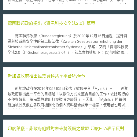
命。 德國「工業4.0」一詞源於2011年德國教育與研究部(BMBF)在其
高科技策略(Hightech-Strategie)下的研發計畫。而如何落實工業4.0，則可
從德國科學技術院(Deutsche Akademie der Technikwissenschaften,
acatech) 與德國高科技策略之研究聯盟顧問委員會(Forschungsunion,
德國聯邦政府提出《資訊科技安全法2.0》草案
Wirtschaft und Wissenschaft begleiten die Hightech-Strategie)共同提出之
「工業4.0：實踐建議報告書」 (Umsetzungsempfehlungen für das
德國聯邦政府（Bundesregierung）於2020年12月16日通過「提升資
Zukunftsprojekt Industrie 4.0)窺見整體計畫。 它的技術基礎是資訊科
訊科技系統安全性的第二版法律（Zweiten Gesetzes zur Erhöhung der
技、數位化的網路系統，藉由該系統，可以實現超強的自行組織運作的生產
Sicherheit informationstechnischer Systeme）」草案，又稱「資訊科技安
流程：人、機器、設備、物流和產品在工業4.0中，得以在同一個平台上相
全法2.0（IT-Sicherheitsgesetz 2.0）」，該草案概述如下： (1)加強德國聯
互溝通協作。不同企業間的生產及運送過程可以更聰明地以資訊科技技術相
邦資訊安全局（Bundesamt für Sicherheit in der Informationstechnik,
互地溝通，更為有效和彈性地生產。 如此一來將有助於產生智慧型新
BSI）權限： BSI可對聯邦行政事務行使控制與審查權、檢測資訊系統和公
創價值的供應鏈，其囊括產品生命週期的各階段-從開發、生產、應用和維
共電信網路相連的安全弱點、發展分析惡意軟體和攻擊的系統與程序，並擴
修一直到回收產品階段。藉此，一方面相關的服務可從客戶對產品想法一直
張其對聯邦通訊技術紀錄資料的儲存期間至12個月。 (2)加強消費者保護：
新加坡政府推出民眾資料共享平台MyInfo
到產品的回收都包括在內。因此，企業能夠更容易地根據個別客戶的要求生
導入IT安全標籤（IT-Sicherheitskennzeichen），製造商應於該標籤中置入
產定制產品。客製化的產品生產和維修可能會成為新的標準。另一方面，雖
產品安全性聲明與由BSI提供之IT安全性資訊；此外BSI有權要求電信服務業
然是生產個性化商品但生產成本仍可以降低。藉由新創價值供應鏈相關企業
新加坡政府在2016年05月05日發表了數位平台「MyInfo」。 新加
者和產品製造商提供其儲存資料與相關必要資訊。 (3)加強企業作為義務：
的相互串聯，使產品不再只是各個流程得以優化，而係整體的創新價值鍊的
坡政府推出此一平台的目標是「以數位方式來整合目前的工作，去除現行的
關鍵基礎設施提供者有報告及使用攻擊檢測系統檢測安全威脅的義務，該報
整體最適化。如果所有資訊都能即時提供，一個公司可以儘早快速回應的某
不便與散亂，讓民眾與政府打交道時更輕鬆 」。因此，「MyInfo」將每個
告義務在草案中將擴張適用於具特定公共利益之公司，如與國防和保密資訊
些原材料的短缺，生產過程可以跨企業地調整控制，使其更節省原料和能
新加坡公民散在各政府機關間的個人資料整合成單一檔案，使用者也可以自
IT產業相關、具經濟上重要性的公司，以及受重大事故條例
源。總體而言，生產效率能夠提高，加強企業的競爭力和提高生產彈性。
行決定加入額外的資訊，像是年收入、教育程度、就業情況以及家人資料。
（Störfallverordnung, StöV）所規範者。 (4)加強國家保護功能： 國家應建
當民眾需要填寫不同的政府表單時，不需要再一直填寫重複的內容。
立認證機制，並課予關鍵基礎設施的供應者通過該認證的義務，即供應者需
新加坡政府表示，每個公民可以自由決定他們要不要註冊MyInfo。當使用者
確保其設施內的零件不具不適當的技術特性，尤其可能被間諜活動或恐怖主
選擇使用這項服務時，相關機關會針對可能被運用的資料先徵詢使用者的同
印度藥廠、非政府組織對未來將簽屬之歐盟-印度FTA表示反對
義用以破壞關鍵基礎設施的安全與功能之重要零件。 該草案目前於德
意。 MyInfo計畫是由新加坡財政部與資訊通信發展管理局共同發起。
國聯邦議院（Deutscher Bundestag）進行審查。