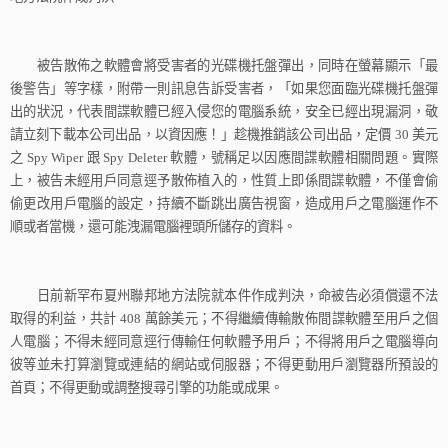
被告散佈之軟體會將受害者的光碟機托盤彈出，同時在螢幕顯示「最
後警告」等字樣，附帶一則訊息告訴受害者，「如果您面臨光碟機托盤彈
出的狀況，代表間諜軟體已經入侵您的電腦系統，安全已經出現漏洞，敬
請立刻下載本公司出品，以資因應！」趁機推銷該公司出品，定價
30
美元
之
Spy Wiper
跟
Spy Deleter
軟體，號稱足以因應間諜軟體相關問題。實際
上，被告未經用戶同意逕予散佈植入的，性質上即係間諜軟體，不僅會偷
偷更改用戶電腦的設定，持續不斷跳出廣告視窗，造成用戶之電腦運作不
順或者當機，還可能洩漏電腦裡頭所儲存的資料。
日前新罕布夏州聯邦地方法院就本件作成判決，命被告必須償還不法
取得的利益，共計
408
萬餘美元；不得繼續傳輸散佈間諜軟體至用戶之個
人電腦；不得未經同意逕行傳輸任何軟體予用戶；不得將用戶之電腦導向
彼等並未打算瀏覽或連結的網站或伺服器；不得更動用戶瀏覽器所預設的
首頁；不得更動或調整搜尋引擎的功能或成果。