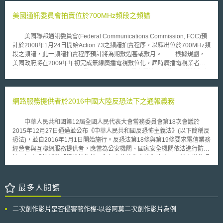
員輪調工作計畫（cybersecurity rotational assignment program），計畫目
標包含：輪調國土安全部與其他機關IT及資安人員、提供培訓課程提升計畫
美國通訊委員會拍賣位於700MHz頻段之頻譜
參與者之技能、建立同儕師徒制（peer mentoring）加強人力整合，以及將
NIST於2017年提出之國家網路安全教育倡議（National Initiative for
美國聯邦通訊委員會(Federal Communications Commission, FCC)預
Cybersecurity Education, NICE）和網路安全人力框架（Cybersecurity
計於2008年1月24日開始Action 73之頻譜拍賣程序，以釋出位於700MHz頻
Workforce Framework, NICE Framework，以下合稱NICE框架），作為參
段之頻譜，此一頻譜拍賣程序預計將為期數週甚或數月。 根據規劃，
與者的最低資安技能要求。同時上述部長及局長，須向總統提交報告說明達
美國政府將在2009年年初完成無線廣播電視數位化，屆時廣播電視業者將
成上述目標之執行方案。 於國家層級的資安人力提升（Strengthening
繳回目前使用之700MHz頻段。又由於此一頻段之電波具有傳輸距離遠與穿
the Nation’s Cybersecurity Workforce）上，則表示商務部部長（Secretary
透力強之特質，此次之頻譜拍賣活動廣受各方業者矚目，符合競標資格之業
of Commerce）、勞工部部長（Secretary of Labor）、教育部部長
者包括電信業者、網路服務提供業者、有線電視業者及衛星電視業者，如
（Secretary of Education）、國土安全部部長與其他相關機關首長，應鼓
AT&T、Verizon Wireless、Google、EchoStar Communications及
網路服務提供者於2016中國大陸反恐法下之通報義務
勵州、領土、地方、部落、學術界、非營利與私部門實體於合法之情況下，
Cablevision Systems等。據估計，此一頻譜拍賣所得之競標價格可能將會
自願於教育、訓練和人力發展中納入NICE框架。此外，將每年頒發總統網
突破百億美元。 此次拍賣之頻譜包括5個頻段，每一個頻段的拍賣規則
路安全教育獎（Presidential Cybersecurity Education Award），給予致力
中華人民共和國第12屆全國人民代表大會常務委員會第18次會議於
與用途均有所不同。其中D頻段必須與公共安全機構共用，未來得標者必須
於傳授資安知識之中小學教育工作者。 綜上所述，美國將透過制度、
2015年12月27日通過並公布《中華人民共和國反恐怖主義法》(以下簡稱反
與公共安全機構溝通並達成協議，其所建立之全國性網路在緊急狀況發生
教育與獎勵等方式培育資安人才，提升國內資安人才的質與量，以因應越來
恐法)，並自2016年1月1日開始施行。反恐法第18條與第19條要求電信業務
時，亦必須優先提供公共安全相關機構使用。職是之故，D頻段之競標價格
越險峻的資安威脅與風險。
經營者與互聯網服務提供者，應當為公安機關、國家安全機關依法進行防
目前仍遠低於聯邦通訊委員會所開出之底價，未來若無業者出價達競標底
範、調查恐怖活動「提供技術接口和解密等技術支持和協助」，並應當依照
價，則聯邦通訊委員會將更改底價與競標規則後，重新開放競標。
法律與行政法規規定，「落實網絡安全、信息內容監督制度和安全技術防範
措施，防止含有恐怖主義、極端主義內容的信息傳播；發現含有恐怖主義、
極端主義內容的信息的，應當立即停止傳輸，保存相關記錄，刪除相關信
最多人閱讀
息，並向公安機關或者有關部門報告。」倘有違反以上規定且情節嚴重者，
反恐法第84條授權由主管部門對該公私處50萬人民幣以上罰款，並對該公
二次創作影片是否侵害著作權-以谷阿莫二次創作影片為例
司直接負責之主管人員與其他直接責任人員處10萬元人民幣以上50萬人民
幣以下罰款，並可由公安機關對該等人員處5日以上15日以下之拘留。