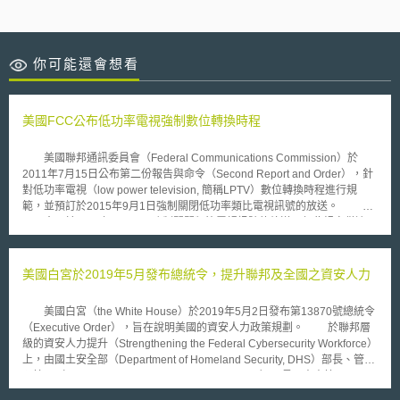
你可能還會想看
美國FCC公布低功率電視強制數位轉換時程
美國聯邦通訊委員會（Federal Communications Commission）於
2011年7月15日公布第二份報告與命令（Second Report and Order），針
對低功率電視（low power television, 簡稱LPTV）數位轉換時程進行規
範，並預訂於2015年9月1日強制關閉低功率類比電視訊號的放送。 美
國國會已於2009年6月12日強制關閉類比電視訊號的放送，但此規定僅適用
於全功率電視台，並未及於低功率電視。所謂的低功率電視，為FCC於
1984年針對在地性質的、小型的社區電視服務所創設的類型；這些社區有
可能地處鄉野，但也有可能為大都會區內的個別社區。 FCC在這份命
美國白宮於2019年5月發布總統令，提升聯邦及全國之資安人力
令中同時要求現行使用700Mhz頻段(channels 52-69)的類比與數位低功率
電視台應在2011年9月1日前提交轉換規劃（displacement
美國白宮（the White House）於2019年5月2日發布第13870號總統令
applications），並於2011年12月31日停止使用700Mhz頻段。
（Executive Order），旨在說明美國的資安人力政策規劃。 於聯邦層
級的資安人力提升（Strengthening the Federal Cybersecurity Workforce）
上，由國土安全部（Department of Homeland Security, DHS）部長、管理
預算局（Office of Management and Budget, OMB）局長及人事管理局
（Office of Personnel Management, OPM）局長共同推動網路安全專職人