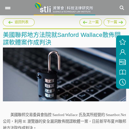
返回列表
上一篇
下一篇
美國聯邦地方法院就Sanford Wallace散佈間
諜軟體案作成判決
美國聯邦交易委員會指控
Sanford Wallace
氏及其所經營的
Smartbot.Net
公司，利用
IE
瀏覽器的安全漏洞散佈間諜軟體一案，日前新罕布夏州聯邦
地方法院作成判決。