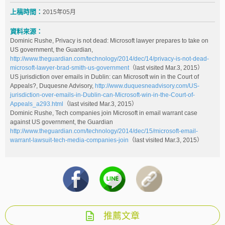
上稿時間：
2015年05月
資料來源：
Dominic Rushe, Privacy is not dead: Microsoft lawyer prepares to take on
US government, the Guardian,
http://www.theguardian.com/technology/2014/dec/14/privacy-is-not-dead-
microsoft-lawyer-brad-smith-us-government
（last visited Mar.3, 2015）
US jurisdiction over emails in Dublin: can Microsoft win in the Court of
Appeals?, Duquesne Advisory,
http://www.duquesneadvisory.com/US-
jurisdiction-over-emails-in-Dublin-can-Microsoft-win-in-the-Court-of-
Appeals_a293.html
（last visited Mar.3, 2015）
Dominic Rushe, Tech companies join Microsoft in email warrant case
against US government, the Guardian
http://www.theguardian.com/technology/2014/dec/15/microsoft-email-
warrant-lawsuit-tech-media-companies-join
（last visited Mar.3, 2015）
推薦文章