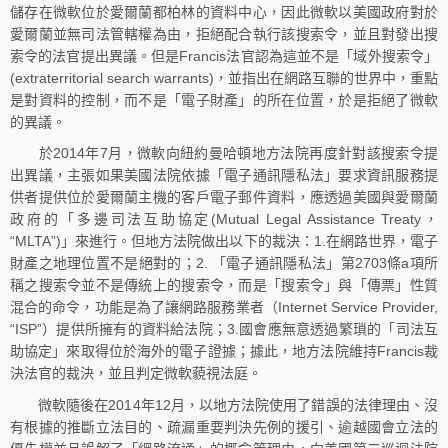
儲存在微軟位於愛爾蘭都柏林的資料中心，因此微軟以美國政府對於
愛爾蘭並無司法管轄權為由，拒絕配合執行該搜索令，並且對發出搜
索令的法官提出異議。但是Francis法官認為這並不是「域外搜索令」
(extraterritorial search warrants)，並指出在網路互聯的世界中，重點
是對資料的控制，而不是「電子財產」的所在位置，於是拒絕了微軟
的異議。
於2014年7月，微軟向紐約曼哈頓地方法院再度針對該搜索令提
出異議，主張如果美國法院依據「電子通訊隱私法」要求資訊服務提
供者提供位於愛爾蘭主機的客戶電子郵件資料，應透過美國與愛爾蘭
政府的「多邊司法互助協定(Mutual Legal Assistance Treaty，
“MLTA”)」來進行。但地方法院做出以下的裁決：1.在網路世界，電子
財產之地理位置不是絕對的；2. 「電子通訊隱私法」第2703條a項所
稱之搜索令並不是傳統上的搜索令，而是「搜索令」與「傳票」性質
混合的命令，功能是為了讓網路服務業者（Internet Service Provider,
“ISP”）提供所擁有的資料給法院；3.國會應無意透過繁瑣的「司法互
助協定」來取得位於海外的電子證據；據此，地方法院維持Francis裁
決法官的裁決，並且判定微軟藐視法庭。
微軟隨後在2014年12月，以地方法院使用了錯誤的法律理由、沒
有根據的推斷立法目的、疏漏重要判決先例的援引、逾越國會立法的