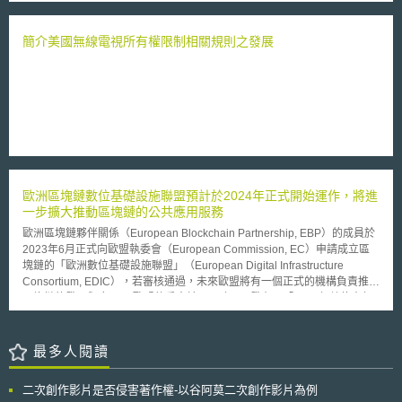
腦以外，所有在歐盟境內銷售的消費電子產品一律需配備USB Type-C規格
「任何」scFv，惟其說明書未能提供其中之代表性物種（species）、或界
的充電接口。 屆時，所有功率達100瓦支援有線充電的消費電子產品，
定其共通結構特徵，於說明書中僅揭露可結合兩種不同標的之兩種scFv作為
例如手機、平板、相機、耳機、掌上遊戲機、電子閱讀器、鍵盤、滑鼠、便
簡介美國無線電視所有權限制相關規則之發展
實施例，但未能說明此二物種如何、或是否能夠代表其所請求的整個上位之
攜式導航器等，都必須配備USB Type-C規格的充電接頭。而筆記型電腦也
屬（genus）。CAFC指出，若要滿足書面說明要件之要求，說明書應揭露
必須在2026年統一採用USB Type-C規格的充電接頭。 據此，在新修正
與代表性數量之標的結合之特定scFv物種，Juno雖提出專家證詞主張此二
法案施行後，同一充電器得用於各種電子設備，消費者無需於購買新設備時
scFv實施例已具代表性，惟CAFC仍認為該證詞過於籠統而未能解釋何種
再重新購置充電器，除提高消費者便利性外，更能有效遏止電子垃圾的產
scFv將與何種標的結合。CAFC指出，書面說明要件之目的在於確保專利排
生。 對此議題，也引發我國法制上的檢討聲浪，立法院交通委員會於
他權範圍不會超出發明人記載於說明書中之貢獻範圍，190專利發明人證稱
2022年10月5日通過臨時提案，希望NCC加強落實手機充電器規格與統一
其申請發明時只使用過說明書所載之兩個scFv實施例，且說明書未提供確認
作業，儘速作業規劃。故繼歐盟之後，未來我國行動電子裝置可望也將統一
何種scFv將結合至何種標的之方法與指導，但190專利卻請求可與任何標的
採USB Type-C規格。 由上可見，歐盟《無線電設備指令》修正法案，
結合之scFv，因此，190專利之揭露內容未能證明發明人擁有結合至各種選
是全球未來可預期的調整法制動向與趨勢，蓋其賦予消費者能做出可具永續
定標的之所有可能scFvs，無法滿足書面說明要件之要求。 醫藥專利以
歐洲區塊鏈數位基礎設施聯盟預計於2024年正式開始運作，將進
性的選擇，同時兼顧環境保護與經濟發展。我國目前相關法制規範確有所不
上位請求項（genus claim）尋求保護時，可能因說明書記載內容不容易滿
一步擴大推動區塊鏈的公共應用服務
足，應及早因應現今實務需求引介外國法制加以移植修正，以符實際。
足書面說明與可據以實施（Enablement）要件而受到挑戰。除本案外，美
歐洲區塊鏈夥伴關係（European Blockchain Partnership, EBP）的成員於
國近期亦有數件醫藥專利因不符書面說明要件與可據以實施要件而被宣告無
2023年6月正式向歐盟執委會（European Commission, EC）申請成立區
效，如Amgen Inc. v. Sanofi（Fed. Cir. 2021）、Idenix Pharmaceuticals
塊鏈的「歐洲數位基礎設施聯盟」（European Digital Infrastructure
LLC v. Gilead Sciences Inc.（Fed. Cir. 2019）、Enzo v. Roche（Fed. Cir.
Consortium, EDIC），若審核通過，未來歐盟將有一個正式的機構負責推動
2019），未來醫藥專利以上位請求項尋求保護是否會變得更加困難，值得
區塊鏈的發展與應用。 歐盟執委會於2023年1月發布了「2030年數位十年
繼續觀察。
政策計畫」（Digital Decade Policy Programme 2030, DDPP），為促進
歐盟數位轉型的大規模部署及能力建構，達到DDPP所設定的具體目標，執
委會提出跨（多）國專案（Multi-Country Projects, MCPs）的概念，期待
最多人閱讀
整合歐盟、各成員國、私部門的資源，以實現單一成員國無法獨立部署的數
位化基礎設施。 執委會參考2009年開始陸續成立的「歐洲研究基礎設施聯
二次創作影片是否侵害著作權-以谷阿莫二次創作影片為例
盟」（European Research Infrastructure Consortium, ERIC），提出了