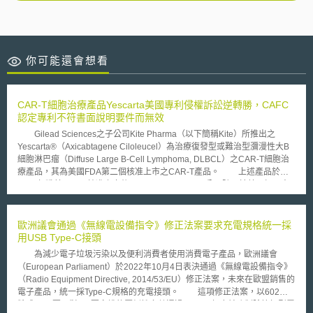
你可能還會想看
CAR-T細胞治療產品Yescarta美國專利侵權訴訟逆轉勝，CAFC
認定專利不符書面說明要件而無效
Gilead Sciences之子公司Kite Pharma（以下簡稱Kite）所推出之
Yescarta®（Axicabtagene Ciloleucel）為治療復發型或難治型瀰漫性大B
細胞淋巴瘤（Diffuse Large B-Cell Lymphoma, DLBCL）之CAR-T細胞治
療產品，其為美國FDA第二個核准上市之CAR-T產品。 上述產品於
2017年獲美國FDA核准上市後，Juno therapeutics公司隨即於美國加州中
區聯邦地院起訴Kite，主張Yescarta侵害Juno therapeutics之美國
7,446,190號專利「編碼嵌合T細胞受體之核酸（Nucleic acids encoding
chimeric T cell receptors）」（以下簡稱190專利），2019年陪審團認定
歐洲議會通過《無線電設備指令》修正法案要求充電規格統一採
Kite成立專利侵權，裁定損害賠償額為7.78億美元；於2020年法院進一步認
用USB Type-C接頭
定Kite有蓄意侵權行為，再判定需增加50%之損害賠償金，使損害賠償總額
為減少電子垃圾污染以及便利消費者使用消費電子產品，歐洲議會
超過11億美元。 本案上訴後，美國聯邦巡迴上訴法院（US Court of
（European Parliament）於2022年10月4日表決通過《無線電設備指令》
Appeals for the Federal Circuit, 以下簡稱 CAFC）於2021年8月26日推翻
（Radio Equipment Directive, 2014/53/EU）修正法案，未來在歐盟銷售的
原審判決，認定190專利不符書面說明（Written Description）要件而無
電子產品，統一採Type-C規格的充電接頭。 這項修正法案，以602票
效。CAFC認為190專利請求項所請求之單鏈可變區片段抗體（single-chain
贊成、13票反對、8票棄權的壓倒性多數通過，2024年底前強制除筆記型電
variable fragment, scFv）結合部涵蓋過廣，包括可結合「任何」標的之