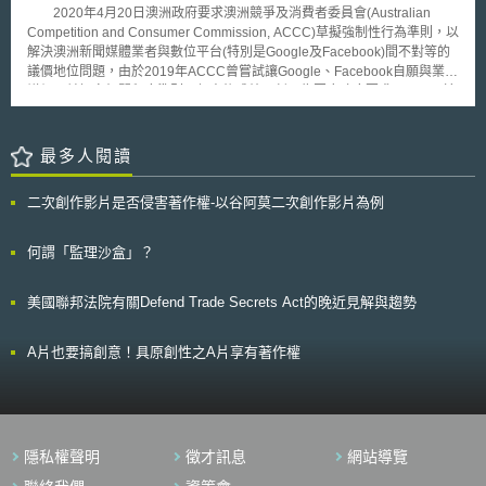
Grids: New Study Highlights Key Challenges and Trends in the EU）」研
天然氣產業朝向CCUS轉型，如提供相關知識並培養相關技術，支持持續就
2020年4月20日澳洲政府要求澳洲競爭及消費者委員會(Australian
究報告，指出歐盟各會員國現今已投入219個智慧電網計畫，總經費達5.5兆
業並避免人才流失等。
Competition and Consumer Commission, ACCC)草擬強制性行為準則，以
歐元以上，並設立展示（Showcases）網站，供外界瞭解推動進度；此研
解決澳洲新聞媒體業者與數位平台(特別是Google及Facebook)間不對等的
究報告並指出，要健全智慧電網發展，除了大規模投入經費資源建設外，更
議價地位問題，由於2019年ACCC曾嘗試讓Google、Facebook自願與業者
應重視各會員國對於原既有能源管制規範之體檢審視；該報告呼籲各會員國
議價，並訂定相關程序準則，但事後成效不彰。為因應政府要求，ACCC於
應積極建立新世代智慧電網規範，因為於現有管制規範下，常導向各國推動
同年7月31日公布一份行為準則草案，「2020年修正草案—新聞媒體與數位
實務，多僅強調可降低系統運作支出成本，而不是直接朝向升級為智慧性整
平台強制性議價守則」(TREASURY LAWS AMENDENT (NEWS MEDIA
合體系而發展，於現有監管模式（Current Regulatory Models）下，縱使
AND DIGITAL PLATFORMS MANDATORY BARGAINING CODE) BILL
最多人閱讀
眾多投資於智慧電網，亦無法出現突破性發展。該報告並倡議，新世代管理
2020)。 此行為準則允許新聞媒體業者各自或集體向數位平台協議使用
規範，至少應建立服務平台運作原則及遵守規範，並導引效益之公平分享。
新聞內容的合理費用，請求費用的媒體公司至少須符合最低的編輯專業標
此外，歐盟執委會於去（2011）年4月間，關於智慧電網發展重要法制
二次創作影片是否侵害著作權-以谷阿莫二次創作影片為例
準，並保持編輯獨立性，且每年營收須超過15萬澳元。雖然目前草案只適用
政策之關鍵議題，亦曾發布「智慧電網創新發展（Smart Grids: From
於Google及Facebook，但未來也可能有其他數位平台列入適用範圍。
Innovation to Deployment）」政策文件，其中明列發展智慧電網，首要應
澳洲財政部長Josh Frydenberg表示，此準則設立的目的，是為了保護媒體
何謂「監理沙盒」？
重視資料隱私及安全性議題（Addressing data privacy and security
公司著作內容的原創性，並確保業者能獲得合理的報酬，若Google及
issues），亦必須建立共通性標準（Developing common European Smart
Facebook三個月內，無法與媒體公司達成報酬協議，將命仲裁員做出具有
Grids standards），及提供優惠政策措施，並且應確保消費者資料接取
美國聯邦法院有關Defend Trade Secrets Act的晚近見解與趨勢
約束力的決定，違反規定者將會被裁處1000萬澳元的罰款。 此草案公
（Access）權利，保證維持公開競爭市場並鼓勵增進消費者利益之各項發
布後，預計於8月28日完成磋商審議程序，並向議會提出最終草案版本，經
展。
議會通過後正式生效。由ACCC負責執行並管理該準則，而新聞媒體業者的
A片也要搞創意！具原創性之A片享有著作權
資格則由澳洲通信媒體管理局(The Australian Communications and Media
Authority)認定之。
隱私權聲明
徵才訊息
網站導覽