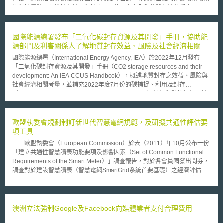
的科技優勢，保護持有該項科技之國家的國家安全與整體經濟競爭力。
各國立法例針對敏感科技建立的技術保護制度框架，多採分散型立法的
模式，亦即，保護敏感科技不致外流的管制規範，分別存在於數個不同領域
的法律或行政命令當中。這些法令基本上可區分成五個類型，分別為國家機
國際能源總署發布「二氧化碳封存資源及其開發」手冊，協助能
密保護，貨物（技術）之出口管制、外國投資審查機制、政府資助研發成果
源部門及利害關係人了解地質封存效益、風險及社會經濟相關考
保護措施、以及營業秘密保護法制，而我國法亦是採取這種立法架構。目前
量
國際能源總署（International Energy Agency, IEA）於2022年12月發布
世界主要先進國家當中，有針對敏感科技保護議題設立專法者，則屬韓國的
「二氧化碳封存資源及其開發」手冊（CO2 storage resources and their
「防止產業技術外流及產業技術保護法」，由產業技術保護委員會作為主管
development: An IEA CCUS Handbook），概述地質封存之效益、風險與
機關，依法指定「國家核心科技」，但為避免管制措施造成自由市場經濟的
社會經濟相關考量，並補充2022年度7月份的碳捕捉、利用及封存
過度限制，故該法規範指定應在必要的最小限度內為之。
（Carbon Capture, Utilization and Storage, CCUS）法律和監管框架。該
手冊架構可分為九個章節，重要章節包含：碳封存資源概述、碳封存開發生
命週期、評估階段開發、風險管理、商業化、以及提供具體建議予決策者或
私營部門。 由於CCUS涉及複雜管理及營運模式，IEA為決策者確立五個總
歐盟執委會規劃制訂新世代智慧電網規範，及研擬共通性評估要
體行動，簡述如下：（1）識別封存資源並提供必要資料：現有的地質資料
項工具
是寶貴的起點，政府可以將現有資料數位化並建置資料庫，便於私部門獲取
歐盟執委會（European Commission）於去（2011）年10月公布一份
資訊。（2）確保法律與管制框架符合CCUS需求：政府應全面盤點既有法
「建立共通性智慧讀表功能要項及影響因素（Set of Common Functional
制體系是否到位，並應解決下列幾個關鍵問題：碳封存特定責任與風險、建
Requirements of the Smart Meter）」調查報告，對於各會員國發出問券，
立明確與適當的許可流程、地下孔隙空間的所有權、案場管理要求（如監
調查對於建設智慧讀表（智慧電網SmartGrid系統首要基礎）之經濟評估要
控、關閉等）。（3）制定支持碳封存的政策：如將CCUS納入國家能源及
項，藉此瞭解各國於推動建立，所考量之優先因素及差異性，並藉此彙整出
氣候計畫、制定CCUS路線圖以協調發展策略、進行全面資源評估、制定獎
「成本效益評估項目（Cost Benefit Assessments , CBAs)」，建立歐盟層
勵措施（如獎勵資金、稅收抵免、可交易的憑證、鼓勵降低成本的創新計
級之共通性功能要項，以利後續其他會員國援用導入之政策工具。 以
畫、風險緩解措施、碳定價等）。（4）支持先驅者並促進投資：產業先驅
及，歐盟執委會所屬聯合研究中心（Joint Research Centre , JRC），於去
澳洲立法強制Google及Facebook向媒體業者支付合理費用
者時常面臨發展尚未成熟的開發環境或法制體系，因此建議政府得給予先驅
（2011）年7月亦公布一份「歐盟智慧電網關鍵挑戰及發展趨勢（Smart
者特定的獎勵措施。（5）支持發展CCUS的技術、專業能力：鼓勵石化與