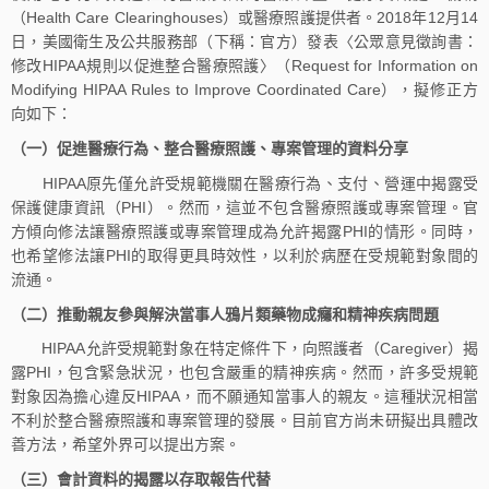
（Health Care Clearinghouses）或醫療照護提供者。2018年12月14
日，美國衛生及公共服務部（下稱：官方）發表〈公眾意見徵詢書：
修改HIPAA規則以促進整合醫療照護〉（Request for Information on
Modifying HIPAA Rules to Improve Coordinated Care），擬修正方
向如下：
（一）促進醫療行為、整合醫療照護、專案管理的資料分享
HIPAA原先僅允許受規範機關在醫療行為、支付、營運中揭露受
保護健康資訊（PHI）。然而，這並不包含醫療照護或專案管理。官
方傾向修法讓醫療照護或專案管理成為允許揭露PHI的情形。同時，
也希望修法讓PHI的取得更具時效性，以利於病歷在受規範對象間的
流通。
（二）推動親友參與解決當事人鴉片類藥物成癮和精神疾病問題
HIPAA允許受規範對象在特定條件下，向照護者（Caregiver）揭
露PHI，包含緊急狀況，也包含嚴重的精神疾病。然而，許多受規範
對象因為擔心違反HIPAA，而不願通知當事人的親友。這種狀況相當
不利於整合醫療照護和專案管理的發展。目前官方尚未研擬出具體改
善方法，希望外界可以提出方案。
（三）會計資料的揭露以存取報告代替