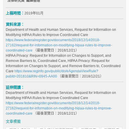
法律研究員 編譯整理
上稿時間：
2019年01月
資料來源：
Department of Health and Human Services, Request for Information on
Modifying HIPAA Rules to Improve Coordinated Care
https://www.federalregister.gov/documents/2018/12/14/2018-
27162/request-for-information-on-modifying-hipaa-rules-to-improve-
coordinated-care
（最後瀏覽日：2018/12/21）
HIPAA Privacy: Request for Information on Changes to Support, and
Remove Barriers to, Coordinated Care, HIPAA Privacy: Request for
Information on Changes to Support, and Remove Barriers to, Coordinated
Care
https://www.reginfo.gov/public/do/eAgendaViewRule?
pubId=201810&RIN=0945-AA00
（最後瀏覽日：2018/12/21）
延伸閱讀：
Department of Health and Human Services, Request for Information on
Modifying HIPAA Rules to Improve Coordinated Care
https://www.federalregister.gov/documents/2018/12/14/2018-
27162/request-for-information-on-modifying-hipaa-rules-to-improve-
coordinated-care
（最後瀏覽日：2018/12/21）
文章標籤