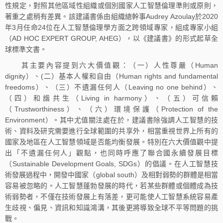
性規定，對照其他區域性組織或個別國家人工智慧倫理準則或原則，
著重之處稍有差異。該建議書係由組織總幹事Audrey Azoulay於2020
年3月任命24位在人工智慧倫理學方面之跨領域專家，組成專家小組
（AD HOC EXPERT GROUP, AHEG），以《建議書》的形式起草全
球標準文書。
其主要內容提到六大價值觀：（一）人性尊嚴（Human
dignity）、(二）基本人權和自由（Human rights and fundamental
freedoms）、（三）不遺漏任何人（Leaving no one behind）、
（四）和諧共生（Living in harmony）、（五）可信賴
（Trustworthiness）、（六）環境保護（Protection of the
Environment）。其中尤值關注處在於，建議書除強調人工智慧的技
術、資料及研究需要進行全球範圍的共享外，相當重視世界上所有的
國家及地區在人工智慧領域是否能均衡發展。特別在六大價值觀中提
出「不遺漏任何人」觀點，也同時呼應了聯合國永續發展目標
（Sustainable Development Goals, SDGs）的倡議。在人工智慧技
術發展過程中，開發中國家（global south）及相對弱勢的群體是相當
容易被忽略的。人工智慧蓬勃發展的時代，若某些群體或個體成為技
術弱勢者，不僅在技術發展上有落差，更可能使人工智慧系統容易產
生歧視、偏見、資訊和知識鴻溝，其後更將導致全球不平等問題的挑
戰。