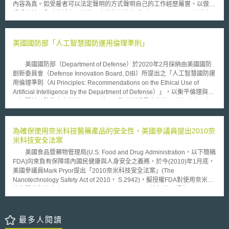
內容為真。如受雇者可以法定聲明的方式聲明自己的工作經歷屬實，以做為
仿冬天天然氣供應短缺的問題，採用逆流(reverse flows)輸送、使用化石燃
受雇資料不全時的補充。該修正案將使數位方式（digital execution）進行
料替代能源、增加可提供出口能源的國家，不再侷限俄羅斯、阿爾及利亞、
的法定聲明和傳統書面形式具有相同效力。 澳洲政府在Covid-19期間，為
利比亞以及挪威國家等等。 此項政策後續的相關計畫內容已於6月26日
了因應疫情對於整個社會的衝擊，在實體接觸困難的社會環境下導入大量臨
及27日由歐盟由各國代表出席歐盟執委會會議討論，其是否能解決歐洲能源
時措施，但是這些臨時措施將會於2023年12月31日時效到期後失去效力。
美國國防部「人工智慧國防運用倫理準則」
短缺問題，作為其他國家之參考借鏡，值得觀察。
本次的修正案除了將允許電子簽名（electronic signature）和視訊見證
（video-link witnessing）等數位形式作為進行法定聲明的方式外，亦進一
美國國防部（Department of Defense）於2020年2月採納由美國國防
步規定只有在經過核可並且授權的數位平臺（如myGov）才可以進行有效的
創新委員會（Defense Innovation Board, DIB）所提出之「人工智慧國防運
數位法定聲明。除此之外，使用者也需通過這些線上平臺的身分驗證（如
用倫理準則（AI Principles: Recommendations on the Ethical Use of
myGovID）後才能使用這一服務，以確認法定聲明發表人的身份並確保該聲
Artificial Intelligence by the Department of Defense）」，以衡平倫理與人
明之效力。 為了確保透明和釐清平臺的責任歸屬，該法案除了對數位平臺
工智慧於國防帶來之增益。 美國國防創新委員會為美國聯邦政府下之
進行隱私、資安和防詐騙的規範外，亦禁止數位平臺儲存或保留使用者法定
獨立委員會，設置目的在於依美國新創科技，提供意見予美國國防部，與美
聲明的副本，因為這些法定聲明可能都含有高度敏感的個人資訊。 該法案
國國防部並無隸屬關係。有鑑於人工智慧之運用範疇日益增廣，美國國防創
的目的並非要完全取代傳統書面紙張在法定聲明中的地位，而是為了澳洲人
新委員會遂提出旨揭「人工智慧國防運用倫理準則」，以因應人工智慧於國
為確保使用奈米科技醫藥產品的安全性，美國參議員提出2010奈
民在做成法定聲明時提供另一個不受到地理、實體限制的選擇，這種改變讓
防之應用所產生之問題。 倫理準則適用於「戰爭或非戰爭用途之人工
米科技安全法案
個人和企業藉由數位化平臺快速且不受實體距離影響完備所需的法律文件，
智慧之設計以及應用」，對於「人工智慧」之定義，倫理準認為人工智慧並
使他們能夠便捷的享有那些需要法定聲明的政府服務。 澳洲政府為了因應
美國食品暨藥物管理局(U.S. Food and Drug Administration，以下簡稱
無精確之範疇，只要「對於資訊有所處理並旨在達到所賦予任務之資訊系
社會變遷及數位時代的來臨，在法律體系中賦予數位形式明確效力，並且嘗
FDA)向來負有保障境內國民健康與人身安全之義務，於今(2010)年1月底，
統」，皆為本準則下之人工智慧。倫理準則指出，「人工智慧」與美國國防
試建立起可信賴的數位平臺與路徑，其制度設計及後續影響，可以作為我國
美國參議員Mark Pryor提出「2010奈米科技安全法案」(The
部3000.09指令下之「自動化武器系統（Autonomous Weapon System）」
推動國家數位轉型時的參考。
Nanotechnology Safety Act of 2010， S.2942)，擬授權FDA對使用奈米科
之定義不同，但有可能重疊，而所謂「自動化武器系統」為「一經人類選擇
技的醫藥與健康產品(medical and health products)進行管理規範。
啟動，即可在無人類監督之情形下，自動針對目標進行鎖定或進行攻擊之自
「2010奈米科技安全法案」規劃將在聯邦食品、藥物與化妝品管理法
動化武器系統」。 美國國防創新委員會表示，該準則旨在切合美國既
(Federal Food, Drug and Cosmetic Act)的第十章中加入第1101節「奈米科
有憲法、法律、國際公約之傳統標準下，融入現代化對於人工智慧之要求，
技研究計畫」 (Nanotechnology Program)，透過設置研究計畫對FDA管轄
最多人閱讀
如國際公約中之戰爭法（Law of War）即為本準則之傳統標準之一，舉例而
範圍內的產品展開調查，藉由研究進一步了解奈米材料對於生物體的作用與