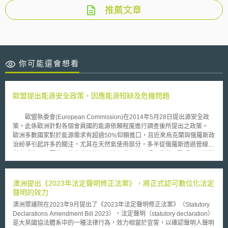
推薦文章
你可能還會想看
歐盟提出能源安全政策，因應能源短缺及危機問題
歐盟執委會(European Commission)在2014年5月28日提出源安全政
策，此係歐洲針對各個會員國的能源依賴程度進行調查後所提出之政策。
歐洲多數國家對於能源需求有超過50%仰賴進口，且近來烏克蘭與俄羅斯政
治紛爭引起許多的關注，尤其在天然氣使用部分，多半從俄羅斯透過管線運
送方式進口，因此可能產生的能源短缺危機不容忽視。為此，歐盟再次針對
能源使用的安全性問題提出政策方針。 政策訂定之目標可分為八項，
分別為短期、中期及長期三個階段，每階段皆應採取具體執行措施，以因應
能源安全問題: 強化能力，克服2014年及2015年冬天將面臨的能源短缺問
澳洲提出《2023年法定聲明修正法案》，將正式認可數位化法定
題。 加強緊急應變措施，包括風險評估、偶發事件計畫以及維持既有的公
聲明的效力
共設施。 減緩能源的需求 建構具良好功能與全面整合的內部市場 增加歐盟
澳洲眾議院在2023年9月提出了《2023年法定聲明修正法案》（Statutory
地區的能源產出 進一步發展能源科技 使提供能源的來源國家以及相關公共
Declarations Amendment Bill 2023），法定聲明（statutory declaration）
設施多樣化 促進國家間能源政策的合作，並和外部交流。 其中，具體
是大英國協法體系中的一種法律行為，效力相當於宣誓，以確認聲明人聲明
的措施包括執委會利用能源安全壓力測試(energy security stress test)模擬