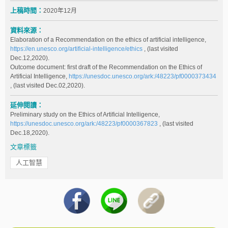
上稿時間：
2020年12月
資料來源：
Elaboration of a Recommendation on the ethics of artificial intelligence,
https://en.unesco.org/artificial-intelligence/ethics
, (last visited
Dec.12,2020).
Outcome document: first draft of the Recommendation on the Ethics of
Artificial Intelligence,
https://unesdoc.unesco.org/ark:/48223/pf0000373434
, (last visited Dec.02,2020).
延伸閱讀：
Preliminary study on the Ethics of Artificial Intelligence,
https://unesdoc.unesco.org/ark:/48223/pf0000367823
, (last visited
Dec.18,2020).
文章標籤
人工智慧