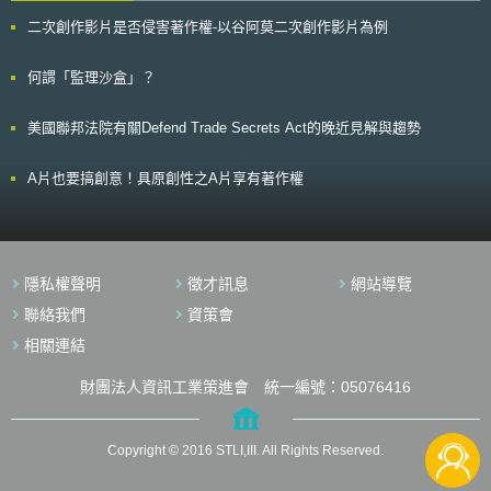
言，如人工智慧被裝置於武器中，其設計及應用應符合最小傷亡原則、避免
影響，經由對奈米材料毒性的認識，歸納出原則性規範，並將奈米材料依照
傷及無辜原則等。 除此之外，準則亦包含以下現代化對於人工智慧之
二次創作影片是否侵害著作權-以谷阿莫二次創作影片為例
等級劃分，建立以科學證據為基礎的資料庫，同時於內部單位設置奈米材料
要求：（1）人類對於人工智慧系統之設計、應用以及使用應善盡判斷以及
專家以供諮詢，故為利於日後收集相關科學證據資料作為資料庫之用，協助
注意義務，且人類應該對於人工智慧系統因瑕疵所帶來之傷害負擔最終責
管理規範上可供參考與遵循之依據，FDA將研究與分析奈米材料係如何被人
何謂「監理沙盒」？
任；（2）對於目標之選擇或分類，應維持公平性，且不得有歧視性；（3）
體吸收，以及如何設計奈米材料使其得以運載對抗癌症之藥物以消除腫瘤，
對於人工智慧之設計、應用以及使用，應有明確之工程標準以及資料保存程
抑或是植入骨骼的奈米級組織是如何強化關節並減少不必要的感染等，未來
序，此一工程標準以及資料保存程序應為一般具有專業知識之工程人員可據
美國聯邦法院有關Defend Trade Secrets Act的晚近見解與趨勢
本法案若順利通過，FDA將對於使用奈米材料之醫藥品、醫療器材與食品添
以理解、分析、追蹤問題所在並加以改善；（4）「戰爭或非戰爭用途之人
加劑進行規範。 美國參議員Pryor再度重申，FDA需要相當之資源與經
工智慧」應有明確之應用領域，且完善之檢測、維修，應適用於該人工智慧
費建立以科學證據為基礎的規範體系架構，確保以奈米材料為成分的醫藥健
A片也要搞創意！具原創性之A片享有著作權
之全部生命週期。
康產品係安全有效，若無相關研究提供完善證據資料，將無從檢驗含有奈米
材料的醫藥健康產品，也將無從保障國民之健康安全，故未來期望此一法案
之通過將授權FDA投入管理規範體系之建置，亦將有助於實踐以奈米科技改
善人類健康與降低醫療成本之理想。
隱私權聲明
徵才訊息
網站導覽
聯絡我們
資策會
相關連結
財團法人資訊工業策進會 統一編號：05076416
Copyright © 2016 STLI,III. All Rights Reserved.