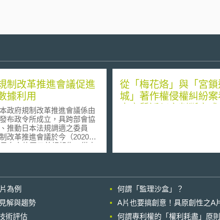
規制改革推進會議促進
從「梅花烙」與「宮鎖
數據利用
城」著作權侵權糾紛案
本實質近似之判斷方式
政府規制改革推進會議係由
發布政令所成立，具跨部會協
、推動日本法規調適之委員
制改革推進會議於今（2020）
2日向安倍晉三首相報告，從去
月起歷經8個月審議規制改革項
議結果後，最新版「規制改革
畫」於7月17日通過閣議決
制改革實施計畫中關於農林水
影片為例
何謂「監理沙盒」？
「促進智慧農業普及」項目，
進無人機、自動行走機普及、
的晚近見解與趨勢
A片也要搞創意！具原創性之A
栽培設施設立而調和相關規定
進行技術評估
農業數據利活用」項目首見於
何謂專利權的「權利耗盡」原則