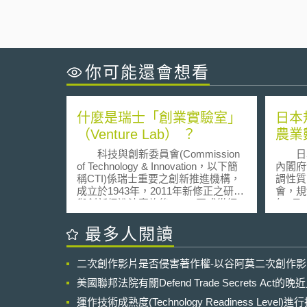
你可能還會想看
什麼是瑞士「創業實驗室」
日本
（Venture Lab） ？
農業
科技與創新委員會(Commission
日本
of Technology & Innovation，以下簡
內閣府
稱CTI)係瑞士重要之創新推進機構，
調性質
成立於1943年，2011年新修正之研究
會，規
與創新促進法實施後，CTI正式從經
年7月
濟部聯邦職業教育及科技局(Federal
年10
Office for Professional Education and
目的審
最多人閱讀
Technology, OEPT)獨立出來，成為一
實施計
個具決策權的獨立機關，直接隸屬於
定。規
二次創作影片是否侵害著作權-以谷阿莫二次創作
聯邦經濟事務部（Federal
產領域
Department of Economic Affairs,
除了促
美國聯邦法院有關Defend Trade Secrets Act
FDEA）。 CTI為擴大高科技創業
農作物
並創造研發成果商品化之效益推動創
運作技術成熟度(Technology Readiness Level)
外，「