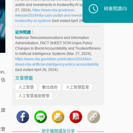
audits and investments in trustworthy AI systems (Mar.
稍後閱讀
(0)
27, 2024),
https://www.ntia.gov/press-
release/2024/ntia-calls-audits-and-investments-
trustworthy-ai-systems
(last visited April 26, 2024).
延伸閱讀：
National Telecommunications and Information
Administration, FACT SHEET: NTIA Urges Policy
Changes to Boost Accountability and Trustworthiness
in Artificial Intelligence Systems (Mar. 27, 2024),
https://www.ntia.gov/other-publication/2024/fact-
sheet-ntia-artificial-intelligency-policy-accountability
(last visited April 26, 2024).
n,
文章標籤
評估
人工智慧
數位政府
人工智慧監管
人工智慧風險管理
員證
似營
用手機閱讀及分享