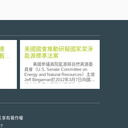
連
美國國會推動研擬國家潔淨
看劇
能源標準法案
美國參議員院能源與自然資源委
員會（U.S. Senate Committee on
Energy and Natural Resources）主席
Jeff Bingaman於2012年3月7日向國會
提出推動建立潔淨能源標準（The
Clean Energy Standard，CES）法
案。該提案的主要內容為，自2015年
開始，所有電力業者（electric
utility）的能源必須最少有24%是來自
於潔淨能源，並且每年增加3%直至
2035年達到84%。 潔淨能源發電
片享有著作權
除了風力、太陽能等再生能源發電之
?
外，還包括核能、天然氣和碳捕集與