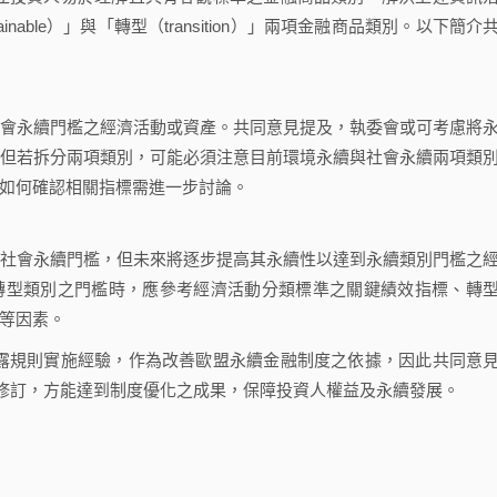
able）」與「轉型（transition）」兩項金融商品類別。以下簡介
會永續門檻之經濟活動或資產。共同意見提及，執委會或可考慮將
但若拆分兩項類別，可能必須注意目前環境永續與社會永續兩項類
如何確認相關指標需進一步討論。
社會永續門檻，但未來將逐步提高其永續性以達到永續類別門檻之
轉型類別之門檻時，應參考經濟活動分類標準之關鍵績效指標、轉
等因素。
露規則實施經驗，作為改善歐盟永續金融制度之依據，因此共同意
修訂，方能達到制度優化之成果，保障投資人權益及永續發展。