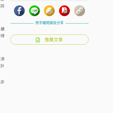
共同
用手機閱讀及分享
永續
別得
推薦文章
經濟
型計
見亦