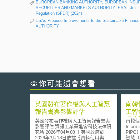
EUROPEAN BANKING AUTHORITY, EUROPEAN INSU
SECURITIES AND MARKETS AUTHORITY [ESA], Joint ESAs
Regulation (SFDR) (2024)
ESAs Propose Improvements to the Sustainable Fina
AUTHORITY
你可能還會想看
英國發布著作權與人工智慧
南韓
報告書與影響評估
工智
理公
英國發布著作權與人工智慧報告書與
南韓個
影響評估 資訊工業策進會科技法律研
Inform
究所 2026年04月09日 英國政府於
PIPC
2026年3月18日依據《資料使用與存
智慧（