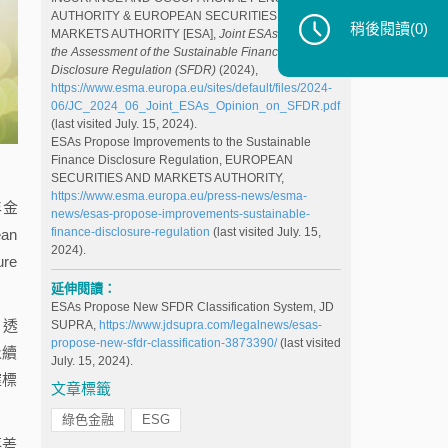
AUTHORITY & EUROPEAN SECURITIES AND
稍後閱讀
(0)
MARKETS AUTHORITY [ESA],
Joint ESAs Opinion on
the Assessment of the Sustainable Finance
Disclosure Regulation (SFDR)
(2024),
https://www.esma.europa.eu/sites/default/files/2024-
06/JC_2024_06_Joint_ESAs_Opinion_on_SFDR.pdf
(last visited July. 15, 2024).
ESAs Propose Improvements to the Sustainable
Finance Disclosure Regulation, EUROPEAN
SECURITIES AND MARKETS AUTHORITY,
https://www.esma.europa.eu/press-news/esma-
年金
news/esas-propose-improvements-sustainable-
finance-disclosure-regulation
(last visited July. 15,
an
2024).
re
延伸閱讀：
ESAs Propose New SFDR Classification System, JD
，透
SUPRA,
https://www.jdsupra.com/legalnews/esas-
propose-new-sfdr-classification-3873390/
(last visited
永續
July. 15, 2024).
確標
文章標籤
綠色金融
ESG
落差