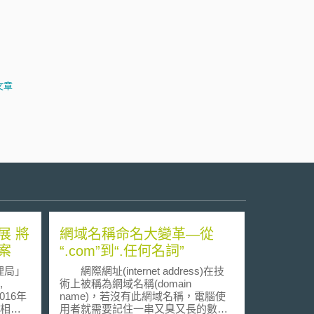
文章
展 將
網域名稱命名大變革—從
案
“.com”到“.任何名詞”
理局」
網際網址(internet address)在技
,
術上被稱為網域名稱(domain
2016年
name)，若沒有此網域名稱，電腦使
腦相關
用者就需要記住一串又臭又長的數