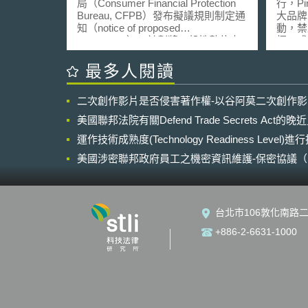
局（Consumer Financial Protection
行，Pi
Bureau, CFPB）發布擬議規則制定通
大品牌
知（notice of proposed
動，禁
rulemaking），計劃將一般性數位支
標，成
付應用程式提供者的「較大參與者」
別，註冊
（larger participants）納入監管，基
等商標。 此外，美國
最多人閱讀
於非銀行支付市場對消費者的日常金
允許Pi
融生活日益重要，考量相關消費者保
標用於
二次創作影片是否侵害著作權-以谷阿莫二次創作
護風險，而有必要將此類支付公司納
Tech
入《消費者金融保護法》
「P」
美國聯邦法院有關Defend Trade Secrets Act
（Consumer Financial Protection Act,
誌非常相
CFPA）的監管範圍。 根據擬議規
運作技術成熟度(Technology Readiness Level)
版，引
則，「提供一般性數位支付應用程
畫非常
美國涉密聯邦政府員工之機密資訊維護-保密協議（Non-disc
式」是指消費者藉由應用程式的資金
擊螢幕
NDA）之使用
轉帳功能和數位錢包功能，進行「一
可採取
般性」數位支付交易的應用程式。申
標局，延
言之，該數位支付應用程式係用於一
准。 另，Pinterest近期也獲得了
台北市106敦化南路二
般性產品或服務的消費，而非特定供
一場勝
應商所提供，且僅限用於支付其所提
定，網
+886-2-6631-1000
供商品或服務之數位交易手段。 此
名稱的
外，「較大參與者」之定義為透過行
Pint
動通訊或網路應用程式提供數位錢包
公司相
或個人對個人（person-to-person,
一的網
P2P）支付的非銀行機構，並每年完
Pint
成超過500萬筆支付交易，且該機構
pinter