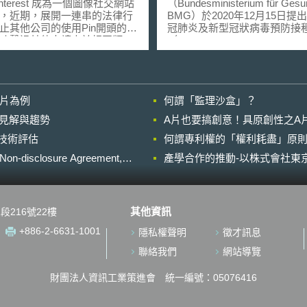
劃及法制基礎
nterest 成為一個圖像社交網站
（Bundesministerium für Gesun
，近期，展開一連串的法律行
BMG）於2020年12月15日提
止其他公司的使用Pin開頭的商
冠肺炎及新型冠狀病毒預防接
功擊退其他申請人於相同類
（Gesetzes zur Priorisierung be
「Pinlets」和「Pintegrate」
Schutzimpfung gegen das Cor
專利商標局
virus SARS-CoV-2, Coronaviru
nterest註冊其經設計的「P」商
Impfgesetz）草案，現進入聯
APP的小圖示，但根據
院審議階段。該草案之立法目
影片為例
何謂「監理沙盒」？
Crunch報導，因為紅白設計的
於，確認新冠肺炎及新型冠狀
看起來與另一間公司Path的標
（Coronavirus SARS-CoV-
的晚近見解與趨勢
A片也要搞創意！具原創性之A
似，今年七月Pinterest改
配的公平性，並藉此降低嚴重
進行技術評估
入了新的介面與動畫，而此動
何謂專利權的「權利耗盡」原則
死亡人數。 原則上凡屬於法定健
相似於Path的介面，當用戶點
康保險的被保險人，或於德意
losure Agreement,
產學合作的推動-以株式會社東京
，小圓圖標彈出，指引使用者
共和國內有住所或長期居留者
的行動，Path要求美國專利商
據新冠肺炎及新型冠狀病毒預
後Pinterest的商標註冊核
法規定，具有接種新冠肺炎及
狀病毒疫苗之權利。然而，由
其他資訊
段216號22樓
利，舊金山美國地方法院裁
的分配涉及基本法第2條第2項
路蟑螂須為他搶註100個網域
生命及身體安全的基本權利
+886-2-6631-1001
隱私權聲明
徵才訊息
行為，賠償720萬美元予
（Grundrecht auf Leben und
erest。網路蟑螂註冊許多與知名
körperliche Unversehrthei
聯絡我們
網站導覽
似的網域名稱，而此次由於單
酌疫苗資源的有限性問題，該法
路蟑螂，卻擁有100個類似於
依據風險群體（Risikogruppe
財團法人資訊工業策進會 統一編號：05076416
erest的網域名稱，例如：
應症群體（Indikationsgrupp
ests.com、pimterest.com 與
分六級的接種優先順序，如違