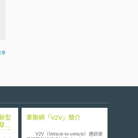
文章
新型
車聯網「V2V」簡介
草
策規
V2V（Vehicle-to-vehicle）通訊使