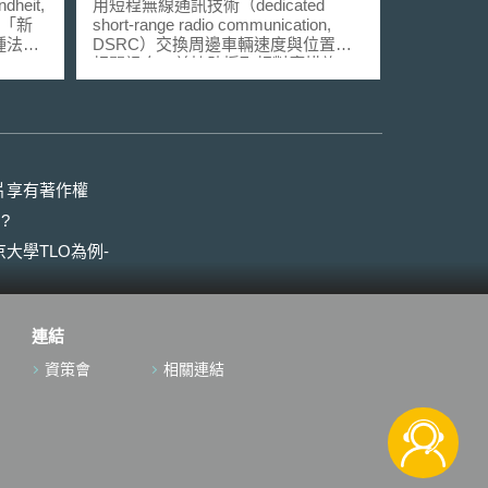
dheit,
用短程無線通訊技術（dedicated
出「新
short-range radio communication,
種法」
DSRC）交換周邊車輛速度與位置等
i der
相關訊息，並協助採取相對應措施，
ona-
如警告駕駛前方車輛正在剎車，或於
s-
駕駛視線死角處有其他車輛正高速接
邦參議
近。因此，使用V2V通訊技術可有效
的在
避免車輛間相互碰撞、紓解交通壅塞
病毒
之問題，對環保方面亦有所助益，然
2）疫苗分
而，此技術於多數車輛間得以相互通
片享有著作權
疾病與
訊時，方能最大化其效益。 V2V
?
通訊技術可以每秒約10次之頻率，使
志聯邦
車輛間相互廣播並接收全面之訊息，
大學TLO為例-
，得依
從而在一定距離範圍內360度「感
防接種
知」其他車輛並與其他車輛進行「對
新型冠
話」。若將搭載V2V通訊技術之車輛
於疫苗
配備適當的軟體或安全設備，車輛間
連結
第1句
即可利用接收到的有效訊息來避免潛
在的事故威脅。V2V通訊技術可偵測
資策會
相關連結
出超過300公尺範圍之交通情況，包
t），以及衡
括因交通、地形或天氣影響而受人類
第3條
駕駛忽略之危險，較傳統使用雷達系
n）及適
統或攝影鏡頭進行偵測之方式更為精
en）共區
準。 無論是機車、汽車、卡車及
反接種
公車皆可使用V2V通訊技術以提升車