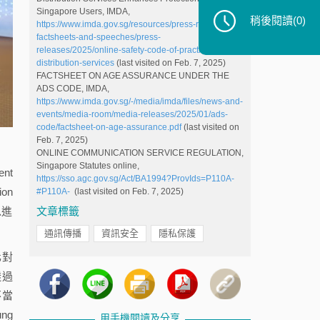
Singapore Users, IMDA,
稍後閱讀
(0)
https://www.imda.gov.sg/resources/press-releases-
factsheets-and-speeches/press-
releases/2025/online-safety-code-of-practice-for-app-
distribution-services
(last visited on Feb. 7, 2025)
FACTSHEET ON AGE ASSURANCE UNDER THE
ADS CODE, IMDA,
https://www.imda.gov.sg/-/media/imda/files/news-and-
events/media-room/media-releases/2025/01/ads-
code/factsheet-on-age-assurance.pdf
(last visited on
Feb. 7, 2025)
ONLINE COMMUNICATION SERVICE REGULATION,
Singapore Statutes online,
nt
https://sso.agc.gov.sg/Act/BA1994?ProvIds=P110A-
on
#P110A-
(last visited on Feb. 7, 2025)
以進
文章標籤
通訊傳播
資訊安全
隱私保護
化對
透過
不當
ng
用手機閱讀及分享