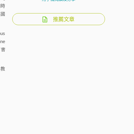
同時
英國
推薦文章
us
ne
有害
共教