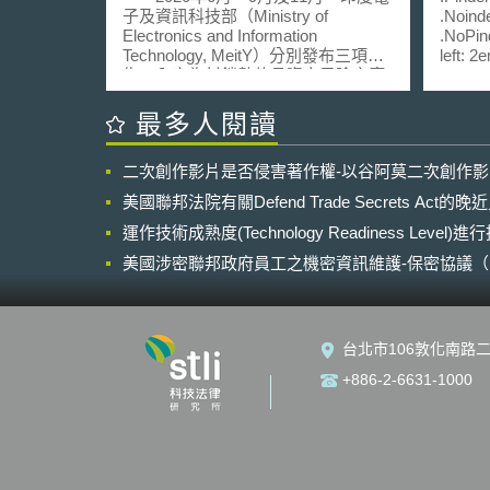
子及資訊科技部（Ministry of
.Noinde
Electronics and Information
.NoPin
Technology, MeitY）分別發布三項公
left: 2
告，內容為封鎖數款具資安風險之應
3em;} 
用程式，並直接列出名單，總數一共
margin
高達220款。三項公告分別如下： 政
left: 4
最多人閱讀
府封鎖59款有害印度主權之完整性、
2em; mar
防禦力、國家安全及公共利益的手機
會(Fina
二次創作影片是否侵害著作權-以谷阿莫二次創作
應用程式（Government Bans 59
202
mobile apps which are prejudicial to
融穩定
美國聯邦法院有關Defend Trade Secrets Act
sovereignty and integrity of India,
（Artif
defence of India, security of state and
運作技術成熟度(Technology Readiness Level)
域的應
public order）。 政府封鎖118款有害
響，分
美國涉密聯邦政府員工之機密資訊維護-保密協議（Non-disc
印度主權之完整性、防禦力、國家安
指出A
NDA）之使用
全和公共利益的手機應用程式
循、提
（Government Blocks 118 Mobile
分析等
Apps Which are Prejudicial to
融部門的
台北市106敦化南路二
Sovereignty and Integrity of India,
而構成
Defence of India, Security of State
之脆弱
+886-2-6631-1000
and Public Order）。 政府禁止國內
供應商
使用者使用43款手機應用程式
「資安
（Government of India blocks 43
料品質和治理
mobile apps from accessing by users
品質與
in India）。 三項公告皆指出依照
模型風
資訊技術法（Information Technology
證、監