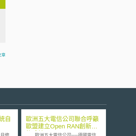
文章
統自
歐洲五大電信公司聯合呼籲
歐盟建立Open RAN創新生
態系統
2月修
歐洲五大電信公司──德國電信