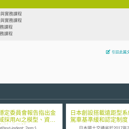
法制與實務課程
法制與實務課程
實務課程
實務課程
引註此篇
穩定委員會報告指出金
日本創設搭載遠距型系
域採用AI之模型、資料
駕車基準緩和認定制度
與治理風險
t{text-indent: 2em;}
日本國土交通省於2017年