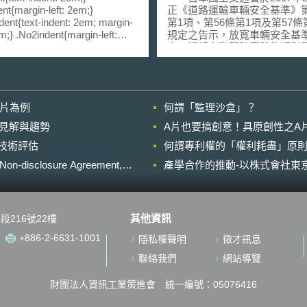
nt{margin-left: 2em;}
正《道路運輸車輛安全基準》第
dent{text-indent: 2em; margin-
第1項、第56條第1項及第57條
em;} .No2indent{margin-left:
規定之告示，放寬車輛安全基
.No2Pindent{text-indent: 2em;
定，期望自動駕駛實驗能順利
-left: 3em} .No3indent{margin-
惟在各種自動駕駛實驗中，遠
em;} .No3Pindent{text-indent:
動駕駛系統是透過電信通訊技
gin-left: 4em} 金融穩定委員
遠距離外操作車輛行駛，儘管
ncial Stability Board, FSB)於
已放寬安全基準規定，但其仍
影片為例
何謂「監理沙盒」？
4年11月14日發布《人工智慧對金
以車內有駕駛為前提而訂定之
的影響》報告，探討人工智慧
運輸車輛安全基準》相距甚遠
的晚近見解與趨勢
A片也要搞創意！具原創性之A
icial Intelligence, AI）在金融領
律判斷其符合安全基準有所困
進行技術評估
用進展及對全球金融穩定的影
何謂專利權的「權利耗盡」原則
此，為使遠距型自駕系統道路
析相關風險並提出建議。 報告
夠順利進行，國土交通省於201
losure Agreement,
產學合作的推動-以株式會社東京
I具有提升效率、加強法規遵
月30日創設「搭載遠距型系統
供個人化金融產品及進階資料
基準緩和認定制度」，明確規
益處，但同時可能加劇某些金
型自駕系統實施道路實驗所需
脆弱性（Vulnerability），進
續。 「搭載遠距型系統自駕車基
其他資訊
段216號22樓
金融穩定風險。報告特別提出
準緩和認定制度」規定項目包
性包括：「第三方依賴及服務
請放寬基準之對象、申請者、
+886-2-6631-1001
隱私權聲明
徵才訊息
集中化」、「市場相關性」、
及繳交文件、審查項目、條件
風險」，以及「模型風險、資
制、基準放寬之認定、車體標
聯絡我們
網站導覽
」。 在模型風險、資料
政處分等。
治理中，廣泛應用AI可能導致
財團法人資訊工業策進會 統一編號：05076416
險上升，因某些模型難以驗
控及修正，且模型的複雜性與