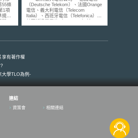
55條
（Deutsche Telekom）、法國Orange
第1項
電信、義大利電信（Telecom
準規
Italia）、西班牙電信（Telefonica）與
展開。
英國沃達豐電信（Vodafone）於2021
距型自
年11月18日聯合發表聲明，呼籲歐盟
術，從
執委會與成員國加速開放「開放式無
修法後
線存取網路」（Open Radio Access
與現行
Network, Open RAN）的技術應用，
《道路
並提出「為歐洲建立Open RAN生態
，想一
系統」（Building an Open RAN
片享有著作權
難。據
Ecosystem for Europe）研究報告。
?
實驗能
本報告對Open RAN價值鏈和當
8年3
前供應商進行分析，發現許多歐洲供
大學TLO為例-
自駕車
應商正處於發展初期，未獲得Open
定遠距
RAN商業契約，且在Open RAN關鍵
各項手
服務的部分類別（如雲端軟體）中，
尚未有歐洲供應商。甚至綜觀Open
連結
括︰申
RAN的各項關鍵服務分布，歐洲供應
申請書
商僅有少數等。因此，本報告強調歐
資策會
相關連結
及限
洲需迫切將Open RAN作為戰略重
示、行
點，並提出以下五點建議： （一）歐
盟的政策制定者應積極推動發展創
新、開放及可互通之電信生態系統，
並期望歐盟執委會、成員國與產業利
害關係人，透過對話與討論，促使全