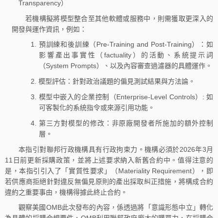
Transparency）
若機構擬將模型整合至其他軟體或服務中，則需獲取更深入的
開發與運作資訊，例如：
1. 預訓練和後訓練（Pre-Training and Post-Training）：如
影響產出事實性（factuality）的活動、系統提示詞
（System Prompts）、以及內容審查過濾器的具體運作。
2. 模型評估：針對政治議題的偏見測試結果與方法論。
3. 模型中嵌入的企業控制（Enterprise-Level Controls）: 如
可客製化的系統指令或來源引用功能。
4. 第三方對模型的修改：非原廠開發者所施加的額外控制
層。
本指引對聯邦行政機構具有行政拘束力。機構必須於2026年3月
11日前更新採購政策，並將上述要求納入新舊合約中。值得注意的
是，本指引引入了「實質性要求」（Materiality Requirement），即
若供應商拒絕針對違反無偏見原則的產出採取糾正措施，將構成合約
違約之重要事由，機構得據此終止合約。
觀察美國OMB此次發布的內容，係透過將「意識形態中立」轉化