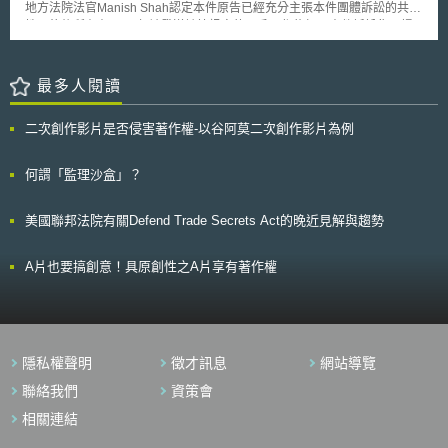
所公布之《重要數位資料治理暨管理制度規範（EDGS）》，將組織營運所
地方法院法官Manish Shah認定本件原告已經充分主張本件團體訴訟的共通
Laboratory, DSTL）於2020年8月12日發布「合成資料」技術報告，此技術
在國別之法規範變動納入關注之外部議題，並設定對應之資料政策與目標，
性，往後所有在2013年被發送該等訊息的用戶，都能加入本件訴訟集團提
報告為DSTL委託英國航太系統公司（BAE Systems）的應用智慧實驗室
建立符合法令規範之資料管理制度，如是否得以識別為資料法所適用之資料
訴。而根據法院的文書資料，未來將會有超過50萬的斯普林特公司用戶能加
（Applied Intelligence Labs, AI Labs）執行「後勤科技調查」（Logistics
等，以確保組織資料管理機制符合法令要求。 本文為資策會科法所創智中
入本件訴訟。 原告主張雅虎的簡訊服務向其以及其他斯普林特用戶寄
Technology Investigations, LTI）計畫下「資料科學與分析」主題的工作項
心完成之著作，非經同意或授權，不得為轉載、公開播送、公開傳輸、改作
發垃圾訊息而違反1991制定的電信消費者保護法(The Telecom Consumers
最多人閱讀
目之一，探討在隱私考量下（privacy-preserving）「合成資料」當今技術
或重製等利用行為。 本文同步刊登於TIPS網站（https://www.tips.org.tw）
Protection Act of 1991)。該等簡訊服務會將發信者的線上即時訊息轉為簡
發展情形，並提供評估技術之標準與方法。 技術報告中指出，資料的
訊寄送至受信者的行動電話，同時系統會自動加入預設的「歡迎」訊息。依
種類多元且面向廣泛，包含數字、分類資訊、文字與地理空間資訊等，針對
二次創作影片是否侵害著作權-以谷阿莫二次創作影片為例
照電信消費者保護法規定，禁止以自動系統向使用者發送未得同意的簡訊、
不同資料種類所適用之生成技術均有所不同，也因此對於以監督式學習、非
傳真或是撥打電話，違反者每一行為將被求償500~1500美元。因此本件若
監督式學習或是統計學方法生成之「合成資料」需要採取不同的質化或量化
主張成立，雅虎將面臨每則訊息最高1500美元的損害賠償。 雅虎雖然
何謂「監理沙盒」？
方式進行技術評估；報告指出，目前尚未有一種可通用不同種類資料的合成
主張該等訊息並非電信消費者保護法所禁止的擾人、極端巨量的通信，僅為
資料生成技術或技術評估方法，建議應配合研究資料種類選取合適的生成技
對接收者已經收到來自其他發送者訊息的提醒而已。同時雅虎也主張若肯認
術與評估方法。
美國聯邦法院有關Defend Trade Secrets Act的晚近見解與趨勢
該等團體訴訟，將導致損害賠償數額與原告所受損害不相當，而引發後續訴
訟。法院並不接受雅虎的主張。現階段雅虎對法院的決定拒絕評論。
A片也要搞創意！具原創性之A片享有著作權
隱私權聲明
徵才訊息
網站導覽
聯絡我們
資策會
相關連結