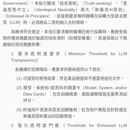
Government）。本指引闡述「追求真相」（Truth-seeking）、「意
識型態中立」（Ideological Neutrality）兩大「無偏見AI原則」
（Unbiased AI Principles），並強制要求聯邦機構在採購大型語言模
型（LLM）時，必須將此二原則納入合約條款。
為確保符合規定，本指引要求聯邦機構在進行採購時，應避免強
制供應商揭露過於敏感的技術資料（如模型權重），而是採取以下兩
層級的資訊揭露架構：
1. 基本透明度要求（Minimum Threshold for LLM
Transparency）
各機構於招標階段，應要求供應商提供以下資訊：
(1) 可接受的使用政策：界定產品適當與不適當用途的文件。
(2) 模型、系統和/或資料的摘要卡（Model, System, and/or
Data Cards）：包含訓練摘要、風險緩解措施及基準測試
評分。
(3) 終端用戶資源與意見回饋機制：包含用戶教程及針對違反
無偏見原則產出的回報管道。
2. 強化透明度門檻（Threshold for Enhanced LLM