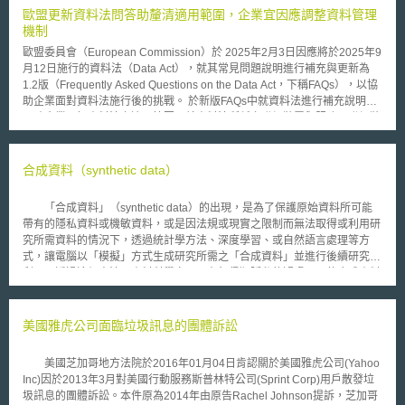
民的狀況，即使是無任何犯罪疑慮的狀況下亦可進行，將政府打造成巨大的
歐盟更新資料法問答助釐清適用範圍，企業宜因應調整資料管理
監控系統，有造成隱私權嚴重侵害的疑慮。因此無論亞馬遜公司內外都有反
機制
對將“Rekognition”軟體推銷給政府機構的聲浪，尤其美國公民自由聯盟
歐盟委員會（European Commission）於 2025年2月3日因應將於2025年9
（American Civil Liberties Union, ACLU）更是發起多項連署抗議。
月12日施行的資料法（Data Act），就其常見問題說明進行補充與更新為
支持政府使用“Rekognition”軟體的意見則認為，使用“Rekognition”軟體將
1.2版（Frequently Asked Questions on the Data Act，下稱FAQs），以協
可以更有效率地辨識人臉，在尋找失蹤兒童或在公共中辨識出恐怖份子可以
助企業面對資料法施行後的挑戰。 於新版FAQs中就資料法進行補充說明，
發揮更大的作用，不啻是保護公眾法益的進步。 佛羅里達的奧蘭多市
以助企業了解資料法之適用範圍，就資料法所稱之聯網裝置與服務，聯網裝
警察機構曾經使用“Rekognition”軟體後因契約到期而一度停止使用，於7月
置泛指可以連上網路的裝置，包含智慧型手機，並僅限於由使用者所擁有的
9日與亞馬遜公司續約繼續測試使用該軟體，奧蘭多市警察機構宣稱以目前
聯網裝置，另就聯網服務則須具備雙向資料傳遞且須與聯網產品的操作功能
測試階段將不會使用一般民眾的照片進行測試，將不會造成人民的隱私權侵
有影響之服務。 就資料持有者有義務提供之資料適用範圍，僅限於聯網裝
合成資料（synthetic data）
害。
置與相關服務所產出的原始資料與預處理資料（原始但可用），資料持有者
就原始資料或預處理資料進行加值所產生資料，如經分析所產生之衍生資
「合成資料」（synthetic data）的出現，是為了保護原始資料所可能
料、經投入重大資源進行清理之資料等，則不在共享義務之範圍內，另就資
帶有的隱私資料或機敏資料，或是因法規或現實之限制而無法取得或利用研
料的內容有其他法律保護亦不在資料法的範疇中，如網路攝影機之照片/影
究所需資料的情況下，透過統計學方法、深度學習、或自然語言處理等方
片有受著作權法保護係屬於資料內容，網路攝影機之使用模式/電池狀態/照
式，讓電腦以「模擬」方式生成研究所需之「合成資料」並進行後續研究跟
明強度等資料才是資料法所規範之資料，惟須留意若影像之內容非屬著作權
利用，透過這個方法，資料科學家可以在無侵犯隱私的疑慮下，使合成資料
保護之標的，如網路攝影機因具感測功能而自動就影像判斷是否異常現象或
所訓練出來的分類模型（classifiers）不會比原始資料所訓練出來的分類模
提供建議，此類影像因不具人類創意而不受著作權保護，仍屬資料法所涵蓋
型差。 在合成資料的生成技術當中，最熱門的研究為運用「生成對抗
範圍。 於FAQs之解釋中，就資料法實際操作與預期有所差異，歐盟委員會
網路」（Generative Adversarial Network, GAN）形成合成資料（亦有其他
美國雅虎公司面臨垃圾訊息的團體訴訟
後續亦會整合與數位資料相關之法規，如建立資料聯盟策略（Data Union
生成合成資料之方法），生成對抗網路透過兩組類神經網路「生成網路」
Strategy），以助於企業促進數位資料的使用與共享。國內廠商若有提供歐
（generator）與辨識網路（discriminator）對於不同真偽目標值之反覆交
盟客戶相關聯網設備與服務時，須留意內部資料管理制度能否滿足資料法要
美國芝加哥地方法院於2016年01月04日肯認關於美國雅虎公司(Yahoo
錯訓練之結果，使其中一組類神經網路可生成與原始資料極度近似但又不完
求，確保組織有因應相關法規議題的變化進行制度的變更，如何將外部議題
Inc)因於2013年3月對美國行動服務斯普林特公司(Sprint Corp)用戶散發垃
全一樣之資料，也就是具高度複雜性與擬真性而可供研究運用之「合成資
與資料管理制度連結，可參資策會科法所創意智財中心就數位資料管理機制
圾訊息的團體訴訟。本件原為2014年由原告Rachel Johnson提訴，芝加哥
料」。 英國國防科技實驗室（Defense Science and Technology