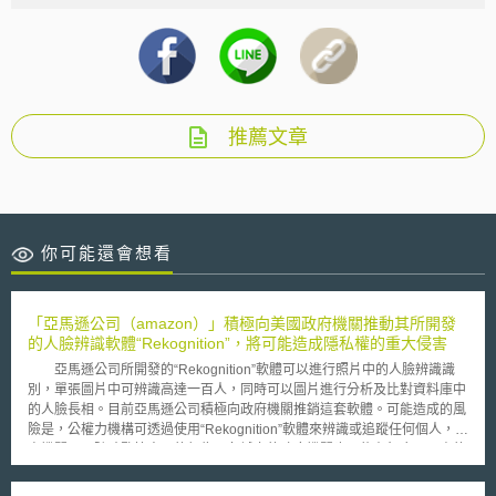
推薦文章
你可能還會想看
「亞馬遜公司（amazon）」積極向美國政府機關推動其所開發
的人臉辨識軟體“Rekognition”，將可能造成隱私權的重大侵害
亞馬遜公司所開發的“Rekognition”軟體可以進行照片中的人臉辨識識
別，單張圖片中可辨識高達一百人，同時可以圖片進行分析及比對資料庫中
的人臉長相。目前亞馬遜公司積極向政府機關推銷這套軟體。可能造成的風
險是，公權力機構可透過使用“Rekognition”軟體來辨識或追蹤任何個人，警
察機關可以隨時監控人民的行為，各城市的政府機關也可能在無合理理由的
狀況下隨時查看人口居住狀況，尤有甚者，美國移民及海關執法局
（Immigration and Customs Enforcement, ICE）可以使用該軟體來監控移