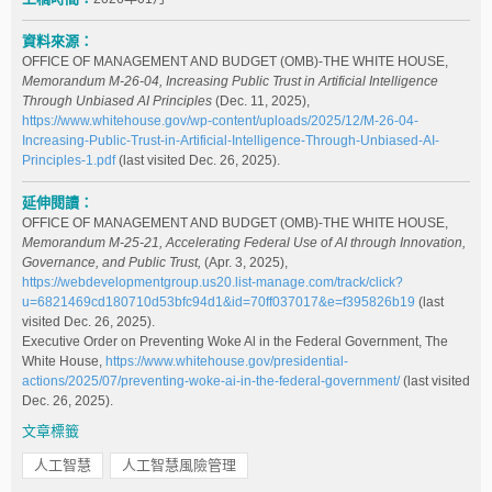
資料來源：
OFFICE OF MANAGEMENT AND BUDGET (OMB)-THE WHITE HOUSE,
Memorandum M-26-04, Increasing Public Trust in Artificial Intelligence
Through Unbiased AI Principles
(Dec. 11, 2025),
https://www.whitehouse.gov/wp-content/uploads/2025/12/M-26-04-
Increasing-Public-Trust-in-Artificial-Intelligence-Through-Unbiased-AI-
Principles-1.pdf
(last visited Dec. 26, 2025).
延伸閱讀：
OFFICE OF MANAGEMENT AND BUDGET (OMB)-THE WHITE HOUSE,
Memorandum M-25-21,
Accelerating Federal Use of AI through Innovation,
Governance, and Public Trust,
(Apr. 3, 2025),
https://webdevelopmentgroup.us20.list-manage.com/track/click?
u=6821469cd180710d53bfc94d1&id=70ff037017&e=f395826b19
(last
visited Dec. 26, 2025).
Executive Order on Preventing Woke Al in the Federal Government, The
White House,
https://www.whitehouse.gov/presidential-
actions/2025/07/preventing-woke-ai-in-the-federal-government/
(last visited
Dec. 26, 2025).
文章標籤
人工智慧
人工智慧風險管理