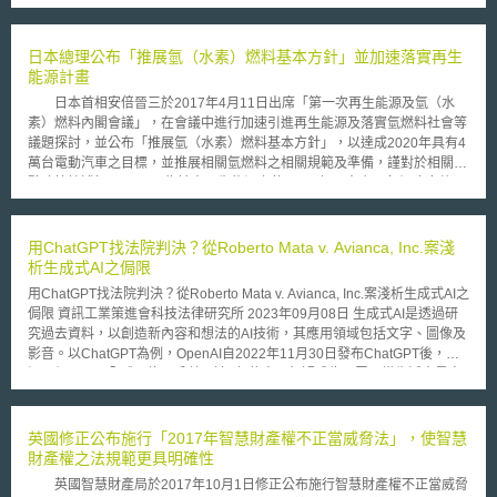
於目前競價拍賣規則的相關修正意見。 最初在 CSEA法案中設計了頻
譜的拍賣收益機制，主要係補償聯邦機構在一些特定頻率(216-220 MHz,
1432-1435 MHz, 1710-1755 MHz, and 2385-2390 MHz)中，以及一些從
日本總理公布「推展氫（水素）燃料基本方針」並加速落實再生
聯邦專屬使用區重新定頻到非專用區的頻率，因移頻所支應出的必要成本。
能源計畫
而在FCC的公佈報告中，委員會認為惟有定義清楚，方能有效地落實該法的
日本首相安倍晉三於2017年4月11日出席「第一次再生能源及氫（水
執行。因此FCC詳細解釋說明了CSEA中對於「總體現金收益(total cash
素）燃料內閣會議」，在會議中進行加速引進再生能源及落實氫燃料社會等
proceeds)」的意義，FCC認為所謂的總體現金收益應該是原始獲標的價格
議題探討，並公布「推展氫（水素）燃料基本方針」，以達成2020年具有4
扣除掉任何有可能的折扣或扣損；同時，FCC也在預定修正公告中，認為應
萬台電動汽車之目標，並推展相關氫燃料之相關規範及準備，謹對於相關重
改變委員會的拍賣價格規定以配合CSEA的規定。另外，也修正了部落地的
點政策綜述如下： 一、為擴大再生能源之使用，5年內中央及各級政府共同
拍賣信用補償制度(Tribal Land Bidding Credit Rule)等規定。
展望12項計畫： 風能、地熱環境影響評估迅速化，並支援該地區之行政推
廣。 透過地熱等開發，促進鄉鎮觀光發展。 擴大中小型水利之開發，統一
提供及利用全國之資訊等。 林業及廢棄物處理、下水道政策之共同合作，
用ChatGPT找法院判決？從Roberto Mata v. Avianca, Inc.案淺
促進生質能源發電。 促進海上風力發電，並檢討相關制度及環境規範。 為
析生成式AI之侷限
確保長期安定的太陽能發電，審視法規及相關制度。 引進低成本及遠距離
用ChatGPT找法院判決？從Roberto Mata v. Avianca, Inc.案淺析生成式AI之
控制之蓄電池。 以分散型能源系統，促進再生能源之利用。 相關行政程序
侷限 資訊工業策進會科技法律研究所 2023年09月08日 生成式AI是透過研
之迅速化，以一站式窗口提供服務。 1與當地及環境共榮共存。 1低成本化
究過去資料，以創造新內容和想法的AI技術，其應用領域包括文字、圖像及
及先端技術之研究開發。 可再生能源技術之海外支援。 二、邁向氫燃料社
影音。以ChatGPT為例，OpenAI自2022年11月30日發布ChatGPT後，短
會之無碳排放目標： 首先，擴大電動車燃料電池、家用燃料電池等相
短二個月內，全球月均用戶數即達到1億人，無疑成為民眾日常生活中最容
通之氫燃料之利用，中長期於2020年以氫發電及大規模國內外氫原料之供
易近用的AI科技。 惟，生成式AI大量使用後，其中的問題也逐漸浮現。例
應鏈，最終希望建立無碳排放之氫燃料電力供應系統目標。 在有擴大
如，ChatGPT提供的回答僅是從所學習的資料中統整歸納，無法保證資料的
引進再生能源，並兼顧國民負擔之目標下，日本於2016年5月修正電氣事業
正確性。Roberto Mata v. Avianca, Inc.案即是因律師利用ChatGPT撰寫訴
英國修正公布施行「2017年智慧財產權不正當威脅法」，使智慧
再生能源電氣（FIT法）相關特別措施，且於2017年4月開始引進相關新的
狀，卻未重新審視其所提供判決之正確性，以致後續引發訴狀中所描述的判
財產權之法規範更具明確性
事業計畫及措施。
決不存在爭議。 壹、事件摘要 Roberto Mata v. Avianca, Inc.案[1]中，原告
英國智慧財產局於2017年10月1日修正公布施行智慧財產權不正當威脅
Roberto Mata於2019年8月搭乘哥倫比亞航空從薩爾瓦多飛往紐約，飛行過