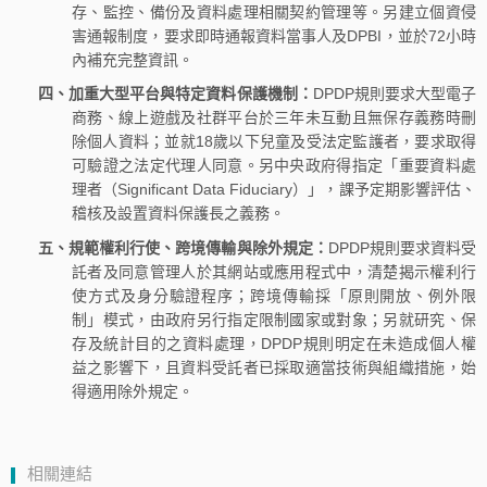
存、監控、備份及資料處理相關契約管理等。另建立個資侵
害通報制度，要求即時通報資料當事人及DPBI，並於72小時
內補充完整資訊。
四、加重大型平台與特定資料保護機制：
DPDP規則要求大型電子
商務、線上遊戲及社群平台於三年未互動且無保存義務時刪
除個人資料；並就18歲以下兒童及受法定監護者，要求取得
可驗證之法定代理人同意。另中央政府得指定「重要資料處
理者（Significant Data Fiduciary）」，課予定期影響評估、
稽核及設置資料保護長之義務。
五、規範權利行使、跨境傳輸與除外規定：
DPDP規則要求資料受
託者及同意管理人於其網站或應用程式中，清楚揭示權利行
使方式及身分驗證程序；跨境傳輸採「原則開放、例外限
制」模式，由政府另行指定限制國家或對象；另就研究、保
存及統計目的之資料處理，DPDP規則明定在未造成個人權
益之影響下，且資料受託者已採取適當技術與組織措施，始
得適用除外規定。
相關連結