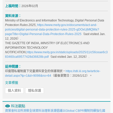
上稿時間：
2026年02月
資料來源：
Ministry of Electronics and Information Technology,
Digital Personal Data
Protection Rules 2025
,
https://www.meity.gov.in/documents/act-and-
policies/digital-personal-data-protection-rules-2025-gDOxUjMtQWa?
pageTitle=Digital-Personal-Data-Protection-Rules-2025
（last visited Jan.
12, 2026）.
THE GAZETTE OF INDIA,
MINISTRY OF ELECTRONICS AND
INFORMATION TECHNOLOGY
NOTIFICATION
,
https://www.meity.gov.in/static/uploads/2025/11/c56ceae6c3
83460ca69577428d36828b.pdf
（last visited Jan. 12, 2026）.
延伸閱讀：
印度隱私權制度下兒童資料安全的保護現狀，
https://stli.iii.org.tw/article-
detail.aspx?tp=1&d=9098&no=64
（最後瀏覽日：2026/1/12）。
文章標籤
個人資料
隱私保護
科法觀點
資策會科法所洞察全球資料治理新浪潮倡議以Global CBPR機制持續強化國