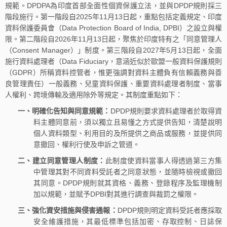
規範。DPDPA為印度首部全面性個資保護立法，並與DPDP規則採三
階段施行。第一階段自2025年11月13日起，重點包括定義規定、印度
資料保護委員會（Data Protection Board of India, DPBI）之設立與權
限。第二階段自2026年11月13日起，聚焦於印度特有之「同意管理人
（Consent Manager）」制度。第三階段自2027年5月13日起，全面
施行資料處理者（Data Fiduciary，意涵近似於歐盟一般資料保護規則
（GDPR）所稱資料控管者，惟更強調對資料主體負有信賴義務與善
良管理責任）一般義務、兒童資料保護、重要資料處理者制度、當事
人權利、跨境傳輸及適用除外等規定。其制度重點如下：
一、明確化告知與同意規範：
DPDP規則要求資料處理者於取得資
料主體同意前，須以獨立且易懂之方式提供告知，清楚說明
個人資料類型、利用目的及所提供之商品或服務，並提供同
意撤回、權利行使及申訴之管道。
二、建立同意管理人制度：
此制度使資料當事人得透過第三方集
中管理其對不同資料受託者之同意狀態，並隨時檢視或撤回
其同意。DPDP規則就其資格、義務、登錄程序及監理機制
加以規範，並賦予DPBI對其進行調查與裁罰之權限。
三、強化資安措施與侵害通報：
DPDP規則明定資料受託者應採取
安全維護措施，其最低標準包括加密、存取控制、日誌保