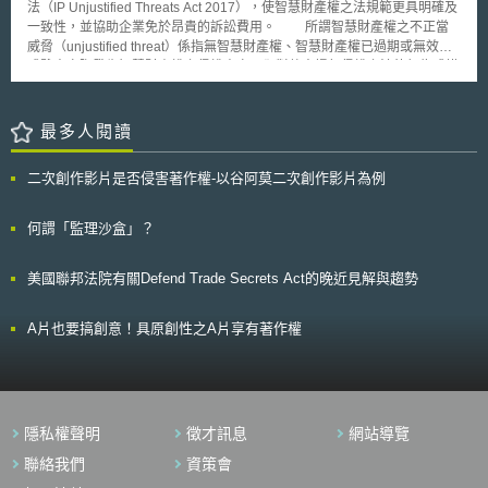
法（IP Unjustified Threats Act 2017），使智慧財產權之法規範更具明確及
程中膝蓋遭空服員的推車撞傷，並於2022年2月向法院提起訴訟，要求哥倫
一致性，並協助企業免於昂貴的訴訟費用。 所謂智慧財產權之不正當
比亞航空為空服員的疏失作出賠償；哥倫比亞航空則主張已超過《蒙特婁公
威脅（unjustified threat）係指無智慧財產權、智慧財產權已過期或無效、
約》（Montreal Convention）第35條所訂之航空器抵達日起兩年內向法院
或雖未實際發生智慧財產權之侵權事實，卻對他人提起侵權之法律行為或措
提出損害賠償之請求時效。 R然而，法院審理過程中發現原告訴狀內引用之
施，該行為耗費成本、引起市場混亂，致使客戶出走並造成企業合法販售商
六個判決無法從判決系統中查詢，進而質疑判決之真實性。原告律師Steven
品或服務之業務停滯，並扼殺智慧財產創新之本質，破壞市場衡平。
A. Schwartz因而坦承訴狀中引用的六個判決是ChatGPT所提供，並宣稱針
因涉及智慧財產侵權之法規範複雜、不明確或不一致，且當有侵權之虞尚未
最多人閱讀
對ChatGPT所提供的判決，曾多次向ChatGPT確認該判決之正確性[2]。
進入司法審判程序前其紛爭難以解決，致使智慧財產權人（特別是擁有智慧
貳、生成式AI應用之潛在風險 雖然運用生成式AI技術並結合自身專業知識執
財產權之中小企業）不願意實施其權利。因此，修正公布施行智慧財產權不
行特定任務，可能有助於提升效率，惟，從前述Roberto Mata v. Avianca,
二次創作影片是否侵害著作權-以谷阿莫二次創作影片為例
正當威脅法將有助於智慧財產權人或第三人知悉何種行為算是威脅，提供明
Inc.案亦可看出，依目前生成式AI技術之發展，仍可能產生資訊正確性疑
確之規範框架，鼓勵企業建立商談（talk first）文化，使爭議雙方可交換訊
慮。以下彙整生成式AI應用之8大潛在風險[3]： 一、能源使用及對環境危害
息以解決紛爭，而非興訟。並使企業或個人在智慧財產權爭議中取得公平合
何謂「監理沙盒」？
相較於傳統機器學習，生成式AI模型訓練將耗費更多運算資源與能源。根據
理的地位，以保護客戶及供應鏈（包括零售商或供應商），避免企業或個人
波士頓大學電腦科學系Kate Saenko副教授表示，OpenAI的GPT-3模型擁有
因不正當威脅、惡性之商業競爭，而遭受損害。再者，智慧財產權之不正當
1,750億個參數，約會消耗1,287兆瓦/時的電力，並排放552噸二氧化碳。亦
美國聯邦法院有關Defend Trade Secrets Act的晚近見解與趨勢
威脅法適用於專利權、商標權及設計權，使智慧財產權法複雜之規範更趨明
即，每當向生成式AI下一個指令，其所消耗的能源量相較於一般搜尋引擎將
確且一致。
可能高出4至5倍[4]。 二、能力超出預期（Capability Overhang） 運算系統
A片也要搞創意！具原創性之A片享有著作權
的黑盒子可能發展出超乎開發人員或使用者想像的隱藏功能，此發展將會對
人類帶來新的助力還是成為危險的阻力，則會隨著使用者之間的相互作用而
定。 三、輸出結果有偏見 生成式AI通常是利用公開資料進行訓練，若輸入
資料在訓練時未受監督，而帶有真實世界既存的刻板印象（如語言、種族、
性別、性取向、能力、文化等），據此建立之AI模型輸出結果可能帶有偏
見。 四、智慧財產權疑慮 生成式AI進行模型訓練時，需仰賴大量網路資料
隱私權聲明
徵才訊息
網站導覽
或從其他大型資料庫蒐集訓練資料。然而，若原始資料來源不明確，可能引
聯絡我們
資策會
發取得資料未經同意或違反授權條款之疑慮，導致生成的內容存在侵權風
險。 五、缺乏驗證事實功能 生成式AI時常提供看似正確卻與實際情形不符