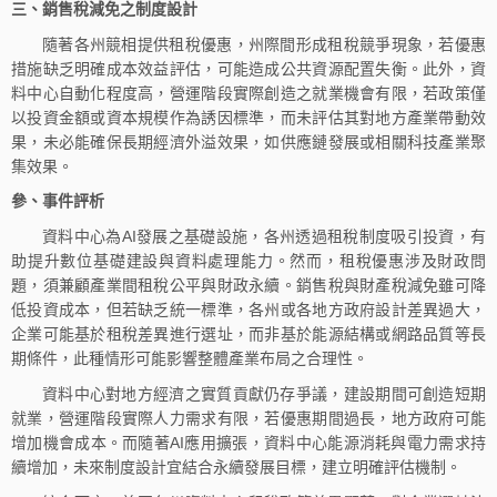
三、
銷售稅減免之制度設計
隨著各州競相提供租稅優惠，州際間形成租稅競爭現象，若優惠
措施缺乏明確成本效益評估，可能造成公共資源配置失衡。此外，資
料中心自動化程度高，營運階段實際創造之就業機會有限，若政策僅
以投資金額或資本規模作為誘因標準，而未評估其對地方產業帶動效
果，未必能確保長期經濟外溢效果，如供應鏈發展或相關科技產業聚
集效果。
參、
事件評析
資料中心為AI發展之基礎設施，各州透過租稅制度吸引投資，有
助提升數位基礎建設與資料處理能力。然而，租稅優惠涉及財政問
題，須兼顧產業間租稅公平與財政永續。銷售稅與財產稅減免雖可降
低投資成本，但若缺乏統一標準，各州或各地方政府設計差異過大，
企業可能基於租稅差異進行選址，而非基於能源結構或網路品質等長
期條件，此種情形可能影響整體產業布局之合理性。
資料中心對地方經濟之實質貢獻仍存爭議，建設期間可創造短期
就業，營運階段實際人力需求有限，若優惠期間過長，地方政府可能
增加機會成本。而隨著AI應用擴張，資料中心能源消耗與電力需求持
續增加，未來制度設計宜結合永續發展目標，建立明確評估機制。