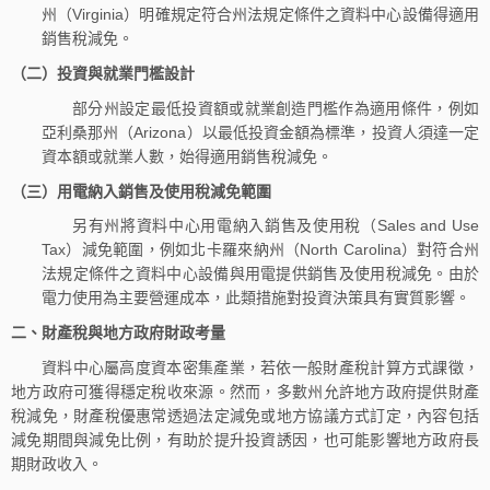
州（Virginia）明確規定符合州法規定條件之資料中心設備得適用
銷售稅減免。
（二）投資與就業門檻設計
部分州設定最低投資額或就業創造門檻作為適用條件，例如
亞利桑那州（Arizona）以最低投資金額為標準，投資人須達一定
資本額或就業人數，始得適用銷售稅減免。
（三）用電納入銷售及使用稅減免範圍
另有州將資料中心用電納入銷售及使用稅（Sales and Use
Tax）減免範圍，例如北卡羅來納州（North Carolina）對符合州
法規定條件之資料中心設備與用電提供銷售及使用稅減免。由於
電力使用為主要營運成本，此類措施對投資決策具有實質影響。
二、
財產稅與地方政府財政考量
資料中心屬高度資本密集產業，若依一般財產稅計算方式課徵，
地方政府可獲得穩定稅收來源。然而，多數州允許地方政府提供財產
稅減免，財產稅優惠常透過法定減免或地方協議方式訂定，內容包括
減免期間與減免比例，有助於提升投資誘因，也可能影響地方政府長
期財政收入。