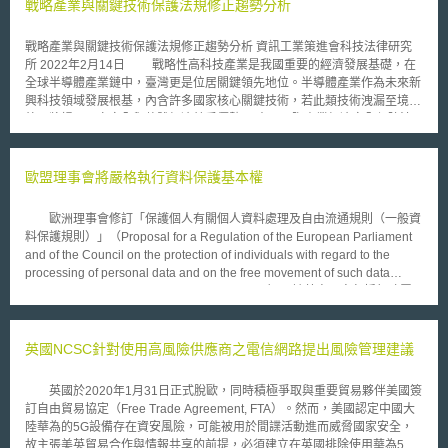
技術移轉的政策與作法； （4）請列出各利害關係人在界定潛在被授權人及
戰略產業與關鍵技術保護法規修正趨勢分析
進行技術移轉時，所面臨的智慧財產相關挑戰，以及現行制度有無需要改
變，以減少這些挑戰； （5）請就USPTO於新冠肺炎疫情期間所推動，一
戰略產業與關鍵技術保護法規修正趨勢分析 資訊工業策進會科技法律研究
用於媒合新冠肺炎治療技術供需雙方之「Patent 4合作夥伴平台計畫」
所 2022年2月14日 戰略性高科技產業是我國重要的經濟發展基礎，在
（The Patents 4 Partnerships platform）進行評論，包含促成合作關係之作
全球半導體產業鏈中，臺灣更是位居關鍵領先地位。半導體產業作為未來新
法； （6）請就USPTO於2022年7月參與之「世界智慧財產權組織
興科技領域發展根基，內含許多國家核心關鍵技術，若此類技術洩漏至境
（WIPO）綠色計畫」（WIPO GREEN）進行評論，包含USPTO可如何促
外，將損及國家安全與整體經濟競爭優勢。 壹、國際產業經濟安全保障法
進計畫的成功與擴大影響力； （7）請列出USPTO可協助特定人士、技
案推動趨勢 參考國際上以產業經濟安全角度出發，且與我國同具技術
術、產業、公司，降低研發成果運用過程中面臨挑戰之可能作法； （8）請
保護需求之國家，以亞洲的日本及韓國為代表，正在密集推動產業競爭與供
列出USPTO可協助「代表性不足群體」（underrepresented group）、個
應鏈安全及技術保護相關法案。 一、日本《經濟安全保障法》 日本首
歐盟理事會將嚴格執行資料保護基本權
體發明者、中小企業提升研發成果運用認知，及克服現行挑戰的作法；
相官邸於2021年11月19日召開第一次「經濟安全保障推進會議」，強調國
（9）請列出USPTO可協助少數群體服務機構（Minority Serving
家安全概念已迅速擴展到經濟和技術領域，在各國推進和加強支持工業基礎
Institutions, MSIs）、傳統黑人大學（Historically Black Colleges and
歐洲理事會修訂「保護個人有關個人資料處理及自由流通規則（一般資
設施、防止敏感技術外流、提升出口管制等經濟安全相關措施下，日本內閣
Universities, HUCUs）擴大其研發成果商業化的機會； （10）USPTO在促
料保護規則）」（Proposal for a Regulation of the European Parliament
府應加強《經濟安全保障法》草案推動，確保戰略物資與維護重要關鍵技術
進研發成果商業化上，可以發揮的其他作用； （11）其他國家可更促進研
and of the Council on the protection of individuals with regard to the
[1]。 其中《經濟安全保障法》草案著重在四大工作面向：1.供應鏈：透
發成果商業化的作法。
processing of personal data and on the free movement of such data
過公私技術合作加強重要材料和原材料的供應，避免對人民生活和工業產生
(General Data Protection Regulation), GDPR），該草案內容包括行政罰
重大影響。2.公私技術合作：透過公共和私營部門合作共享並利用技術資
鍰三審制（three-tiered system）。凡故意或過失違反歐洲資料保護基本權
訊，培育和支持尖端重要技術框架。3.核心基礎設施：確保與維護核心基礎
之企業，情節重大者，可能招致鉅額行政罰鍰，草案之裁罰性措施將讓從業
設施功能安全性和可靠性。4.私人專利：採取補償措施以要求特定專利私有
者更加重視資料保護法益。 是否對違反GDPR之侵權行為裁處罰鍰，會
英國NCSC針對使用高風險供應商之電信網路提出風險管理建議
化，防止敏感發明公開外流，同時促進創新[2]。 二、韓國《國家高科技戰
員國政府有裁量權限；已受刑事制裁者，政府亦得免除罰鍰以避免重複處
略產業特別法》 韓國產業通商資源部方面，於2022年1月25日舉行的
罰。資料保護主管機關（data protection authorities, DPAs）依三審制判
第5次內閣會議上宣布，通過《國家高科技戰略產業特別法》立法議案。該
英國於2020年1月31日正式脫歐，同時積極爭取與重要貿易夥伴美國簽
斷，確保所裁處罰鍰具有效性、比例性及嚇阻性。三審制包括：第一審，是
特別法案旨在培育和保護韓國的高科技戰略產業，以維護國家和經濟安全，
訂自由貿易協定（Free Trade Agreement, FTA）。然而，美國認定中國大
否對資料當事人之資料要求延遲、變更回應；第二審，是否對資料當事人、
並取得高科技競爭力，其具體內容包含：1.成立由南韓總理主導的國家高科
陸華為的5G設備存在資安風險，可能被用於間諜活動進而威脅國家安全，
DPAs盡資訊透明義務；第三審，各種具體侵權行為，包括對於資料取得缺
技戰略產業委員會，制定5年戰略產業培育和保護的基本計畫。2.指定國家
故主張美英貿易合作與情報共享的前提，必須建立在英國排除使用華為5G