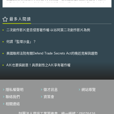
乏法律依據、未能即時告知資料違反情事，或未採取適當安全防衛措施於歐
關鍵技術，以發展戰略產業和保護國家經濟安全。3.全面支持戰略產業，包
網路基礎建設之上，對此英國嘗試透過政策研擬，在5G經濟發展與國家安
盟以外區域傳遞資料等。 依草案，DPAs審酌罰鍰額度時，應依下列計
括投資、研發、人力資源等方案。4.為振興戰略產業生態系統，提供監管法
全間求取平衡。英國國家網路安全中心（National Cyber Security Centre,
算罰鍰： (1) 企業故意或過失未能於一定期間內，回應資料當事人之資
規修訂和企業合作方向支援。5.對戰略技術的出口和併購採取部分緊縮的保
NCSC）於2020年1月28日，即針對使用「高風險供應商（High risk
料查閱請求者，裁處上一會計年度全球總年營業額0.5%罰鍰。 (2) 企業
護措施。 韓國產業通商資源部強調，全球各主要國家皆體認到，必須
vendors簡稱HRV）」之電信網路，提出風險管理建議，說明如何因應HRV
最多人閱讀
故意或過失未能提供任何或所有符合資料當事人要求之必要資訊；或未能對
在高科技產業競爭環境中培育知識人才，以及保護國家戰略產業發展的重要
帶來的網路安全風險及挑戰（須注意高風險供應商HRV不一定是關鍵供應商
消費者充分揭露個人資料蒐集、處理的目的者，裁處上一會計年度全球總年
性。《國家高科技戰略產業特別法》的制定，將由產業通商資源部採取「無
Critical Vendor，必須透過關鍵與否及風險高低兩個變動因素加以細部區
營業額1%罰鍰。 (3) 企業故意或過失未能維護消費者權益，更正或刪
二次創作影片是否侵害著作權-以谷阿莫二次創作影片為例
縫接軌的推進措施」，並與相關產業積極溝通，以便及時協助基礎設施能力
分）。目前英國5G及光纖到戶（Fiber To The Home, FTTH）計畫推動處於
除消費者資料，違反GDPR所保障之消費者「被遺忘權」者，裁處上一會計
建構，並在本法案立法程序完成後落實執法[3]。 貳、我國國家核心科技修
關鍵階段，NCSC向電信營運商提出有關使用HRV設備的非拘束性技術建
年度全球總年營業額1%罰鍰。 (4) 企業故意或過失處理個人資料，行
法走向 我國法務部與陸委會於110年7月公告《國家安全法》與《臺灣
議，將有助於保護營運商免於外部攻擊，並降低英國電信網路的國家安全風
何謂「監理沙盒」？
為不具適法性、違反法規、沒有對當事人通知資料違反或將個人資料傳遞自
地區與大陸地區人民關係條例》部分條文修正草案，二者皆是以經濟安全角
險。 NCSC在報告中，針對何謂高風險供應商，及如何管理這些供應商
歐盟以外區域，該區域沒有適當安全資料保護者，就企業上一會計年度全球
度出發，針對「國家核心關鍵技術」保護作法規調整，期能建構跨部會產業
帶來的特定安全風險，提出詳盡判斷標準包括：供應商在英國及其他地區網
總年營業額裁處2%罰鍰。 六月中旬，歐盟各部長將就歐洲議會、歐盟
美國聯邦法院有關Defend Trade Secrets Act的晚近見解與趨勢
技術防堵外洩策略。 一、兩岸條例修正：管制受政府委託補助關鍵技術及
路中的戰略地位及規模、對網路安全控管品質及透明度、過去商業行為及慣
理事會的提案，就罰鍰額度進行最後協商，未來將持續關注草案協商後續發
人員赴陸 依據陸委會第27次委員會議討論通過「兩岸條例第9條、第91
例、向英國營運商供應技術的穩定性及彈性等。另外供應商有無接受外國政
展。
條修正草案」，針對「受政府機關（構）委託或補助達一定標準」，並從事
府補貼及營業地點是考量重點：包括該廠商所屬國家政府機構對其施加影響
A片也要搞創意！具原創性之A片享有著作權
涉及國家核心關鍵技術業務之個人或民間團體、法人、機構成員，進行赴陸
之程度、是否具備攻擊英國網路能力、業務營運的重要組成部分是否受到本
管制。其中，因國家核心關鍵技術及一定標準的具體內容，涉及高度專業
國法律監管，進而與英國法律相抵觸甚至進行外部指導等。 又為減少
性，故兩岸條例第9條修正草案授權科技部會商有關機關訂定並進行妥適規
由HRV引起的網路安全風險，NCSC對於HRV控管提出具體建議。包括應
範。另外，對於違反赴陸應經許可的特定人員，依據兩岸條例第91條，可處
限制在5G或FTTP網路核心功能中使用HRV產品及服務，並將高風險廠商供
新台幣200萬元以上1,000萬元以下罰鍰。如係違反返台通報義務者，
應上限設定為35％，有效進行網路安全風險管理，平衡安全性風險和市場供
隱私權聲明
徵才訊息
網站導覽
（原）服務機關、委託機關或補助機關得處新台幣2萬元以上10萬元以下罰
應多樣化彈性需求。另外，其他具備敏感性的網路營運模式，例如大量個資
鍰[4]。 二、國家安全法修正：保護半導體、農業、國防關鍵技術 法務
蒐集、語音系統、記錄備份系統、寬頻遠端接入系統（BNG / BRAS）等，
聯絡我們
資策會
部國安法修正草案第2之2條，明定任何人不得替外國、中港澳、境外敵對勢
必須根據具體情況，對HRV進行限制；且不得在與政府營運或重要國家基礎
相關連結
力或其所實質控制的各類組織，為侵害國家核心關鍵技術的營業秘密行為；
設施，及任何與安全系統直接相關的敏感網路中使用HRV設備。目前，中國
且刑度較營業秘密法提高，違者可處3年以上、12年以下徒刑，併科5百萬
大陸華為是英國NCSC唯一認定的HRV廠商，華為被禁止參與英國5G網路
元以上、1億元以下罰金。至於何項技術列入關鍵技術，則交由科技部檢
財團法人資訊工業策進會 統一編號：05076416
建設的核心部分且受有市占率35%的供應限制；華為亦需遵守NCSC要求，