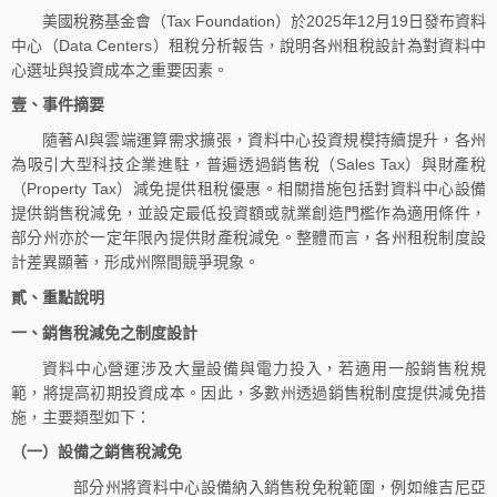
美國稅務基金會（Tax Foundation）於2025年12月19日發布資料
中心（Data Centers）租稅分析報告，說明各州租稅設計為對資料中
心選址與投資成本之重要因素。
壹、
事件摘要
隨著AI與雲端運算需求擴張，資料中心投資規模持續提升，各州
為吸引大型科技企業進駐，普遍透過銷售稅（Sales Tax）與財產稅
（Property Tax）減免提供租稅優惠。相關措施包括對資料中心設備
提供銷售稅減免，並設定最低投資額或就業創造門檻作為適用條件，
部分州亦於一定年限內提供財產稅減免。整體而言，各州租稅制度設
計差異顯著，形成州際間競爭現象。
貳、
重點說明
一、
銷售稅減免之制度設計
資料中心營運涉及大量設備與電力投入，若適用一般銷售稅規
範，將提高初期投資成本。因此，多數州透過銷售稅制度提供減免措
施，主要類型如下：
（一）設備之銷售稅減免
部分州將資料中心設備納入銷售稅免稅範圍，例如維吉尼亞