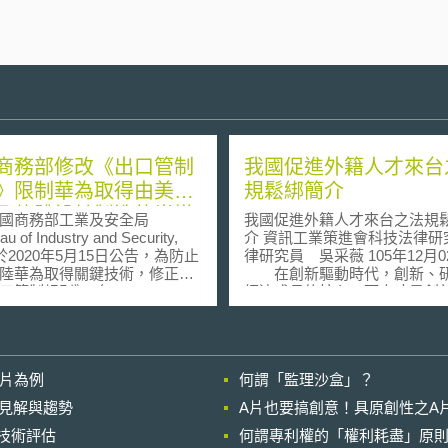
商務部修改《出口管制
我國促進外籍人才來台
》限制華為取得由美國
規鬆綁簡介
及軟體設計製造的半導
商務部工業及安全局
我國促進外籍人才來台之法規
品
u of Industry and Security,
介 資訊工業策進會科技法律研究所 法
）於2020年5月15日公告，為防止
律研究員 吳采薇 105年12月02日
陸華為取得關鍵技術，修正美
在創新驅動時代，創新、
口管制規則》（Export
經濟成長的核心，而人才是創
stration Regulations, EAR）第
發的根本。為了競逐產業發展
.2（b）（3）條第（vi）款「外國
才，近年來各國政府陸續推出
規則」（Foreign-Produced
國人才之政策措施，期望吸納
t Product Rule），限制華為透過
才以為產業發展挹注新活力。
影片為例
何謂「監理沙盒」？
商，取得包含美國技術及軟體
政院於103年核定創業拔萃方案
造在內的半導體產品，以保護
徵延攬外籍 人才來台之決心，
的晚近見解與趨勢
A片也要搞創意！具原創性之A
家安全。並於「實體清單」
主管機關進行相關法規鬆綁，
進行技術評估
ty List）增加註腳一（footnote 1
何謂專利權的「權利耗盡」原則
人才來台發展建立完善制度。