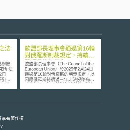
之法
歐盟部長理事會通過第16輪
對俄羅斯制裁規定，持續打
擊規避管制行為
鬆綁簡
歐盟部長理事會（The Council of the
European Union）於2025年2月24日
通過第16輪對俄羅斯的制裁規定，以
研發為
因應俄羅斯持續滿三年非法侵略烏克
新、研
蘭的行為。第16輪制裁針對俄羅斯經
關鍵人
濟中具有系統重要性的部門，例如能
吸引外
源、貿易、運輸、基礎建設和金融服
國際人
務加強管制，並且加強打擊規避制裁
我國行
的行為。 第16輪制裁中有關出口管制
 ，象
的黑名單交易對象、物流與金流的措
並由各
施概述如下： 1.實體名單更新與反規
片享有著作權
為外籍
避 （1）制裁名單新增管制理由，包
?
本文將
括制裁支持不安全油輪（unsafe oil