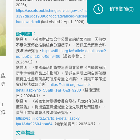
2026),
稍後閱讀
(0)
https://assets.publishing.service.gov.uk/media/69848
3397da3dc19896c7ddc/advanced-nuclear-
framework.pdf
(last visited：Apr.1, 2026).
延伸閱讀：
劉昌明，〈英國財政部公告公眾諮詢結果回應，因效益
不足決定停止推動綠色分類標準〉，資訊工業策進會科
技法律研究所，
https://stli.iii.org.tw/article-detail.aspx?
no=55&tp=1&i=0&d=9406
（最後瀏覽日：
2026/4/1）。
劉昌明，〈美國商品期貨交易委員會發布《自願碳額度
衍生性金融商品上市指引》，闡述交易所上架自願碳額
核能
度衍生性金融商品時所應考量之因素〉，資訊工業策進
之專
會科技法律研究所，
https://stli.iii.org.tw/article-
detail.aspx?no=55&tp=1&i=0&d=9280
（最後瀏覽
日：2026/4/1）。
劉昌明，〈英國氣候變遷委員會發布「2024年減排進
爐」
度報告」，提出溫室氣體減量之優先執行政策建議〉，
應低
資訊工業策進會科技法律研究所，
https://stli.iii.org.tw/article-detail.aspx?
tp=1&d=9260&no=64
（最後瀏覽日：2026/4/1）。
文章標籤