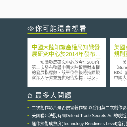
你可能還會想看
中國大陸知識產權局知識發
美國
展研究中心於2014年發布
規則
2013年度中國大陸全國智慧
技術
知識發展研究中心於今年2014年
美國
財產權發展報告
體產
第二次發布整體中國大陸智慧財產權
（Burea
的發展指標數，該單位往後將持續觀
BIS
察深入研究並提供報告指標，以反應
中國大
中國大陸於專利、商標、著作權等智
國《出
慧財產權的發展狀況，以利引導國家
Admini
智慧財產權戰略實施，進一步強化推
736
最多人閱讀
動國家於智慧財產權事業與科技創新
直接產品
研發發展。 報告顯示，中國大陸
Direc
二次創作影片是否侵害著作權-以谷阿莫二次創作
知識產權局綜合發展指數在2013年有
國外廠
增加趨勢，不論在創造、運用、保護
設計製
美國聯邦法院有關Defend Trade Secrets Act
或環境等四項發展指數上，皆有穩定
美國國
成長趨勢。報告中除地區特徵顯示出
運作技術成熟度(Technology Readiness Level)
（Enti