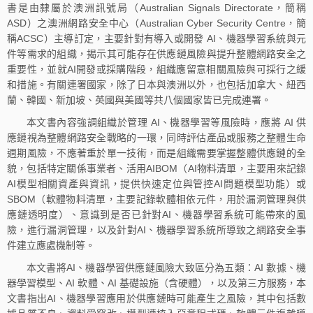
書是由隸屬於澳洲訊號局（Australian Signals Directorate，簡稱
ASD）之澳洲網路安全中心（Australian Cyber Security Centre，簡
稱ACSC）主導訂定，主要針對有導入或開發 AI、機器學習系統與元
件等需求的組織，揭示其可能存在供應鏈風險與提升整體網路安全之
重要性，並就AI開發或採購階段，組織應留意相關風險與可採行之緩
和措施。有關連署國家，除了日本與澳洲以外，也包括加拿大、紐西
蘭、韓國、新加坡、英國與美國等共八個國家皆已完成連署。
本文書內容強調組織於管理 AI、機器學習等風險時，應將 AI 供
應鏈視為整體網路安全戰略的一環，同時評估產品或服務之整體生命
週期風險，不應著重於單一技術，而是組織需要掌握整體供應鏈的全
貌，包括特定關係事業者、活用AIBOM（AI物料清單，主要用來記錄
AI模型相關資產與資訊，提供快速定位與管控AI問題模型功能）或
SBOM（軟體物料清單，主要記錄軟體相依元件，用於漏洞管理與供
應鏈透明度）、意識到是否已針對AI、機器學習系統可能帶來的風
險，進行漏洞管理，以及針對AI、機器學習系統所導致之網路安全事
件建立應處機制等。
本文書將AI、機器學習供應鏈風險大致區分為五類：AI 數據、機
器學習模型、AI 軟體、AI 基礎設施（含硬體），以及第三方服務，本
文書指出AI、機器學習應用於供應鏈時可能產生之風險，其中包括數