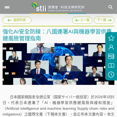
返回列表
上一篇
下一篇
強化AI安全防線：八國連署AI與機器學習供應
鏈風險管理指南
日本國家網路安全辦公室（国家サイバー統括室）於2026年3月5
日，代表日本連署了「AI、機器學習供應鏈風險與緩和措施」
（Artificial intelligence and machine learning Supply chain risks and
mitigations）之國際文書（下稱本文書），並公布本文書內容。本文