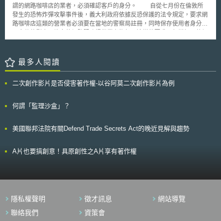
是否能通過，取決於理事會與議會是否取得共識，並於各自機關內表決通過
Infrastrukturbetreiber) 進行安全要求，例如在能源、資訊科技、電信、運輸
謂的網路咖啡店的業者，必須確認客戶的身分。 自從七月份在倫敦所
[2]。 目前《人工智慧法案》仍處於一讀階段，由於法案具備爭議性且人工
和交通、醫療、水利、食品、金融與保險等領域的企業。德國聯邦政府要求
發生的恐怖炸彈攻擊事件後，義大利政府依據反恐保護的法令規定，要求網
智慧發展所因應而生之爭議迫在眉睫，議會通過後將與執委會、理事會進入
關鍵基礎設施的營運商，要滿足資訊科技安全的最低標準，且須向聯邦資訊
路咖啡店這類的營業者必須要在當地的警察局註冊，同時保存使用者身分證
「三方會談」（Trilogue）的非正式會議，期望針對法案內容取得共識。
安全局通報資訊安全事件。聯邦資訊安全局要對關鍵基礎設施營運商的資訊
明文件的影本。許多的網路服務提供業者抱怨，這樣的要求不但增加了他們
二、人工智慧法案 （一）規範客體 《人工智慧法案》依風險及危害性程度
進行評估分析，並提供給關鍵基礎設施營運商彙整改善，以提高其基礎設施
的工作成本，也影響到他們的生意。網路咖啡業者指出，大部份上網咖的客
分級，其中「不可接受風險」因抵觸歐盟基本價值原則禁止（符合公益目
的保護。
人都是外國人，一般而言，這些使用者不是沒有隨身攜帶他們的護照證明文
標，如重大或特定犯罪調查、防止人身安全遭受危害等例外許可）。「高風
件，要不然就是不願意主動的配合查驗身分。事實上，多數的使用者都只提
最多人閱讀
險」則為法案規範之重點，除針對系統技術穩健、資料處理及保存訂有規範
供其姓名，而並沒有提供護照文件的號碼，至於照片影本的提供更是少數中
外，針對人為介入、安全性等也訂定標準。 而針對高風險之範疇，此次議
的少數。 反對者指出，這樣的強制法律規定是很難執行的。除了擾民
會決議即擴大其適用範圍，將涉及兒童認知、情緒等教育及深度偽造技術
二次創作影片是否侵害著作權-以谷阿莫二次創作影片為例
外，驗證身分的措施僅對於害怕被查驗身分的非法移民有效。大部分的人不
（Deepfake）納入高風險系統，並強調應遵循歐盟個人資料保護規範。此
是不願意去註冊證明文件，要不然就是提供假的證照資料。法律所訴諸與企
外對於社會具有高影響力之系統或社群平臺（法案以4500萬用戶做為判斷
求的保護目的根本無法達成。 義大利是唯一要求網路服務提供業者去
何謂「監理沙盒」？
基準），由執委會評估是否列為高風險系統。針對目前討論度高的生成式人
查驗客戶身分的歐盟會員國家。不過，非歐盟會員國的瑞士也有相關的規定
工智慧（ChatGPT），議會針對法案增訂其系統於訓練及應用目的上，應揭
要求網路咖啡店的使用者必須出示身分證明文件。
露其為生成式人工智慧所產出之內容或結果，並摘要說明所涉及之智慧財產
美國聯邦法院有關Defend Trade Secrets Act的晚近見解與趨勢
權[3]。 （二）禁止項目 關於《人工智慧法案》對於高風險系統之要求，從
執委會及理事會的觀點來看，原則上重點在於對弱勢的保護及生物資料辨識
之權限。歐盟禁止人工智慧系統影響身理及心理，包含對於特定族群如孩
A片也要搞創意！具原創性之A片享有著作權
童、身心障礙者等弱勢族群之不平等待遇。同時原則禁止即時遠端的生物辨
識利用，包含對於人性分析、動作預測等對於人類評價、分類之應用，例外
情況如犯罪調查、協尋失蹤兒童、預防恐怖攻擊、關鍵基礎設施破壞等情況
時方被允許。此次議會決議提高禁止即時遠端生物辨識的標準，包含納入敏
感資訊的蒐集如性別、種族、政治傾向等，及其他臉部辨識、執法、邊境管
隱私權聲明
徵才訊息
網站導覽
制、情緒辨識等項目[4]。 參、事件評析 有關《人工智慧法案》雖歐洲議會
聯絡我們
資策會
已一讀通過，然而後續仍要面對與歐盟理事會的協商討論，並取得共識才能