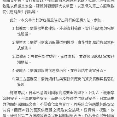
據品質不良、資料受竄改、模型遭植入惡意程式碼、軟體元件複雜導
致難以保證其安全、硬體與韌體擴大攻擊面，以及導入第三方服務致
使供應鏈產生弱點等。
此外，本文書也針對各類風險提出可行的因應方法，例如：
1.數據面：需做標準化搜集、外部資料檢疫、資料前處理與完整
性驗證。​
2.模型面：需從可信來源取得透明模型，實施性能驗證與惡意程
式偵測。​
3.軟體面：需做完整性驗證、元件審核，並透過 SBOM 掌握已
知弱點。
4.硬體面：需確認設備無惡意內容，並在網路中適當分區。
5.第三方服務面：需持續評估與監控供應商的資安實務與脆弱性
管理。
總結來說，日本已意識到國家網路安全治理下，針對AI、機器學
習的安全，不單是模型安全，而是涉及整體性供應鏈安全。日本藉由
與他國連署國際文書，不僅強化國際合作，同時建立供應鏈網路安全
共識，因應AI對於國家供應鏈之網路安全挑戰，從資料、模型、軟
體、硬體到第三方服務等視角提出具體因應方法，作為全面提升國家