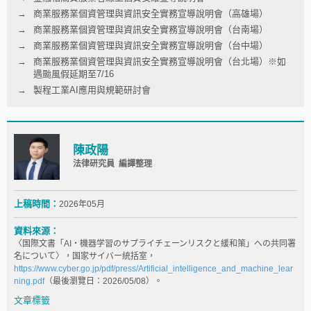
商業服務業個資管理與資訊安全實務宣導說明會（高雄場）
商業服務業個資管理與資訊安全實務宣導說明會（台南場）
商業服務業個資管理與資訊安全實務宣導說明會（台中場）
商業服務業個資管理與資訊安全實務宣導說明會（台北場）※如
遇颱風假延期至7/16
製程工業AI應用與規範研討會
陳政陽
法律研究員 編譯整理
上稿時間：
2026年05月
資料來源：
〈国際文書「AI・機器学習のサプライチェーンリスクと緩和策」への共同署
名について〉，国家サイバー統括室，
https://www.cyber.go.jp/pdf/press/Artificial_intelligence_and_machine_lear
ning.pdf
（最後瀏覽日：2026/05/08）。
文章標籤