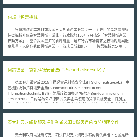
科學、歷史）、生成邏輯結構之文章（如翻譯、新聞標題）、圖形、影像等
內容。然而對於人工智慧的發展，究竟如何去處理人機間互動關係，對於風
險之管理及相關應用之規範又該如何，或許可從歐盟的法制發展看出端倪。
何謂「智慧機械」
壹、事件摘要 面對人工智慧的發展及應用，歐盟執委會（European
Commission）早在2018年6月成立人工智慧高級專家組（AI HLEG），並
智慧機械產業為目前我國五大創新產業政策之一，主要目的是將臺灣從
於隔年（2019）4月提出「可信賴的人工智慧倫理準則」（Ethics
精密機械升級為智慧機械，爰此，行政院於105年7月核定「智慧機械產業
Guidelines for Trustworthy AI），要求人工智慧需遵守人類自主、傷害預
推動方案」，整合我國豐沛的新創能量，建立符合市場需求之技術應用與服
防、公平、透明公開等倫理原則。於2021年4月21日歐盟執委會提出「人工
務能量，以創造我國機械產業下一波成長新動能。 智慧機械之定義係
智慧法律調和規則草案」（Proposal for a Regulation Laying Down
指整合各種智慧技術元素，使其具備故障預測、精度補償、自動參數設定與
Harmonised Rules on Artificial Intelligence (Artificial Intelligence Act) and
自動排程等智慧化功能，並具備提供Total Solution及建立差異化競爭優勢之
Amending Certain Union Legislative Acts）（以下稱人工智慧法案），於
功能；智慧機械的範疇包含建立設備整機、零組件、機器人、智慧聯網、巨
2023年內部市場委員會（Internal Market Committee）與公民自由委員會
量資料、3D列印、網實融合CPS、感測器等產業。而智慧製造係指產業導
何謂德國「資訊科技安全法(IT-Sicherheitsgesetz)？
（Civil Liberties Committee）通過並交由歐洲議會審議（European
入智慧機械，建構智慧生產線（具高效率、高品質、高彈性特徵），透過雲
Parliament），最終《人工智慧法案》於2023年6月14日通過。後續將再歐
端及網路與消費者快速連結，提供大量客製化之產品，形成聯網製造服務體
盟理事會（Council of the European Union）與辯論協商，尋求具共識的最
德國聯邦議會於2015年通過資訊科技安全法(IT-Sicherheitsgesetz)，主
系。 未來我國智慧機械與智慧製造領域仍待研發突破之項目有：工業
終文本[1]。 貳、重點說明 由於「歐盟議會通過」不等於「法案通過」，實
管機關為聯邦資訊安全局(Bundesamt für Sicherheit in der
用等級之視覺／觸覺／力感知等感測模組與驅動控制技術；微型感測元件智
際上歐盟立法機制不同於我國，以下透過法案內容說明的契機，概述一般情
Informationstechnik, BSI)，隸屬於德國聯邦內政部(Bundesministerium
慧化；開放性標準網路通訊技術；機器型通訊及安全技術；耐延遲及低耗能
況下歐盟之立法流程： 一、歐盟立法過程 通常情況下，法案由歐盟執委會
des Innern)。目的是為保障德國公民與企業使用的資訊系統安全，特別是在
機器聯網；健全人機智能介面，提升人機協同安全與效率；智慧聯網共通服
（下簡稱執委會）提出，送交歐盟理事會及歐洲議會，作為歐盟的「立法
全國數位化進程中，攸關國家發展的關鍵基礎設施，讓德國成為全球資訊科
務平台、資料分析與效能管理；網實融合智能系統需結合專業分析模型提升
者」歐洲理事會（下簡稱理事會）與歐洲議會（下簡稱議會）將針對法案獨
技系統及數位基礎設施安全的先驅與各國的模範，同時藉此強化德國資訊科
準確性及可靠度；機器人智慧整合能力及反應速度；供需產能整合與決策系
立討論並取得各自機關內之共識。大致上立法程序有可分為三階段，在一讀
技安全企業的競爭力，提升外銷實力。 該法案主題包括，在關鍵基礎
統等等。
階段若理事會與議會對於執委會版本無修改且通過，則法案通過，若任一機
設施上改進企業資訊科技安全、保護公民的網路安全、確保德國聯邦資訊科
義大利要求網路服務提供業者必須查驗客戶的身分證明文件
關修改，則會進行到二讀階段。針對法案二讀若仍無法取得共識，則可召開
技、加強聯邦資訊技術安全局的能力與資源、擴展聯邦刑事網路犯罪的調查
調解委員會（Conciliation）協商，取得共識後進入三讀。簡單來說，法案
權力。 該法主要係針對關鍵基礎設施營運者(Kritische
義大利政府最近新訂定一項法律規定：網路服務的提供業者，也就是所