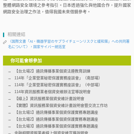
整體網路安全環境之參考指引。日本透過強化與他國合作，提升國家
網路安全治理之作法，值得我國未來借鏡參考。
相關連結
〈国際文書「AI・機器学習のサプライチェーンリスクと緩和策」への共同署
名について〉，国家サイバー統括室
你可能會想參加
【台北場2】通訊傳播事業個資法遵教育訓練
114年「企業營業秘密保護實務座談會」（南部場）
114年「企業營業秘密保護實務座談會」（中部場）
114年資訊服務業者個資安維辦法宣導說明會
【線上】資訊服務業個資安維計畫說明會
【實體】資訊服務業個資安維計畫說明會暨交流工作坊
【台北場1】通訊傳播事業個資保護實務專題講座
【台北場2】通訊傳播事業個資保護實務專題講座
【台北場3】通訊傳播事業個資保護實務專題講座
金融相關資服業者線上個資安維宣導說明會