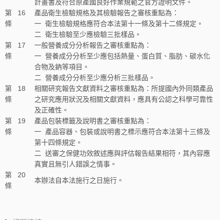
計畫書及符合原產國良好作業規範之官方證明文件。
第
16
產品衛生檢驗規格及其檢驗報告之審核重點為：
條
一
衛生檢驗規格應符合本法第十一條及第十二條規定。
二
衛生檢驗至少應檢驗三批樣品。
第
17
一般營養成分分析報告之審核重點為：
條
一
營養成分分析至少應包括熱量、蛋白質、脂肪、碳水化
合物及鈉等項目。
二
營養成分分析至少應分析三批樣品。
第
18
相關研究報告文獻資料之審核重點為：所提國內外同類產品
條
之研究應用狀況及相關文獻資料，應具有公認之科學可靠性
及正確性。
第
19
產品包裝標籤及說明書之審核重點為：
條
一
產品容器、包裝或說明書之標示應符合本法第十三條及
第十四條規定。
二
送審之保健功效敘述應與評估報告結果相符，其內容應
真實且無引人錯誤之情事。
第
20
本辦法自本法施行之日施行。
條