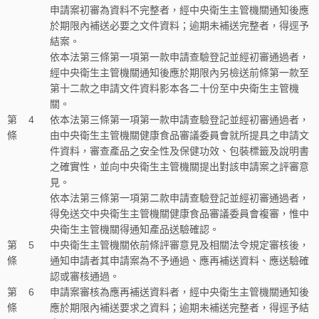
申請案初審為資料不完整者，經中央衛生主管機關通知後應
於期限內補送必要之文件資料；逾期未補送完整者，得逕予
結案。
依本法第三條第一項第一款申請查驗登記並經初審通過者，
經中央衛生主管機關通知後應於期限內另檢送前條第一款至
第十二款之申請文件資料影本各二十份至中央衛生主管機
關。
第
4
依本法第三條第一項第一款申請查驗登記並經初審通過者，
條
由中央衛生主管機關健康食品審議委員會就所提具之申請文
件資料，審查產品之安全性及保健功效、包裝標籤及說明書
之確實性，並向中央衛生主管機關提出對該申請案之評審意
見。
依本法第三條第一項第二款申請查驗登記並經初審通過者，
得免送交中央衛生主管機關健康食品審議委員會複審，惟中
央衛生主管機關得通知產品送驗確認。
第
5
中央衛生主管機關依前條評審意見及相關法令規定審核後，
條
通知申請者其申請案為不予通過、應再補送資料、應送驗確
認或審核通過。
第
6
申請案審核為應再補送資料者，經中央衛生主管機關通知後
條
應於期限內補送要求之資料；逾期未補送完整者，得逕予結