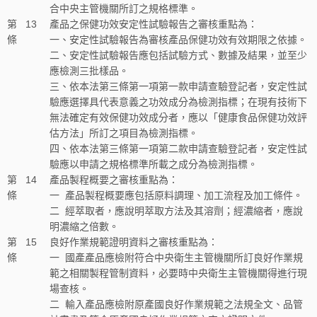
合中央主管機關所訂之規格標準。
第
13
產品之保健功效安定性試驗報告之審核重點為：
條
一、安定性試驗報告為審核產品保健功效有效期限之依據。
二、安定性試驗報告應包括試驗方式、數據及結果，並至少
應檢測三批樣品。
三、依本法第三條第一項第一款申請查驗登記者，安定性試
驗應選擇具代表意義之功效成分為檢測指標；在現有技術下
無法確定有效保健功效成分者，應以「健康食品保健功效評
估方法」所訂之項目為檢測指標。
四、依本法第三條第一項第二款申請查驗登記者，安定性試
驗應以申請之規格標準所載之成分為檢測指標。
第
14
產品製程概要之審核重點為：
條
一
產品製程概要應包括原料調理、加工流程及加工條件。
二
經萃取者，應說明萃取方法及其溶劑；經濃縮者，應說
明濃縮之倍數。
第
15
良好作業規範證明資料之審核重點為：
條
一
國產產品應檢附符合中央衛生主管機關所訂良好作業規
範之相關製程管制資料，必要時中央衛生主管機關得進行現
場查核。
二
輸入產品應檢附原產國良好作業規範之法規全文、品管