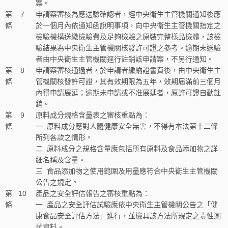
案。
第
7
申請案審核為應送驗確認者，經中央衛生主管機關通知後應
條
於一個月內依通知函說明事項，向中央衛生主管機關指定之
檢驗機構送繳檢驗費及足夠檢驗之原裝完整樣品檢體，該檢
驗結果為中央衛生主管機關核發許可證之參考。逾期未送驗
者由中央衛生主管機關逕行註銷該申請案，不另行通知。
第
8
申請案審核通過者，於申請者繳納證書費後，由中央衛生主
條
管機關核發許可證，其有效期限為五年，效期屆滿前三個月
內得申請展延；逾期未申請或不准展延者，原許可證自動註
銷。
第
9
原料成分規格含量表之審核重點為：
條
一
原料成分應對人體健康安全無害，不得有本法第十二條
所列各款之情形。
二
原料成分之規格含量應包括所有原料及食品添加物之詳
細名稱及含量。
三
食品添加物之使用範圍及用量應符合中央衛生主管機關
公告之規定。
第
10
產品之安全評估報告之審核重點為：
條
一
產品之安全評估試驗應依中央衛生主管機關公告之「健
康食品安全評估方法」進行，並檢具該方法所規定之毒性測
試資料。