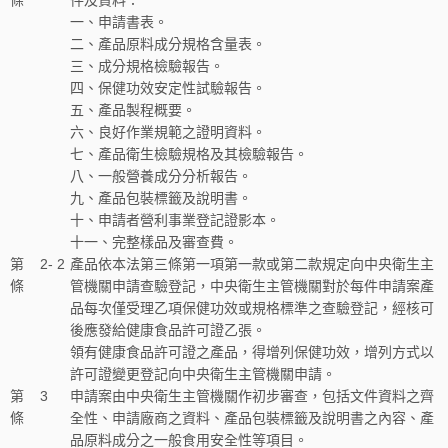
一、申請書表。
二、產品原料成分規格含量表。
三、成分規格檢驗報告。
四、保健功效安定性試驗報告。
五、產品製程概要。
六、良好作業規範之證明資料。
七、產品衛生檢驗規格及其檢驗報告。
八、一般營養成分分析報告。
九、產品包裝標籤及說明書。
十、申請者營利事業登記證影本。
十一、完整樣品及審查費。
第
2- 2
產品依本法第三條第一項第一款或第二款規定向中央衛生主
條
管機關申請查驗登記，中央衛生主管機關對於每件申請案產
品每次僅受理乙項保健功效或規格標準之查驗登記，經核可
後應發給健康食品許可證乙張。
領有健康食品許可證之產品，得增列保健功效，增列方式以
許可證變更登記向中央衛生主管機關申請。
第
3
申請案由中央衛生主管機關作初步審查，包括文件資料之齊
條
全性、申請廠商之資料、產品包裝標籤及說明書之內容、產
品原料成分之一般食用安全性等項目。