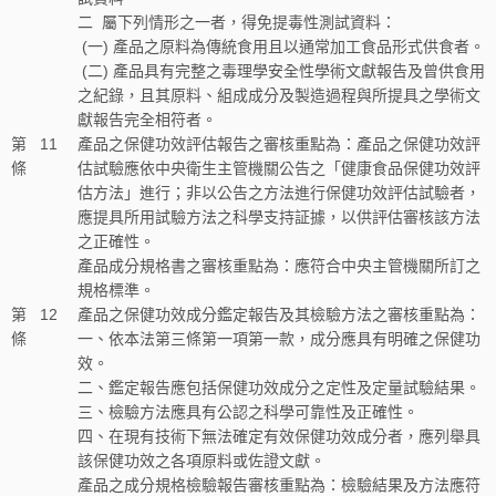
二
屬下列情形之一者，得免提毒性測試資料：
(一) 產品之原料為傳統食用且以通常加工食品形式供食者。
(二) 產品具有完整之毒理學安全性學術文獻報告及曾供食用
之紀錄，且其原料、組成成分及製造過程與所提具之學術文
獻報告完全相符者。
第
11
產品之保健功效評估報告之審核重點為：產品之保健功效評
條
估試驗應依中央衛生主管機關公告之「健康食品保健功效評
估方法」進行；非以公告之方法進行保健功效評估試驗者，
應提具所用試驗方法之科學支持証據，以供評估審核該方法
之正確性。
產品成分規格書之審核重點為：應符合中央主管機關所訂之
規格標準。
第
12
產品之保健功效成分鑑定報告及其檢驗方法之審核重點為：
條
一、依本法第三條第一項第一款，成分應具有明確之保健功
效。
二、鑑定報告應包括保健功效成分之定性及定量試驗結果。
三、檢驗方法應具有公認之科學可靠性及正確性。
四、在現有技術下無法確定有效保健功效成分者，應列舉具
該保健功效之各項原料或佐證文獻。
產品之成分規格檢驗報告審核重點為：檢驗結果及方法應符