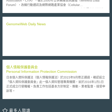
Association，CITA），後於2000年合併無線資訊論壇（Wireless Data
Forum），改稱行動通訊及網際網路產業協會（Cellular
Telecommunications & Internet Association，CTIA）。之後因應無線技術
發展趨勢，組織再度改名為無線產業協會（CTIA – The Wireless
Association）。CTIA為國際性非營利組織，成員為與無線通訊技術相關之
業者，包含資訊服務商、通訊服務商、設備製造商等。CTIA致力於產業自
GenomeWeb Daily News
律及技術標準之建立，也倡導無線資訊產品回收利用等議題，是具有相當影
響力的產業協會組織。
個人情報保護委員会
Personal Information Protection Commission
日本個人資料保護法（個人情報保護法）於2015年9月修正通過，確認設立
「個人資料保護委員會」此一個人資料管理專責機關，並於2016年1月1日
正式成立行使職權。負責工作包括基本方針制定、推動、業者監督、接受申
訴等。
最多人閱讀