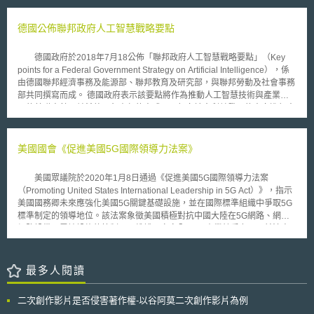
濟體系：在公衛醫療體系，進行疫苗與醫療儀器之研發，並運用數位科技傳
在○‧一％（1000ppm）以下，可說領先各品牌率先推出無鉛產品。
遞訊息；因應科研創新與產學合作受疫情影響停擺，給予及時資助，如培育
監視器製造大廠冠捷（AOC）已和飛利浦已簽訂顯示器事業部併購意向書，
德國公佈聯邦政府人工智慧戰略要點
年輕創業者、提供推動引導研發補助（開発研究促進助成金，通稱Gap
第二季起將正式啟動合併機制，而飛利浦在台灣僅留下採購、行政、台灣行
Fund）等；推動教育、研究、物流等各領域的數位化，同時自經濟安全保
銷業務部門。因此這套無鉛製程，也將如期導入至AOC的產線之中。至於國
障的觀點，強化供應鏈韌性。 （2）創新創造：透過官民合作，實踐智慧城
德國政府於2018年7月18公佈「聯邦政府人工智慧戰略要點」（Key
內製造大廠光寶、明基也已如期順利切換到無鉛製程。光寶目前綠色採購達
市的構想；同時持續推動「STI for SDGs路線圖（STI for SDGsロードマッ
points for a Federal Government Strategy on Artificial Intelligence），係
成率已約七成，今年底則將達九成，因應製程無鉛化需要，還添購五部X光
プ）」政策；藉由實踐研究誠信（研究インテグリティ），加強與國際網路
由德國聯邦經濟事務及能源部、聯邦教育及研究部，與聯邦勞動及社會事務
檢測設備，以期達到滴水不漏效果；至於明基明年起工廠端也不再生產舊款
合作；另一方面，應發展post 5G與Beyond 5G等前瞻數位基礎技術，並持
部共同撰寫而成。 德國政府表示該要點將作為推動人工智慧技術與產業發
機種，一律符合無鉛化作業。 儘管無鉛製程難度相當高，不過對LCD
續建置各領域的資料流通基礎設施。 （3）強化科研與創新之研究能量：建
展的基礎方針，並希望以負責任的方式以及朝向社會利益發展的方向進行人
監視器而言，挑戰最高卻是無汞化，因為冷陰極管（CCFL）內必含汞，所
立能充分吸引年輕人才挑戰、進行創新研發的研究環境，同時成立基金以建
工智慧開發與應用。 德國人工智慧戰略要點摘要如下： 1. 研究能量：
以歐盟規定裡則將CCFL燈管、投影機燈泡列為例外條款，不過隨著環保意
構世界級的研究基礎設施；以充分活用大學研發成果為目標，檢討智財制度
必須大幅增加研究支出並且爭取世界一流人才。 2. 人工智慧能力應泛分佈
識抬頭，LCD監視器業者已有以LED背光模組取代冷陰極管（CCFL）計
發展的願景；結合人文社會科學領域研究，並活用射月型研發（ムーンショ
在社會各處：各學科與產業領域皆需要人工智慧。 3. 資料作為人工智慧發
美國國會《促進美國5G國際領導力法案》
畫。
ット型研究開発）制度，發展社會問題解決方案。 （4）重要科技發展項
展的基礎：資料是人工智慧發展的重要關鍵，德國的資料發展重點將放在資
目：於基礎技術層次，包含AI、生化科技、量子技術、材料等，對此應優先
料品質的強化。 4. 基礎設施：人工智慧中重要的技術「深度學習」，不僅
美國眾議院於2020年1月8日通過《促進美國5G國際領導力法案
投入研發、培育相關人才；於應用科學層次，則包含防災、防疫、資安、能
需要大量資料，同時還需要強大的計算能力，德國需要加強計算能力的硬體
（Promoting United States International Leadership in 5G Act）》，指示
源、健康醫療、航太、糧食、農漁產業等。
設備。 5. 經濟應用：德國數位化發展的下一步需要仰賴人工智慧技術，尤
美國國務卿未來應強化美國5G關鍵基礎設施，並在國際標準組織中爭取5G
其是中小企業採納人工智慧技術方面將會是焦點之一。 6. 社會法制：人工
標準制定的領導地位。該法案象徵美國積極對抗中國大陸在5G網路、網際
智慧發展過程中牽涉許多道德以及法制、監管議題，德國政府認為這些都必
網路設備及雲端設施的控制，以維護國家安全及5G產業競爭力。目前法案
須請不同利害關係人共同公開討論。 7. 國際合作：德國作為歐盟會員國之
還需由美國參議院通過，並經總統簽署後生效。 法案指出，國際標準
一，未來的人工智慧發展將力求與歐盟各國合作。 整體而言，德國的
制定組織（例如國際電信聯盟，第三代合作夥伴計劃3GPP和5G基礎設施協
人工智慧戰略著重在建立人工智慧生態系統，並強調人與機器之間的合作關
會、5GPPP公私聯盟協會）採用的標準，對於全球經濟及確保網路技術的
最多人閱讀
係，為人工智慧產業發展奠定良好基礎。德國政府將基於此要點繼續制定進
全球連接至關重要。5G技術標準能帶來更高的智財權收入及技術出口，對
一步的人工智慧戰略，並預計將於2018年12月公佈德國的人工智慧戰略完
未來全球無線通訊技術及標準制定產生強大影響力。中國大陸政府近來鼓勵
整報告。
二次創作影片是否侵害著作權-以谷阿莫二次創作影片為例
民間企業在國際5G標準組織中發揮更大作用，企業積極參與並主導5G國際