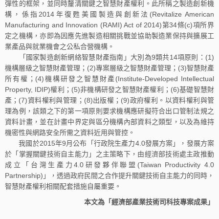
彈性的框架，並同時釐清關鍵之智慧財產權利。此所稱之製造創新機
構，係指2014年復甦美國製造與創新法(Revitalize American
Manufacturing and Innovation (RAMI) Act of 2014)第34條(c)項所界
定之機構，亦即為因應先進製造相關挑戰並協助製造業保持與擴展工
業產品與就業機會之公私合營機構。
「國家製造創新網絡智慧財產指南」大別為9類共14項原則：(1)
機構層級之智慧財產管理；(2)專案層級之智慧財產管理；(3)智慧財產
所有權；(4)機構研發之智慧財產(Institute-Developed Intellectual
Property, IDIP)權利；(5)非機構研發之智慧財產權利；(6)基礎智慧財
產；(7)資料權利與管理；(8)出版權；(9)政府權利。以資料權利與管
理為例，該類之下的第一項原則要求機構應研擬符合出口管制法規之
資料計畫，並在計畫中界定與區分機構內部資料之類型，以及為維持
機密性與網路安全所需之資料近用與管控。
我國於2015年9月公布「行政院生產力4.0發展方案」，發展方案
於「掌握關鍵技術自主能力」之主策略下，由經濟部技術處主政推動
成立「台灣生產力4.0研發夥伴聯盟(Taiwan Productivity 4.0
Partnership)」，透過政府民間之合作提升關鍵技術自主能力的同時，
智慧財產權利相關配套措施自屬重要。
本文為「經濟部產業技術司科技專案成果」