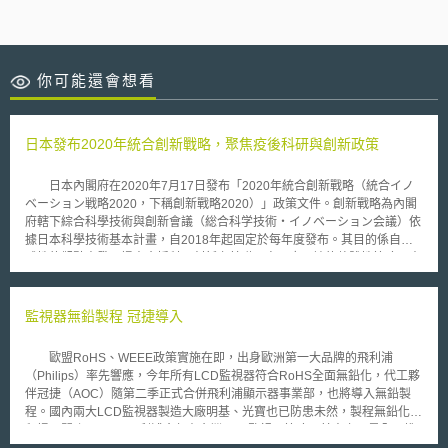
你可能還會想看
日本發布2020年統合創新戰略，聚焦疫後科研與創新政策
日本內閣府在2020年7月17日發布「2020年統合創新戰略（統合イノ
ベーション戦略2020，下稱創新戰略2020）」政策文件。創新戰略為內閣
府轄下綜合科學技術與創新會議（総合科学技術・イノベーション会議）依
據日本科學技術基本計畫，自2018年起固定於每年度發布。其目的係自全
球性的觀點出發，提出含括科研創新之基礎研究至應用端的整體性策略。本
年度創新戰略著眼於COVID-19疫情流行與世界各地大規模災害頻仍下，日
本科研與創新政策所面臨的課題以及應採取的對策，並擴大科研領域，納入
人文社會科學。 創新戰略2020指出，因COVID-19疫情影響，醫療體
監視器無鉛製程 冠捷導入
系、社經生活與研發活動皆受到程度不等的衝擊，包含零接觸經濟興起、社
交方式改變與實體研究室關閉等。與此同時，美中科技對抗、GAFA數位壟
歐盟RoHS、WEEE政策實施在即，出身歐洲第一大品牌的飛利浦
斷爭議、極端氣候與天然災害等國內外情勢變遷快速。在此背景下，日本的
（Philips）率先響應，今年所有LCD監視器符合RoHS全面無鉛化，代工夥
首要課題為建構不間斷且強韌的醫療、教育、公共事業等社會服務體系，維
伴冠捷（AOC）隨第二季正式合併飛利浦顯示器事業部，也將導入無鉛製
繫國內外社會的鏈結。為此，應透過加速數位化，促成創新活動，同時強化
程。國內兩大LCD監視器製造大廠明基、光寶也已防患未然，製程無鉛化製
研發能量，實現以人為本的「Society5.0」之社會。 基此，創新戰略2020
程提早開跑。 飛利浦今年在台灣LCD監視器策略，其中之一是全面推
提出了以下四項具體對策： （1）建立足以應對疫情困境、具韌性的社會經
展無鉛化產品線，W、P、B、S四大系列全面符合歐盟RoHS規定，鉛含量