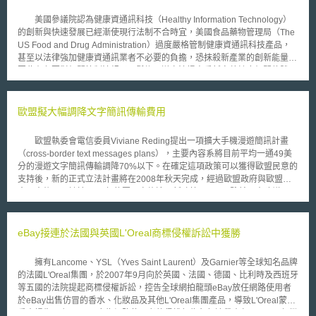
美國參議院認為健康資通訊科技（Healthy Information Technology）
的創新與快速發展已經漸使現行法制不合時宜，美國食品藥物管理局（The
US Food and Drug Administration）過度嚴格管制健康資通訊科技產品，
甚至以法律強加健康資通訊業者不必要的負擔，恐抹殺新產業的創新能量，
因此有必要對相關管制法規予以鬆綁。遂立法提案重新定義健康相關軟體，
稱為「防止過度規範以促進照護科技法案」（The Prevent Regulatory
Overreach To Enhance Care Technology Act of 2014，以下簡稱
PROTECT Act）。 健康資通訊科技是目前創新與發展最快的美國產
歐盟擬大幅調降文字簡訊傳輸費用
業。單以健康資通訊科技產業中，與健康相關的手機應用程式
（application，APP）之開發，在全球經濟已創造數億美金的產值，在美國
歐盟執委會電信委員Viviane Reding提出一項擴大手機漫遊簡訊計畫
一地更提供了將近50萬份的工作機會。然而，在現行法制中食品藥物管理局
（cross-border text messages plans），主要內容系將目前平均一通49美
認為健康相關的手機應用程式等軟體被廣泛應用於醫療行為的資訊蒐集，因
分的漫遊文字簡訊傳輸調降70%以下。在確定這項政策可以獲得歐盟民意的
此應當被視為醫療行為的一環。依據聯邦食品藥物及化妝品法
支持後，新的正式立法計畫將在2008年秋天完成，經過歐盟政府與歐盟議
（TheFederal Food, Drug and Cosmetic Act，FD&C Act）之規定，健康資
會同意後，預計於2009年的夏天實施這項新政策。 雖然丹麥建議以
通訊科技產品被界定為醫療器材（Medical Devices），而健康管理APP、
4.2美分作為零售文字漫遊簡訊的價格上限，但是在徵詢各方意見後，電信
行事曆APP、健康紀錄電子軟體等低風險產品亦包含在內，都必須嚴格遵守
委員會最後仍然決定以12美分做為文字漫遊簡訊的價格上限。除此之外，依
醫療器材相關行政管制。在PROTECT Act中將風險較低的健康資通訊科技
據電信委員會的消息指出，文字漫遊簡訊的批發價上限也將可能調降在4到8
eBay接連於法國與英國L'Oreal商標侵權訴訟中獲勝
產品重新定義為臨床軟體（Clinic Software）與健康軟體（Healthy
美分之間。 有業者表示，歐盟電信委員會增加對於電信費率的價格管
Software）兩種態樣，其共通點在於明白區分出單純提供市場使用，不影響
制，將會降低業者研發新服務的意願。但是，歐盟電信委員會認為業者的主
人體或動物醫療的健康資訊蒐集與直接提供實際臨床診斷，如放射線影像或
擁有Lancome、YSL（Yves Saint Laurent）及Garnier等全球知名品牌
張，並不能構成文字簡訊費率上限政策施行的阻礙。 由於文字簡訊的
醫療器材軟件的差異，PROTECT Act所定義之臨床軟體與健康軟體即屬於
的法國L'Oreal集團，於2007年9月向於英國、法國、德國、比利時及西班牙
市場已經成熟，業者在此項服務的獲利上已相當穩定，因此透過合理的價格
前者，故排除適用FD&C Act中醫療器材之定義範圍，得免除相關行政管
等五國的法院提起商標侵權訴訟，控告全球網拍龍頭eBay放任網路使用者
上限，可以讓消費者有更符成本的漫遊文字簡訊服務，同時業者也能持續在
制。
於eBay出售仿冒的香水、化妝品及其他L'Oreal集團產品，導致L'Oreal蒙受
此項服務上獲利。但是反觀資料傳輸尚處於萌芽階段，因此電信管制者與系
重大損失，主張eBay應為網路使用者的侵權行為負起連帶責任。 但繼