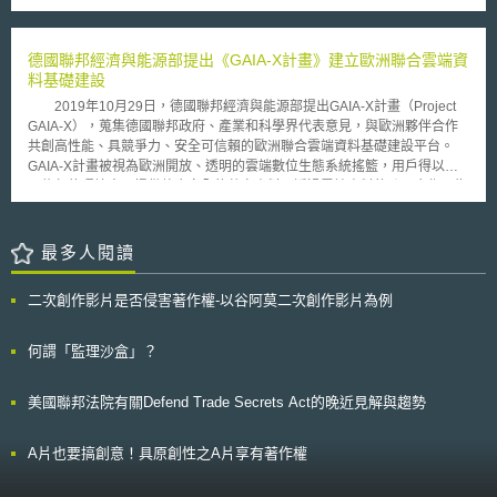
統業者皆認為目前就漫遊的資料傳輸進行價格上限管制尚不適宜。 另
2008年8月比利時法院率先判決eBay勝訴後，2009年5月法國及英國法院亦
外，Reding於2007年曾提議對於歐洲漫遊語音通話的價格進行上限管制，
接連判決eBay勝訴。法國巴黎法院於5月14日作成的裁決中，表示eBay已
此項電信費率政策受到習慣於暑假進行跨國旅遊的歐盟居民的歡迎，
恪遵自身所負義務並以良善態度解決仿冒商品問題，因此eBay毋庸為網路
德國聯邦經濟與能源部提出《GAIA-X計畫》建立歐洲聯合雲端資
Reding表示此項於2009年到期的政策極可能再延長三年至2012年。
使用者的侵權行為加以負責；法院同時表示eBay與L'Oreal雙方應攜手合
料基礎建設
作，共同制定打擊侵權行為的策略，以防制仿冒商品繼續透過網路販售流
2019年10月29日，德國聯邦經濟與能源部提出GAIA-X計畫（Project
通。 法方判決eBay勝訴未久，英國法院緊接於5月22日判決eBay勝
GAIA-X），蒐集德國聯邦政府、產業和科學界代表意見，與歐洲夥伴合作
訴，對於接連獲勝，eBay仍再三強調本身僅係一單純提供商品交易服務之
共創高性能、具競爭力、安全可信賴的歐洲聯合雲端資料基礎建設平台。
平台，自無須就使用者侵權行為加以負責；L'Oreal則表示eBay有責採取進
GAIA-X計畫被視為歐洲開放、透明的雲端數位生態系統搖籃，用戶得以在
一步的措施，以杜絕網路使用者販售仿冒的L'Oreal商品，其並表示未來仍
可信任的環境中，提供整合安全的共享資料；透過雲端資料的跨國合作，為
將以eBay助長商標侵權為由，持續於歐洲各國提出訴訟。
歐洲國家、企業和公民創造聯邦資訊共享環境、促進數位創新、建構全新商
業模式。GAIA-X計畫將嚴格遵循資料保護、公開透明、真實性與可信賴
性、數位主權（Digital Sovereignty）、自由市場與歐洲價值創造、系統模
最多人閱讀
組化及互操作性（Modularity and Interoperability）、資料可用性等歐洲價
值觀及原則。 GAIA-X計畫設定的目標包括：1.維護歐洲數位主權；2.
二次創作影片是否侵害著作權-以谷阿莫二次創作影片為例
減少對外國雲端供應鏈依賴；3.拓展歐洲雲端服務的國際市場；4.塑造創新
數位生態系統。透過建立資料技術與數位經濟相關的基礎設施，將統一安全
規格的雲端技術，落實在公共管理、衛生部門、企業和科研機構用戶與供應
何謂「監理沙盒」？
商間，形成開放數位資料共享的大平台。另外，GAIA-X計畫能進一步強化
歐洲雲端服務供應商及歐洲商業模式的全球競爭力與規模，透過聯合雲端資
美國聯邦法院有關Defend Trade Secrets Act的晚近見解與趨勢
料基礎建設，連接歐洲大小型企業、公部門、醫療及金融機構的伺服器，將
全歐洲對於數位技術的多項投資串連在一起，積極發展AI人工智慧、智慧醫
療、數位金融監管等新興產業，得以確保歐洲數位安全並提高雲端資料處理
A片也要搞創意！具原創性之A片享有著作權
能力。