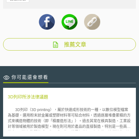
推薦文章
你可能還會想看
3D列印所涉法律議題
3D列印（3D printing），屬於快速成形技術的一種，以數位模型檔案
為基礎，運用粉末狀金屬或塑膠材料等可粘合材料，透過逐層堆疊累積的方
式來構造物體的技術（即「積層造形法」）。過去其常在模具製造、工業設
計等領域被用於製造模型。現在則可用於產品的直接製造，特別是一些高價
值應用（比如髖關節或牙齒，或一些飛機零組件）已經有使用這種技術列印
而成的零組件，技術漸漸成熟普及。 3D列印通常是採用數位技術材料