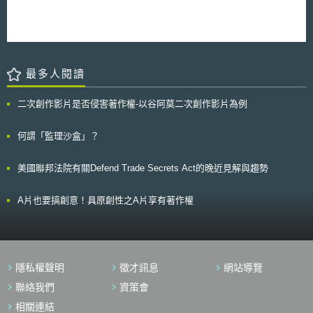
利將問題轉化成一個交流平台，也有助改良IBM的發明。 過去，IBM曉
得利用專利授權創造更大利潤，這十年來IBM靠專利賺來的錢一直是勇冠全
球，即使這次開放五百項專利，仍有數以千計的專利繼續為IBM賺取大筆佣
金。大量開放專利的舉動造就IBM以較寬鬆定義重新詮釋專利法的先驅地
位，評論家認為，這十年來的專利法改革侷限了軟體開發者的創新自由度，
最多人閱讀
不再像促成個人電腦革新和網路革命的時空背景那般自由。IBM表示，該公
司仍是專利的所有人，依舊保留運用專利對抗商用軟體製造商的權利。
二次創作影片是否侵害著作權-以谷阿莫二次創作影片為例
何謂「監理沙盒」？
美國聯邦法院有關Defend Trade Secrets Act的晚近見解與趨勢
A片也要搞創意！具原創性之A片享有著作權
隱私權聲明
徵才訊息
網站導覽
聯絡我們
資策會
相關連結