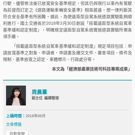
行駛，儘管修法後已放寬安全基準規定，但其仍與現行以車內有駕駛
為前提而訂定之《道路運輸車輛安全基準》相距甚遠，想一律判斷其
符合安全基準有所困難。據此，為使遠距型自駕系統道路實驗能夠順
利進行，國土交通省於2018年3月30日創設「搭載遠距型系統自駕車
基準緩和認定制度」，明確規定遠距型自駕系統實施道路實驗所需各
項手續。
「搭載遠距型系統自駕車基準緩和認定制度」規定項目包括︰申
請放寬基準之對象、申請者、申請書及繳交文件、審查項目、條件及
限制、基準放寬之認定、車體標示、行政處分等。
本文為「經濟部產業技術司科技專案成果」
周晨蕙
副主任 編譯整理
上稿時間：
2018年06月
文章標籤
自動駕駛