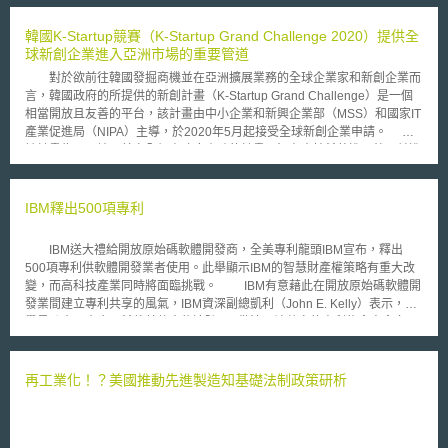
印表機來製作。3D印表機的產量以及銷量2013年以來已經得到了極大的增
長，其價格也正逐年下降，未來家家戶戶擁有3D列印機器可能就如同擁有
韓國K-Startup競賽（K-Startup Grand Challenge 2020）提供全
洗衣機般平凡，帶出新的商機。該技術在珠寶、鞋類、工業設計、建築、工
球新創企業進入亞洲市場的重要管道
程和施工（AEC）、汽車、航空太空、牙科、醫療產業、教育、地理訊息系
對於欲前往韓國發掘商機並在亞洲擴展業務的全球企業家和新創企業而
統、土木工程、槍枝以及其他領域都有所應用。 然而3D列印機器的普
言，韓國政府的所提供的新創計畫（K-Startup Grand Challenge）是一個
及只要透過網路平台下載相同的數據檔案，就能夠不花費一毛錢即可得到相
相當開放且友善的平台，該計畫由中小企業和新興企業部（MSS）和國家IT
同的內容，因此引發了智慧財產權的爭論。 3D列印所涉及的法律議題
產業促進局（NIPA）主導，於2020年5月起接受全球新創企業申請。
相當廣泛，有：著作權、專利權、商標權。再者，而在工商業等公司法領
該計畫為亞洲地區首次全額由政府資助的計畫，旨在支持希望進入韓國並進
域，亦有可能可透過公平法加以保護。另外，專利法、新型專利法
一步開拓國際市場的外國新創企業，其申請基本條件如下： 7年內成立的全
（Gebrauchsmuster）、外觀設計法（Designrcht）對於實際上不能保密的
球新創公司。 必須有明確的長期發展方向，並以在韓國定居為目標。 具有
技術解決方案和設計，例如，在產品具體化過程、在跨企業生產時、或物流
雛形的產品或服務，且處於初始階段的新創公司。 通過申請的企業將
IBM釋出500項專利
遞送和服務提供過程中，在法律保護上，則重大意義。 又，在工業4.0
有為期3個月的資助計劃，並可選定的團隊成員至韓國進行交流，向該產業
因使用跨越國界之互聯網程序和系統，亟需國際法之保護，唯智慧財產權部
專家學習，更提供財務支持以及進入市場發展等多元化的機會，重要的是，
分仍應該遵守屬地原則，以在該國有法律規定者為限。 在歐洲法律的
IBM送大禮給開放原始碼軟體開發商，全美專利龍頭IBM宣布，釋出
透過交流學習可促進新創企業，有機會與韓國大型企業集團接觸，獲取與該
層級，歐陸未來歐盟專利（EU-Patent）或稱歐洲專利一體化效果
500項專利供軟體開發業者使用。此舉顯示IBM的智慧財產權策略有重大改
大型企業合作的可能。 韓國為使其成為亞洲新創產業中心，積極資
（Europäisches Patent mit einheitlicher Wirkung, EPeW） 將得到簡化，
變，而高科技產業同時將面臨挑戰。 IBM有意藉此在開放原始碼軟體開
助、指導許多的新創企業，且陸續成立相關競賽與計畫，提供新創公司發展
將具備共通的專利保護法律框架。
發業間建立專利共享的風氣，IBM資深副總凱利（John E. Kelly）表示，此
的平台，例如，國土交通省舉辦”智能挑戰賽”，鼓勵企業採用創新技術解決
舉是跨出一大步，希望其他人能追隨IBM做法，讓共享的專利能愈來愈多。
該城市的需求與提高生活便利性（如：智能人行道、自駕車…等）；以及韓
另一位副總史托凌（Jim Stallings）指出，此舉是美國史上截至目前最大宗
國創業發展研究所（KISED）透過資助與教育為新創者提供更多的發展機
的專利開放案，意在鼓勵其它公司釋出專利以刺激科技創新。與此同時，美
會。
國專利商標局公布了去年度專利核發紀錄，IBM以獲得3248項專利勇冠全
再工業化！？美國推動先進製造知基礎法制政策研析
美，並將連霸紀錄推向連續12年，IBM去年度新添專利數量硬是比第二名的
松下電器多出1314項。 IBM這次釋出的五百項專利，其領域涵蓋儲存
管理、模擬多重處理、影像處理、資料庫管理、網路連結和電子商務。該公
司希望透過此一開放授權計畫帶動開放原始碼軟體開發業的合作風氣，這有