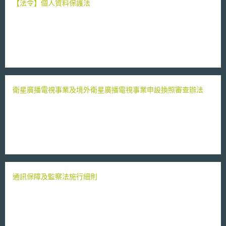
業。 六、必要管理費用：指審查費、交通費、出席費、委託研究費及其他
【法令】個人資料保護法
行政作業所需費用。 七、普及服務淨成本：指普及服務提供者提供普及服
務時，所生之虧損。 八、可避免成本：指普及服務提供者不提供普及服務
時，可避免或節省之成本。 九、棄置營收：指普及服務提供者不提供普及
服務時，所損失之營收。 十、不經濟公用電話：指在一般商業條件或無任
何補助之情況下，普及服務提供者為提供單一公用電話服務所投入之可避免
成本大於棄置營收，且經主管機關核准之公用電話。 十一、不經濟地區：
指普及服務提供者於偏遠地區為提供電話服務或數據通信接取服務所投入之
可避免成本大於棄置營收，且經主管機關核准之第一類電信事業網路單一交
換機房服務區域。 十二、偏遠地區：人口密度低於全國平均人口密度五分
衛星廣播電視事業及境外衛星廣播電視事業申設換照審查辦法
之一之鄉（鎮、市），或距離直轄市、縣（市）政府所在地七．五公里以上
之離島。 十三、既有經營者：指八十八年五月十八日固定通信業務管理規
則發布施行前已依法經營固定通信業務之經營者。 第三條 電信普及服務業
務之主管機關為國家通訊傳播委員會。 第四條 普及服務包括語音通信普及
服務及數據通信接取普及服務。 普及服務淨成本及其必要之管理費用，由
普及服務分攤者依本辦法規定分攤之。 普及服務分攤者，包括第一類電信
事業及主管機關公告指定之第二類電信事業。 第二章 語音通信普及服務 第
五條 語音通信普及服務包括不經濟公用電話服務及不經濟地區電話服務。
第六條 既有經營者應於普及服務實施年度（以下簡稱實施年度）前一年六
月一日前，以主管機關公告之直轄市、縣（市）地區為實施單位，提出普及
通訊保障及監察法施行細則
服務年度實施計畫（以下簡稱實施計畫），向主管機關申請擔任不經濟公用
電話服務及不經濟地區電話服務之普及服務提供者。 既有經營者以外之市
內網路業務經營者亦得依前項規定程序，申請擔任不經濟地區電話服務之普
及服務提供者。 第一項所稱實施年度，指每年一月一日至十二月三十一日
止之期間。 依第一項及第二項規定提出之實施計畫，主管機關應於實施年