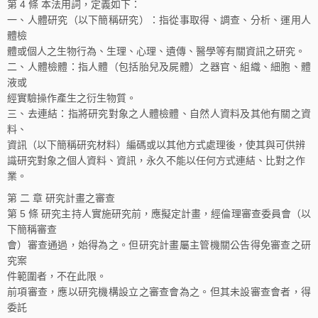
第 4 條 本法用詞，定義如下：
一、人體研究（以下簡稱研究）：指從事取得、調查、分析、運用人
體檢
體或個人之生物行為、生理、心理、遺傳、醫學等有關資訊之研究。
二、人體檢體：指人體（包括胎兒及屍體）之器官、組織、細胞、體
液或
經實驗操作產生之衍生物質。
三、去連結：指將研究對象之人體檢體、自然人資料及其他有關之資
料、
資訊（以下簡稱研究材料）編碼或以其他方式處理後，使其與可供辨
識研究對象之個人資料、資訊，永久不能以任何方式連結、比對之作
業。
第 二 章 研究計畫之審查
第 5 條 研究主持人實施研究前，應擬定計畫，經倫理審查委員會（以
下簡稱審查
會）審查通過，始得為之。但研究計畫屬主管機關公告得免審查之研
究案
件範圍者，不在此限。
前項審查，應以研究機構設立之審查會為之。但其未設審查會者，得
委託