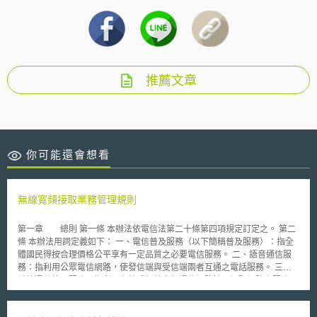
推薦文章
你可能還會想看
無線寬頻接取業務管理規則
第一章 總則 第一條 本辦法依電信法第二十條第四項規定訂定之。 第二
條 本辦法用詞定義如下： 一、電信普及服務（以下簡稱普及服務）：指全
體國民得按合理價格公平享有一定品質之必要電信服務。 二、語音通信服
務：指利用公眾電信網路，使發信端與受信端兩者互通之電話服務。 三、
數據通信接取服務：指利用有線或無線寬頻通信網路接取網際網路之服務。
四、普及服務提供者：指提供各項普及服務之第一類電信事業。 五、普及
服務分攤者：指依規定應分攤普及服務所生虧損及其必要管理費用之電信事