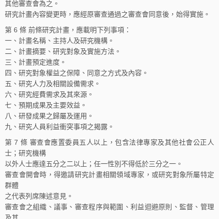
其他審查會為之。
研究計畫內容變更時，應經原審查通過之審查會同意後，始得實施。
第 6 條 前條研究計畫，應載明下列事項：
一、計畫名稱、主持人及研究機構。
二、計畫摘要、研究對象及實施方法。
三、計畫預定進度。
四、研究對象權益之保障、同意之方式及內容。
五、研究人力及相關設備需求。
六、研究經費需求及其來源。
七、預期成果及主要效益。
八、研發成果之歸屬及運用。
九、研究人員利益衝突事項之揭露。
第 7 條 審查會應置委員五人以上，包含法律專家及其他社會公正人
士；研究機構
以外人士應達五分之二以上；任一性別不得低於三分之一。
審查會開會時，得邀請研究計畫相關領域專家，或研究對象所屬特定
群體
之代表列席陳述意見。
審查會之組織、議事、審查程序與範圍、利益迴避原則、監督、管理
及其