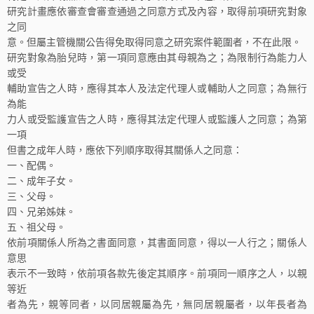
研究計畫應依審查會審查通過之同意方式及內容，取得前項研究對象
之同
意。但屬主管機關公告得免取得同意之研究案件範圍者，不在此限。
研究對象為胎兒時，第一項同意應由其母親為之；為限制行為能力人
或受
輔助宣告之人時，應得其本人及法定代理人或輔助人之同意；為無行
為能
力人或受監護宣告之人時，應得其法定代理人或監護人之同意；為第
一項
但書之成年人時，應依下列順序取得其關係人之同意：
一、配偶。
二、成年子女。
三、父母。
四、兄弟姊妹。
五、祖父母。
依前項關係人所為之書面同意，其書面同意，得以一人行之；關係人
意思
表示不一致時，依前項各款先後定其順序。前項同一順序之人，以親
等近
者為先，親等同者，以同居親屬為先，無同居親屬者，以年長者為