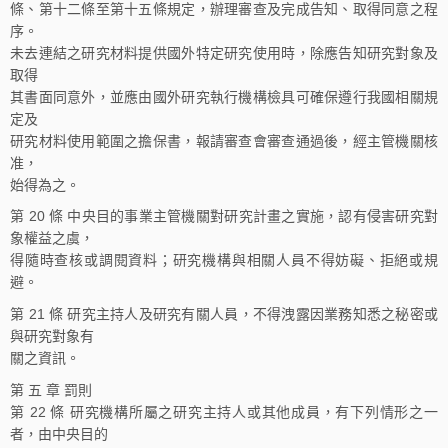
條、第十二條至第十五條規定，辦理審查及完成告知、取得同意之程
序。
未去連結之研究材料提供國外特定研究使用時，除應告知研究對象及
取得
其書面同意外，並應由國外研究執行機構檢具可確保遵行我國相關規
定及
研究材料使用範圍之擔保書，報請審查會審查通過後，經主管機關核
准，
始得為之。
第 20 條 中央目的事業主管機關對研究計畫之實施，認有侵害研究對
象權益之虞，
得隨時查核或調閱資料；研究機構與相關人員不得妨礙、拒絕或規
避。
第 21 條 研究主持人及研究有關人員，不得洩露因業務知悉之秘密或
與研究對象有
關之資訊。
第 五 章 罰則
第 22 條 研究機構所屬之研究主持人或其他成員，有下列情形之一
者，由中央目的