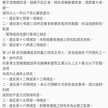
應令其限期改善，屆期不改正者，得命其解散審查會；情節重大者，
處一
個月以上一年以下停止審查處分：
一、違反第七條第一項規定。
二、違反第七條第三項所定審查會審查程序與範圍、利益迴避原則、
監督
、管理或其他遵行事項之規定。
三、違反第十七條規定，未對經審查通過之研究監督及查核。
四、違反第十八條第三項規定。
第 24 條 研究機構或其所屬之研究主持人、其他成員有下列情形之一
者，由中央目
的事業主管機關處該研究機構新臺幣五萬元以上五十萬元以下罰鍰，
並得
命其中止或終止研究：
一、違反第十二條或第十三條規定。
二、違反第十四條規定，未以可理解方式告知各該事項，或以強制、
利誘
或其他不當方式取得同意。
三、違反第十五條第一項規定。
四、違反第十六條規定，對審查通過之研究未為必要之監督。