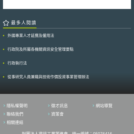
度前一年七月一日前公告之。市內網路業務經營者得再於同年八月一日前提
出較佳之實施計畫，申請擔任不經濟地區電話服務之普及服務提供者。 主
管機關核准前項實施計畫時，應比較各實施計畫所載普及服務淨成本、要求
補助之金額、服務之普及率及服務品質指標改善預測等，並考量申請者本身
最多人閱讀
之營運能力，選擇最佳之實施計畫；必要時，得要求申請者修正其提出之實
施計畫。 第七條 實施計畫應載明下列事項： 一、年度普及服務實施前，
其普及率及服務品質之指標。 二、年度普及服務實施後，不經濟地區電話
外國專業人才延攬及僱用法
服務之普及率及服務品質指標之維持或改善預測。 三、年度普及服務之實
施方案及其資費。 四、年度普及服務淨成本及要求補助金額之預估值。
行政院及所屬各機關資訊安全管理要點
五、年度普及服務淨成本之詳細計算資料。 主管機關依第六條及第十七條
公告之實施計畫，均不包括前項第五款之內容。 第一項之實施計畫，其年
度普及服務淨成本報表之編製，應依電信普及服務財務報告編製要點辦理。
行政執行法
第八條 不經濟地區電話服務及不經濟公用電話服務之普及服務淨成本，為
普及服務提供者提供服務之可避免成本扣除棄置營收後之金額。 第九條 不
經濟地區電話服務之可避免成本，應依附件一之計算公式計算之。 不經濟
從事研究人員兼職與技術作價投資事業管理辦法
地區電話服務之棄置營收，為普及服務提供者於偏遠地區之市內網路單一交
換機房服務區域，提供電話服務及其他相關服務時，所得下列營收： 一、
月租費收入。 二、通話費收入。 三、裝置費與接線費收入。 四、接續費收
入。 五、網路互連收入。 六、專線或其他網路設備出租收入。 七、網際網
路接取服務收入。 八、其他服務收入。 九、營業外收入。 若市內網路單一
隱私權聲明
徵才訊息
網站導覽
交換機房服務區域跨偏遠地區及非偏遠地區，普及服務提供者計算不經濟地
聯絡我們
資策會
區電話服務之總普及服務淨成本時，得計入該市內網路單一交換機房服務區
域所生之普及服務淨成本。 第十條 不經濟公用電話服務之可避免成本，應
相關連結
依附件二之計算公式計算之。 不經濟公用電話服務之棄置營收，為單一公
用電話之服務收入。 不經濟公用電話普及服務之補助方式如下： 一、 偏遠
財團法人資訊工業策進會 統一編號：05076416