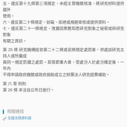
五、違反第十九條第三項規定，未經主管機關核准，將研究材料提供
國外
使用。
六、違反第二十條規定，妨礙、拒絕或規避查核或提供資料。
七、違反第二十一條規定，洩露因業務知悉研究對象之秘密或與研究
對象
有關之資訊。
第 25 條 研究機構經依第二十二條或前條規定處罰者，併處該研究主
持人或所屬成
員同一規定罰鍰之處罰。其情節重大者，受處分人於處分確定後，一
年內
不得申請政府機關或政府捐助成立之財團法人研究經費補助。
第 六 章 附則
第 26 條 本法自公布日施行。
相關連結
全國法規資料庫