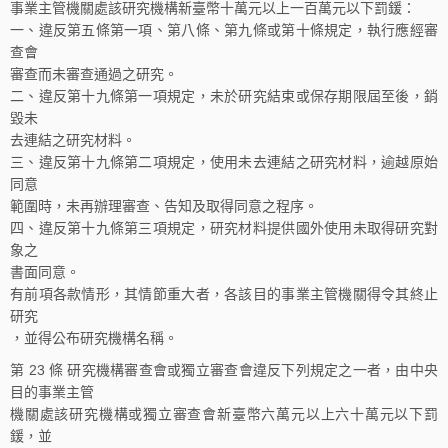
事業主管機關處該研究機構新臺幣十萬元以上一百萬元以下罰鍰：
一、違反第五條第一項、第八條、第九條或第十條規定，執行應經審
查會
審查而未審查通過之研究。
二、違反第十九條第一項規定，未於研究結束或保存期限屆至後，銷
毀未
去連結之研究材料。
三、違反第十九條第二項規定，使用未去連結之研究材料，逾越原始
同意
範圍時，未再辦理審查、告知及取得同意之程序。
四、違反第十九條第三項規定，研究材料提供國外使用未取得研究對
象之
書面同意。
有前項各款情形，其情節重大者，各該目的事業主管機關得令其終止
研究
，並得公布研究機構名稱。
第 23 條 研究機構審查會或獨立審查會違反下列規定之一者，由中央
目的事業主管
機關處該研究機構或獨立審查會新臺幣六萬元以上六十萬元以下罰
鍰，並