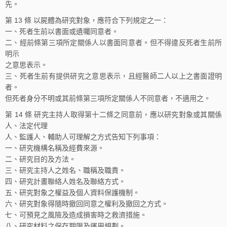
先。
第 13 條 以屍體為研究對象，應符合下列規定之一：
一、死者生前以書面或遺囑同意者。
二、經前條第三項所定關係人以書面同意者。但不得違反死者生前所
明示
之意思表示。
三、死者生前有提供研究之意思表示，且經醫師二人以上之書面證明
者。
但死者身分不明或其前條第三項所定關係人不同意者，不適用之。
第 14 條 研究主持人取得第十二條之同意前，應以研究對象或其關係
人、法定代理
人、監護人、輔助人可理解之方式告知下列事項：
一、研究機構名稱及經費來源。
二、研究目的及方法。
三、研究主持人之姓名、職稱及職責。
四、研究計畫聯絡人姓名及聯絡方式。
五、研究對象之權益及個人資料保護機制。
六、研究對象得隨時撤回同意之權利及撤回之方式。
七、可預見之風險及造成損害時之救濟措施。
八、研究材料之保存期限及運用規劃。