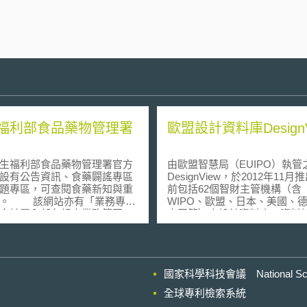
福利部食品藥物管理署
歐盟設計資料庫DesignV
福利部食品藥物管理署官方
由歐盟智慧局（EUIPO）執管
設有公告資訊、食藥闢謠專區
DesignView，於2012年11
題專區，可查閱食藥新知與重
前包括62個智財主管機構（含
「業務專
WIPO、歐盟、日本、美國、
介該署內部各組室業務範圍，
中國等）之設計資料庫，資料
法規資訊」專區整理該署業管
超過1,300萬件、36種語言。
藉由資料庫檢索，進行工業設
與布局。
國家科學科技會議 National Scienc
全球專利檢索系統