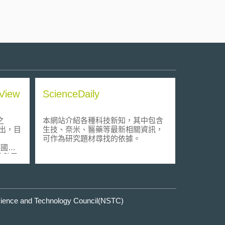
iew
ScienceDaily
之
本網站介紹各種科技新知，其中包含
月推出，目
生技、奈米、醫藥等最新相關資訊，
可作為研究題材尋找的依據。
德國、
總數已
檢索人可
計分析
e and Technology Council(NSTC)