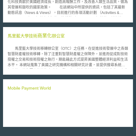
化科技貢獻於美國經濟成長，創造高報酬工作，及改善人類生活品質，做為
其發展和鼓吹的國家政策。 在該網站中所提供的資訊，包括了其最新
動態訊息（News & Views），目前進行的各項活動計劃 （Activities &
Partnerships），解禁之出版物及演講稿（Publications）等等，並連結了
其他相關科技單位的網站（Business Resources）。
商業化
馬里藍大學技術
辦公室
馬里藍大學技術移轉辦公室（OTC）之任務，在促進技術發展中之各類
智慧財產權技術移轉，除了注重對智慧財產權之保障外，並進而促成對技術
授權之交易和技術授權之執行，期能藉此方式提昇美國整體經濟利益和生活
水平。 本網站蒐集了美國之研究機構和相關研究計畫，並提供搜尋系統方
便查詢。若您要查詢技術合夥人、發明人、技術移轉統計資料等您都可上此
網站查詢。
Mobile Payment World