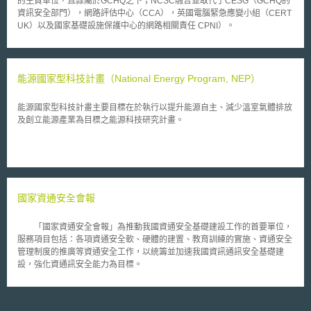
的主責單位，且隸屬於GCHQ之下；NCSC融合並取代了CESG（GCHQ的
資訊安全部門），網路評估中心（CCA），英國電腦緊急應變小組（CERT
UK）以及國家基礎設施保護中心的網路相關責任 CPNI）。
能源國家型科技計畫（National Energy Program, NEP）
能源國家型科技計畫主要目標在於執行以提升能源自主、減少溫室氣體排放
及創立能源產業為目標之能源科技研究計畫。
國家資通安全會報
「國家資通安全會報」為推動我國資通安全基礎建設工作的首要單位，
服務項目包括：各項資通安全軟、硬體的建置、教育訓練的實施、資通安全
管理制度的推廣等資通安全工作，以統籌並加速我國資訊通訊安全基礎建
設，強化資通訊安全能力為目標。