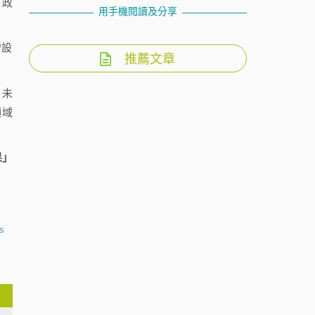
有政
用手機閱讀及分享
增設
推薦文章
：未
領域
果」
es