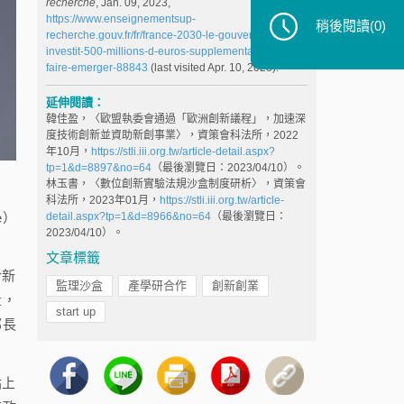
recherché
, Jan. 09, 2023,
https://www.enseignementsup-
稍後閱讀
(0)
recherche.gouv.fr/fr/france-2030-le-gouvernement-
investit-500-millions-d-euros-supplementaires-pour-
faire-emerger-88843
(last visited Apr. 10, 2023).
延伸閱讀：
韓佳盈，〈歐盟執委會通過「歐洲創新議程」，加速深
度技術創新並資助新創事業〉，資策會科法所，2022
年10月，
https://stli.iii.org.tw/article-detail.aspx?
tp=1&d=8897&no=64
（最後瀏覽日：2023/04/10）。
林玉書，〈數位創新實驗法規沙盒制度研析〉，資策會
科法所，2023年01月，
https://stli.iii.org.tw/article-
e）
detail.aspx?tp=1&d=8966&no=64
（最後瀏覽日：
2023/04/10）。
文章標籤
於新
監理沙盒
產學研合作
創新創業
量，
start up
部長
站上