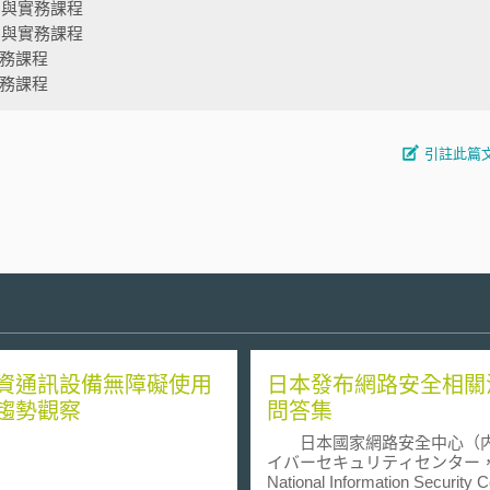
法制與實務課程
法制與實務課程
實務課程
實務課程
引註此篇
資通訊設備無障礙使用
日本發布網路安全相關
趨勢觀察
問答集
日本國家網路安全中心（
イバーセキュリティセンター
National Information Security C