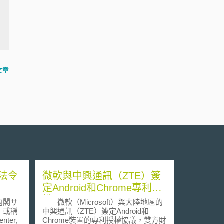
文章
法令
微軟與中興通訊（ZTE）簽
定Android和Chrome專利授
權
内閣サ
微軟（Microsoft）與大陸地區的
，或稱
中興通訊（ZTE）簽定Android和
enter,
Chrome裝置的專利授權協議，雙方財