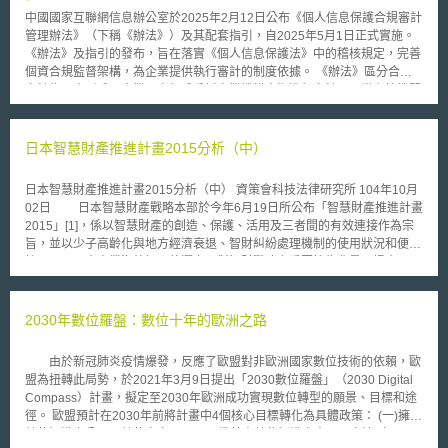
中國國家互聯網信息辦公室於2025年2月12日公布《個人信息保護合規審計
管理辦法》（下稱《辦法》）及其配套指引，自2025年5月1日正式實施。
《辦法》及指引的發布，旨在落實《個人信息保護法》中的稽核規定，完善
個資合規監督架構，為企業提供執行審計的制度依據。 《辦法》區分合規
審計為兩大形式：企業可自行或委託專業機構定期進行審計；另當主管機關
發現高風險處理活動或發生重大資料外洩事件時，有權要求企業限期完成外
部審計，並提交報告。針對處理規模較大的企業，《辦法》特別規定，凡處
理超過1,000萬人個資的業者，須至少每兩年完成一次審計。 針對大規模蒐
日本智慧財產推進計畫2015分析（中）
用個資企業，《辦法》亦強化其配合責任，對於處理超過100萬人資料的企
業，須設置個資保護負責人；對大型平台服務業者，則須成立主要由外部人
日本智慧財產推進計畫2015分析（中） 資策會科技法律研究所 104年10月
員主導的獨立監督機構，以確保審計客觀性。 在審計執行層面，《辦法》
02日 日本智慧財產戰略本部於今年6月19日所公布「智慧財產推進計畫
對第三方審計機構的條件、獨立性與保密義務提出具體要求，並禁止將合規
2015」[1]，係以智慧財產的創造、保護、活用及三者間的有效連接作為宗
審計轉委託，防堵審計品質不一，或個資分享過程增加外洩風險。同時，也
旨，並以少子高齡化與地方經濟衰退、智財糾紛處理機制的使用狀況和便利
規範同一機構或審計負責人不得連續三次審計同一對象，以強化審計公正
性、以及內容產業海外拓展的潛力及對智財戰略之重要性為背景，提出三項
性。 《合規審計指引》進一步列出具體審查項目，包括處理合法性、告知
核心議題並分別剖析各項議題其現狀課題及主管部會應努力之方向，其中第
義務、資料共享、敏感及未成年個資保護、境外傳輸、自動化決策與安全措
二項議題「活化智財紛爭處理機制」之內容如下： 一、活化智財紛爭處理
施等，協助企業全面落實個資合規審查。
機制 （一）現狀與課題 1. 證據收集未見確實 在訴訟中，為能作成適切
2030年數位羅盤：數位十年的歐洲之路
的裁判，原告、被告兩側需提出充分的證據，惟專利侵權訴訟中，多數情況
下證據是為被告所掌握，權利人主張侵權之立證較為困難，就此日本認為應
由於新冠肺炎疫情爆發，反應了歐盟對非歐洲國家數位技術的依賴，歐
就以下三點檢討證據收集程序的機能：在訴訟開始的階段，確保爭點整理之
盟為扭轉此局勢，於2021年3月9日提出「2030數位羅盤」（2030 Digital
程序充分發揮效用；確保「文書提出命令」作為證明被告有侵害事實有力手
Compass）計畫，擬定至2030年歐洲成功實現數位轉型的願景、目標和途
段之一，能充分發揮效用；作為證據收集的前提，確保證據保全制度能充分
徑。 歐盟預計在2030年前將計畫中4個核心目標轉化為具體政策： (一)擁有
發揮效用。 2.權利安定性不足 從權利賦予乃至於紛爭處理的過程中，
數位知識之公民及數位專家： 1.具備基本數位知識之人口至少達到80%。
專利權等智財權之安定性亦相當重要。日本於2004年針對專利侵權訴訟，