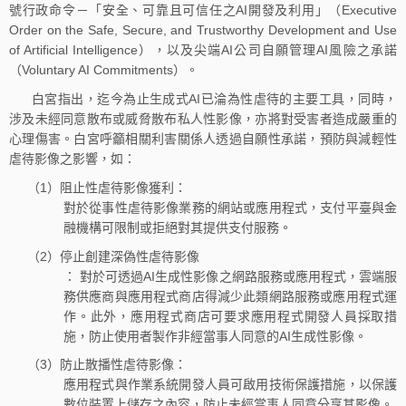
號行政命令－「安全、可靠且可信任之AI開發及利用」（Executive
Order on the Safe, Secure, and Trustworthy Development and Use
of Artificial Intelligence），以及尖端AI公司自願管理AI風險之承諾
（Voluntary AI Commitments）。
白宮指出，迄今為止生成式AI已淪為性虐待的主要工具，同時，
涉及未經同意散布或威脅散布私人性影像，亦將對受害者造成嚴重的
心理傷害。白宮呼籲相關利害關係人透過自願性承諾，預防與減輕性
虐待影像之影響，如：
（1）阻止性虐待影像獲利：
對於從事性虐待影像業務的網站或應用程式，支付平臺與金
融機構可限制或拒絕對其提供支付服務。
（2）停止創建深偽性虐待影像
： 對於可透過AI生成性影像之網路服務或應用程式，雲端服
務供應商與應用程式商店得減少此類網路服務或應用程式運
作。此外，應用程式商店可要求應用程式開發人員採取措
施，防止使用者製作非經當事人同意的AI生成性影像。
（3）防止散播性虐待影像：
應用程式與作業系統開發人員可啟用技術保護措施，以保護
數位裝置上儲存之內容，防止未經當事人同意分享其影像。