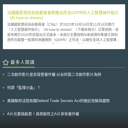
2.應有2000萬名以上的資訊通訊技術專家，且促使更多女性進入此產業。
於專利法新增第104條之3[2]，導入「專利無效抗辯」之制度，其後雖然有
(二)安全和永續發展的數位基礎設施： 1.所有歐洲家庭都應擁有Gigabit網
意見認為應廢止專利無效抗辯制度，但整體而言因無效抗辯制度的導入，確
路，且所有人口密集區都應被5G所覆蓋。 2.歐洲半導體的產量應占世界
法國國家資訊自由委員會將推出符合GDPR的人工智慧操作指引
實使專利無效訴訟（無効審判）審理遲緩的狀況明顯獲得改善。而由於
的20%。 3.歐盟應部署1萬個氣候中立的高度安全邊緣節點（edge
（AI how-to sheets）
2015年日本再度導入專利異議制度（異議申立制度）[3]，因此無論就權利
node）。 4.於2025年前開發出歐洲第一台量子電腦。 (三)企業數位化轉
者及疑似侵權者之間的平衡，或是產業政策上就專利權進步性要件的判斷
法國國家資訊自由委員會（CNIL）於2023年10月16日至11月16日進行
型： 1.75％的歐洲企業應使用雲端運算服務，大數據和人工智慧。 2.
等，本年度的推進計畫中均指出有就本條之內容再作檢討之必要。 3.損害認
「人工智慧操作指引」（AI how-to sheets）（下稱本指引）公眾諮詢，並
超過90％的歐洲中小企業應達基本數位密集強度。 3.擴大創新規模並改
定額偏定 在損害賠償的額度方面，雖然在歷年來多次專利法之修正後
宣布將於2024年初提出正式版本。本指引主要說明AI系統資料集建立與利
善融資管道，使歐盟的獨角獸企業數量翻倍。 (四)公共數位化服務： 1.於
已經獲得一定程度的改善，但普遍看法仍認為訴訟實務上法院所認定的侵權
用符合歐盟一般資料保護規則（GDPR）之作法，以期在支持人工智慧專業
線上提供所有主要的公共服務。 2.所有歐洲公民均能使用電子病歷。
損害賠償數額，和商業實態上所造成的影響及需求相比仍是顯然偏低。另日
人士創新之外，同時能兼顧民眾權利。 人工智慧操作指引主要內容整理如
3.80%的歐洲公民應使用電子身份證。 歐盟委員會將基於上述目標，期
本為求簡化便利損害賠償額的舉證難度，雖已於1998年修正專利法第102條
下： 1.指引涵蓋範圍：本指引限於AI開發階段（development phase），不
於2021年第3季前提出相關數位政策計畫，並於2021年底前與其他相關機
[4]之規定，但於司法實務上並未能充分運用，加以民法上對不法行為之賠償
包含應用階段（deployment phase）。開發階段進一步可分為三階段，包
構取得決定性進展。
側重實際上造成之損害，而未能從研究開發投資所得之專利權受損之角度思
括AI系統設計、資料蒐集與資料庫建立，以及AI系統學習與訓練。 2.法律適
最多人閱讀
考，造成日本在專利權等智財糾紛中損害賠償額普遍偏低，此一問題仍有待
用：當資料處理過程中包含個人資料時，人工智慧系統的開發與設計都必須
解決。 4.中小企業專利權人不易勝訴 根據日本知的財產戰略事務局之
確定其適用的法律規範為何。 3.定義利用目的：CNIL強調蒐集及處理個資
二次創作影片是否侵害著作權-以谷阿莫二次創作影片為例
統計，日本專利侵權訴訟中有約六成為中小企業提起，但扣除和解之部分單
時應該遵守「明確」、「合法」、「易懂」之原則，由於資料應該是基於特
以終局判決而言，中小企業的原告勝訴率在二成以下，其中對大企業的勝訴
定且合法的目的而蒐集的，因此不得以與最初目的不相符的方式進一步處理
率更不到一成，探究其原因，日本認為除了中小企業與專利、法律專業人員
資料。故明確界定人工智慧系統之目的為何，方能決定GDPR與其他原則之
何謂「監理沙盒」？
間合作程度有所不足外，在權利取得的階段就未能針對未來權利行使、保護
適用。 4.系統提供者的身分：可能會是GDPR中的為資料控管者（data
充分進行戰略性規劃也可能是問題所在，故應對中小企業的權利取得、行使
controller）、共同控管者（joint controller）以及資料處理者（data
美國聯邦法院有關Defend Trade Secrets Act的晚近見解與趨勢
及訴訟進行上給予一定的支援。 （二）今後施政方向 日本為強化智財
processor）。 5.確保資料處理之合法性：建立AI系統的組織使用的資料集
紛爭解決體系的機能，於2015年智財推進計畫中指出三個方向：首先是
若包含個人資料，必須確保資料分析與處理操作符合GDPR規定。 6.必要時
「強化智財紛爭處理體系的機能」，在權利人及侵害嫌疑人間地位平衡的前
進行資料保護影響評估（DIPA）。 7.在系統設計時將資料保護納入考慮：
A片也要搞創意！具原創性之A片享有著作權
提下，對證據收集手續、損害賠償額、權利安定性和禁制令的核發等各方面
包含建立系統主要目標、技術架構、識別資料來源與嚴格篩選使用…等等。
為綜合性的檢討；其次是「促進智財紛爭處理體系的活用」，針對中小企業
8.資料蒐集與管理時皆須考慮資料保護：具體作法包含資料蒐集須符合
與大企業的往來過程中，就智財保護、紛爭預防、訴訟對應等面向提供進一
GDPR、糾正錯誤、解決缺失值、整合個資保護措施、監控所蒐集之資料、