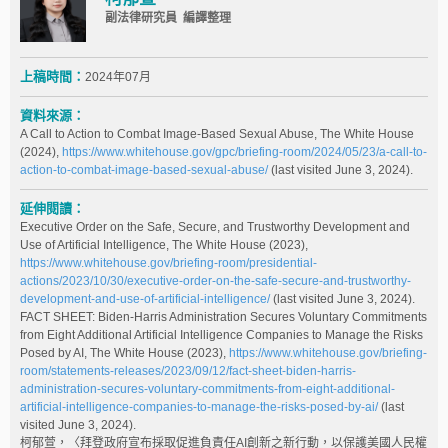
副法律研究員 編譯整理
上稿時間：
2024年07月
資料來源：
A Call to Action to Combat Image-Based Sexual Abuse, The White House
(2024),
https://www.whitehouse.gov/gpc/briefing-room/2024/05/23/a-call-to-
action-to-combat-image-based-sexual-abuse/
(last visited June 3, 2024).
延伸閱讀：
Executive Order on the Safe, Secure, and Trustworthy Development and
Use of Artificial Intelligence, The White House (2023),
https://www.whitehouse.gov/briefing-room/presidential-
actions/2023/10/30/executive-order-on-the-safe-secure-and-trustworthy-
development-and-use-of-artificial-intelligence/
(last visited June 3, 2024).
FACT SHEET: Biden-⁠Harris Administration Secures Voluntary Commitments
from Eight Additional Artificial Intelligence Companies to Manage the Risks
Posed by AI, The White House (2023),
https://www.whitehouse.gov/briefing-
room/statements-releases/2023/09/12/fact-sheet-biden-harris-
administration-secures-voluntary-commitments-from-eight-additional-
artificial-intelligence-companies-to-manage-the-risks-posed-by-ai/
(last
visited June 3, 2024).
柯郁萱，〈拜登政府宣布採取促進負責任AI創新之新行動，以保護美國人民權