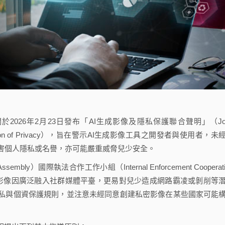
026年2月23日發布「AI生成影像及隱私保護聯合聲明」（Joi
the Protection of Privacy），旨在警示AI生成影像工具之開發者與使用者，未
害個人隱私或名譽，亦可能嚴重威脅兒少安全。
mbly）國際執法合作工作小組（Internal Enforcement Cooperati
AI生成影像因廣泛融入社群媒體平臺，更易對兒少造成網路霸凌或剝削等
隱私與個資保護規則，並注意未經同意創建私密影像在某些國家可能