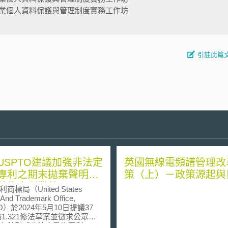
業個人資料保護與管理制度實務工作坊
引註此篇
USPTO建議加強非法定
英國無線電頻譜管理改
專利之期末拋棄聲明，
策（上）－政策源起與
藥物專利叢林
商標局（United States
 And Trademark Office,
O）於2024年5月10日提議37
R §1.321修法草案並徵求公眾意
在針對「非法定重複專利」