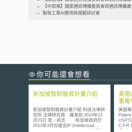
【中部場】國家通訊傳播委員會與通訊傳播產
製程工業AI應用與規範研討會
你可能還會想看
新加坡智財融資計畫介紹
美國
重複
避免
新加坡智財融資計畫介紹 科技法律研
美國專利
究所 法律研究員 羅育如 2014年12
Patent
月23日 壹、前言 新加坡政府於
USPT
2013年3月份提出IP (Intellectual
C.F.
Property) Hub Master Plan 10年期計
見，旨