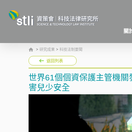
關
>
研究成果
>
科技法制要聞
返回列表
世界61個個資保護主管機關
害兒少安全