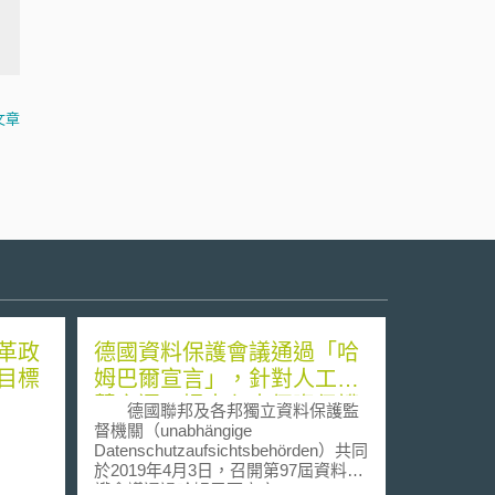
文章
革政
德國資料保護會議通過「哈
目標
姆巴爾宣言」，針對人工智
慧之運用提出七大個資保護
德國聯邦及各邦獨立資料保護監
要求
督機關（unabhängige
Datenschutzaufsichtsbehörden）共同
於2019年4月3日，召開第97屆資料保
護會議通過哈姆巴爾宣言