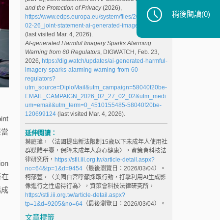
and the Protection of Privacy
(2026),
稍後閱讀
(0)
https://www.edps.europa.eu/system/files/2026-02/23-
02-26_joint-statement-ai-generated-imagery_en.pdf
(last visited Mar. 4, 2026).
AI-generated Harmful Imagery Sparks Alarming
Warning from 60 Regulators
, DIGWATCH, Feb. 23,
2026,
https://dig.watch/updates/ai-generated-harmful-
imagery-sparks-alarming-warning-from-60-
regulators?
utm_source=DiploMail&utm_campaign=58040f20be-
EMAIL_CAMPAIGN_2026_02_27_02_02&utm_medi
um=email&utm_term=0_4510155485-58040f20be-
120699124
(last visited Mar. 4, 2026).
nt
經當
延伸閱讀：
葉庭瑋，〈法國提出新法限制15歲以下未成年人使用社
群媒體平臺，保障未成年人身心健康〉，資策會科技法
律研究所，
https://stli.iii.org.tw/article-detail.aspx?
on
no=64&tp=1&d=9454
（最後瀏覽日：2026/03/04）。
潛在
柯郁萱，〈美國白宮呼籲採取行動，打擊利用AI生成影
像進行之性虐待行為〉，資策會科技法律研究所，
構成
https://stli.iii.org.tw/article-detail.aspx?
tp=1&d=9205&no=64
（最後瀏覽日：2026/03/04）。
文章標籤