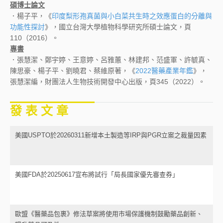
碩博士論文
．楊子平，《
印度梨形孢真菌與小白菜共生時之效應蛋白的分離與
功能性探討
》，國立台灣大學植物科學研究所碩士論文，頁
110（2016）。
專書
．張慧潔、鄭宇婷、王意婷、呂雅蕙、林建邦、范盛軍、許毓真、
陳思豪、楊子平、劉曉君、蔡維原著，《
2022醫藥產業年鑑
》，
張慧潔編，財團法人生物技術開發中心出版，頁345（2022）。
發 表 文 章
美國USPTO於20260311新增本土製造等IRP與PGR立案之裁量因素
美國FDA於20250617宣布將試行「局長國家優先審查券」
歐盟《醫藥品包裹》修法草案將使用市場保護機制鼓勵藥品創新、