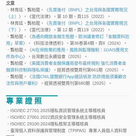
文章
．林育廷、龔柏龍，〈
先買後付（BNPL）之台灣與各國實務現況
（上）
〉，《當代法律》，第 10 期，頁115（2022）。
．林育廷、龔柏龍，〈
先買後付（BNPL）之台灣與各國實務現況
（下）
〉，《當代法律》，第 12 期，頁119（2022）。
．龔柏龍，〈
為邁向開放金融生態圈，歐洲議會修訂「金融資料近
用」草案
〉，《科技法律透析》，第36卷第4期，頁8（2024）。
．龔柏龍，〈
AI在保險業的應用、風險與監理機制：以IAIS應用文
件為中心
〉，台灣數位永續協會（2025）。
．龔柏龍，〈
美國消費者金融保護局發布最終規則 強化消費者金
融資料控制與隱私保護
〉，經貿透視雙周刊第661期（2025）。
．龔柏龍，〈
法國CNIL提醒銀行App通話偵測 防詐措施須兼顧合
法性與用戶權利
〉，經貿透視雙周刊第680期（2025）。
專 業 證 照
．ISO/IEC 27701:2025隱私資訊管理系統主導稽核員
．ISO/IEC 27001:2022資訊安全管理系統主導稽核員
．ISO/IEC 29100:2024隱私框架主導稽核員
．臺灣個人資料保護與管理制度（TPIPAS）專業人員個人資料管