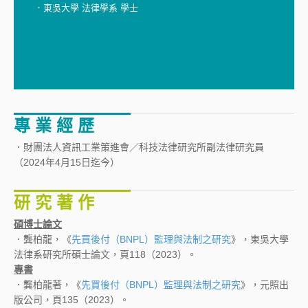
．東吳大學 法律學系 學士
專 業 經 歷
．財團法人資訊工業策進會／科技法律研究所副法律研究員
（2024年4月15日迄今）
研 究 著 作
碩博士論文
．龔柏龍，《
先買後付（BNPL）監理與法制之研究
》，東吳大學
法律系研究所碩士論文，頁118（2023）。
專書
．龔柏龍著，《
先買後付（BNPL）監理與法制之研究
》，元照出
版公司，頁135（2023）。