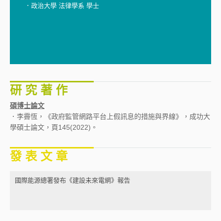
．政治大學 法律學系 學士
研 究 著 作
碩博士論文
．李霽恆，《政府監管網路平台上假訊息的措施與界線》，成功大
學碩士論文，頁145(2022)。
發 表 文 章
國際能源總署發布《建設未來電網》報告