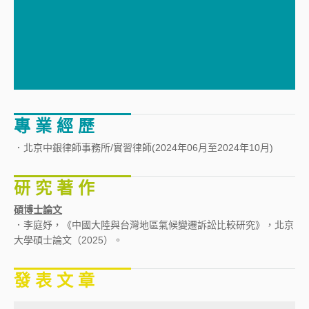
專 業 經 歷
．北京中銀律師事務所/實習律師(2024年06月至2024年10月)
研 究 著 作
碩博士論文
．李庭妤，《中國大陸與台灣地區氣候變遷訴訟比較研究》，北京
大學碩士論文（2025）。
發 表 文 章