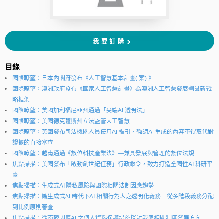
我要訂購
目錄
國際瞭望：日本內閣府發布《人工智慧基本計畫( 案) 》
國際瞭望：澳洲政府發布《國家人工智慧計畫》為澳洲人工智慧發展劃設新戰
略框架
國際瞭望：美國加利福尼亞州通過「尖端AI 透明法」
國際瞭望：美國德克薩斯州立法監管人工智慧
國際瞭望：英國發布司法機關人員使用AI 指引，強調AI 生成的內容不得取代對
證據的直接審查
國際瞭望：越南通過《數位科技產業法》—兼具發展與管理的數位法規
焦點掃描：美國發布「啟動創世紀任務」行政命令，致力打造全國性AI 科研平
臺
焦點掃描：生成式AI 隱私風險與國際相關法制因應趨勢
焦點掃描：論生成式AI 時代下AI 相關行為人之透明化義務—從多階段義務分配
到比例原則審查
焦點掃描：從南韓因應AI 之個人資料保護措施探討我國相關制度發展方向