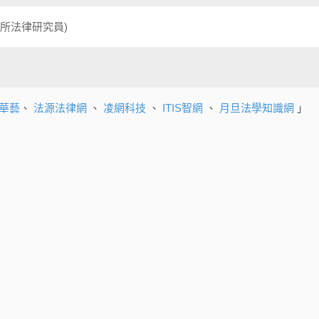
所法律研究員)
華藝
、
法源法律網
、
凌網科技
、
ITIS智網
、
月旦法學知識網
」