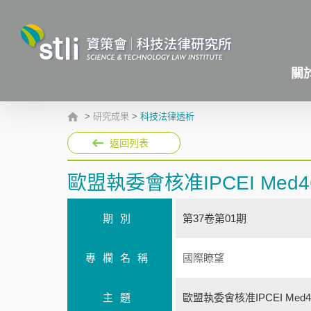
關
>
研究成果
>
科技法律透析
返回列表
歐盟執委會核准IPCEI Me
期別
第37卷第01期
專欄名稱
國際瞭望
主題
歐盟執委會核准IPCEI Me