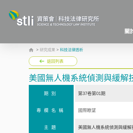
關
>
研究成果
>
科技法律透析
返回列表
美國無人機系統偵測與緩解
期別
第37卷第01期
專欄名稱
國際瞭望
主題
美國無人機系統偵測與緩解