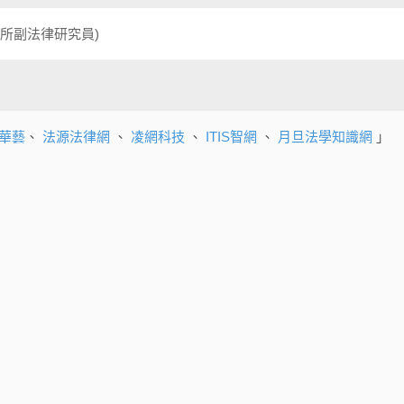
所副法律研究員)
華藝
、
法源法律網
、
凌網科技
、
ITIS智網
、
月旦法學知識網
」