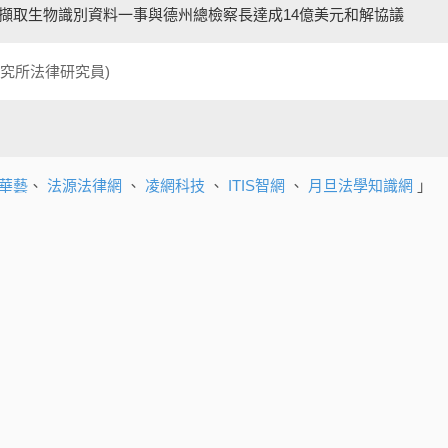
意擷取生物識別資料一事與德州總檢察長達成14億美元和解協議
究所法律研究員)
華藝
、
法源法律網
、
凌網科技
、
ITIS智網
、
月旦法學知識網
」