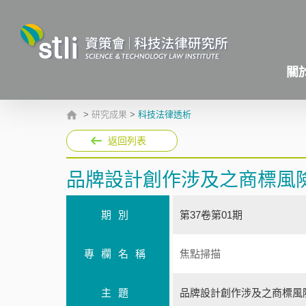
關
>
研究成果
>
科技法律透析
返回列表
品牌設計創作涉及之商標風
期別
第37卷第01期
專欄名稱
焦點掃描
主題
品牌設計創作涉及之商標風