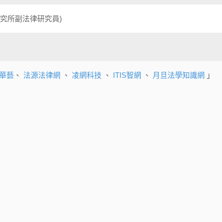
究所副法律研究員)
華藝
、
法源法律網
、
凌網科技
、
ITIS智網
、
月旦法學知識網
」