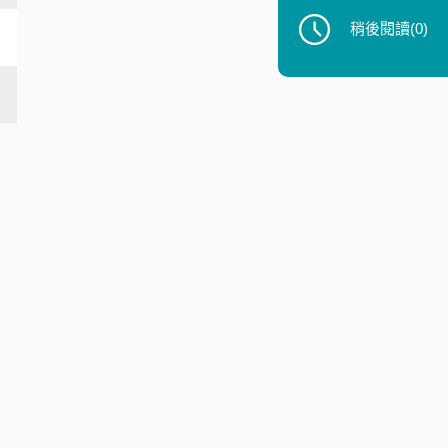
稍後閱讀
(0)