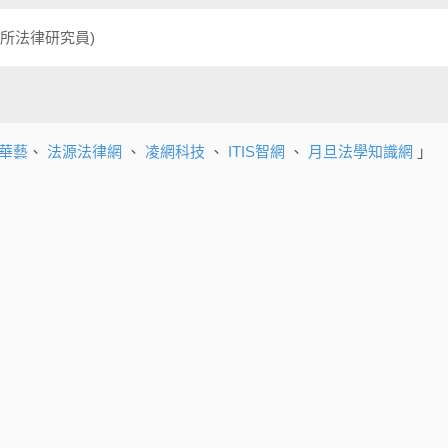
所法律研究員)
華藝
、
法源法律網
、
凌網科技
、
ITIS智網
、
月旦法學知識網
」