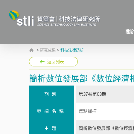
關
>
研究成果
>
科技法律透析
返回列表
簡析數位發展部《數位經濟
期別
第37卷第03期
專欄名稱
焦點掃描
主題
簡析數位發展部《數位經濟