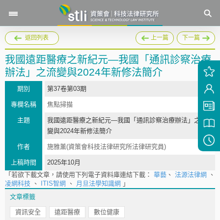
返回列表
上一篇
下一篇
我國遠距醫療之新紀元—我國「通訊診察治療
辦法」之流變與2024年新修法簡介
期別
第37卷第03期
專欄名稱
焦點掃描
主題
我國遠距醫療之新紀元—我國「通訊診察治療辦法」之流
變與2024年新修法簡介
作者
施雅薰(資策會科技法律研究所法律研究員)
上稿時間
2025年10月
「若欲下載文章，請使用下列電子資料庫連結下載：
華藝
、
法源法律網
、
凌網科技
、
ITIS智網
、
月旦法學知識網
」
文章標籤
資訊安全
遠距醫療
數位健康