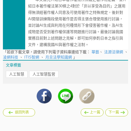
紹日本著作權法第30條之4對於「非以享受為目的」之運用
得無須經著作權人同意及可使用著作之特殊規定，後針對
AI開發訓練階段使用著作是否得主張合理使用進行討論，
並討論AI生成與利用在何種情形下會侵害著作權，及AI生
成物是否受到著作權保護等問題進行討論。最後討論我國
實務目前對上述問題之見解，即可如何參酌日本之指引與
文件，建構我國AI與著作權之法制。
「若欲下載文章，請使用下列電子資料庫連結下載：
華藝
、
法源法律網
、
凌網科技
、
ITIS智網
、
月旦法學知識網
」
文章標籤
人工智慧
人工智慧監管
返回列表
上一篇
下一篇