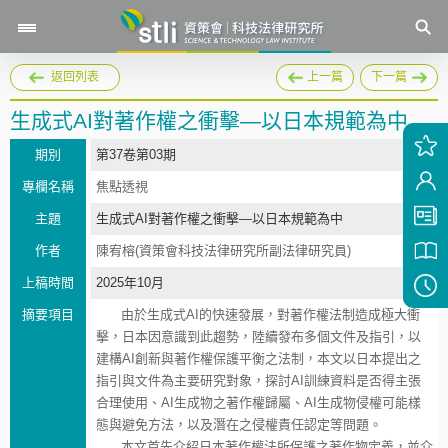
返回列表
上一篇
下一篇
生成式AI對著作權之衝擊—以日本規範為中
期別
第37卷第03期
專欄名稱
焦點透視
主題
生成式AI對著作權之衝擊—以日本規範為中
作者
陳宥榕(資策會科技法律研究所副法律研究員)
上稿時間
2025年10月
摘要項目
由於生成式AI的快速發展，對著作權法制造成極大衝
擊，日本因意識到此趨勢，陸續發布多個文件及指引，以
建構AI創新與著作權保護平衡之法制，本文以日本提出之
指引與文件為主要研究對象，探討AI訓練資料是否得主張
合理使用、AI生成物之著作權歸屬、AI生成物侵權可能樣
態與避免方法，以及潛在之侵權責任認定等問題。
本文首先介紹日本著作權法所保護之著作物定義，並介