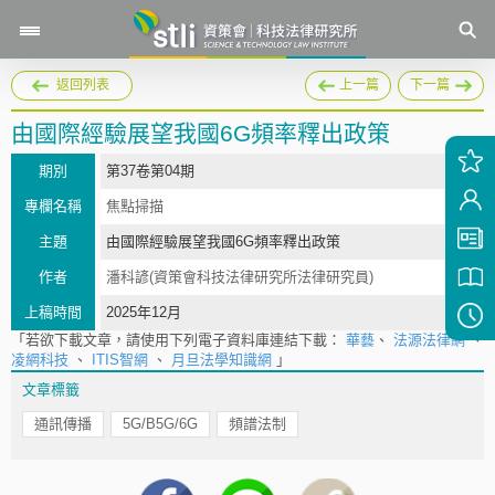
返回列表
上一篇
下一篇
由國際經驗展望我國6G頻率釋出政策
期別
第37卷第04期
專欄名稱
焦點掃描
主題
由國際經驗展望我國6G頻率釋出政策
作者
潘科諺(資策會科技法律研究所法律研究員)
上稿時間
2025年12月
「若欲下載文章，請使用下列電子資料庫連結下載：
華藝
、
法源法律網
、
凌網科技
、
ITIS智網
、
月旦法學知識網
」
文章標籤
通訊傳播
5G/B5G/6G
頻譜法制