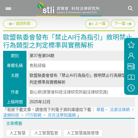
返回列表
上一篇
下一篇
歐盟執委會發布「禁止AI行為指引」敘明禁止
行為類型之判定標準與實務解析
期別
第37卷第04期
專欄名稱
焦點掃描
主題
歐盟執委會發布「禁止AI行為指引」敘明禁止行為類型之
判定標準與實務解析
作者
劉心妍(資策會科技法律研究所副法律研究員)
上稿時間
2025年12月
「若欲下載文章，請使用下列電子資料庫連結下載：
華藝
、
法源法律網
、
凌網科技
、
ITIS智網
、
月旦法學知識網
」
文章標籤
人工智慧
人工智慧監管
人工智慧風險管理