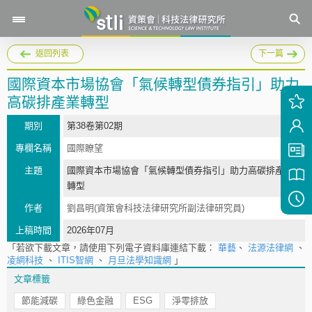
返回列表
下一篇
國際資本市場協會「氣候轉型債券指引」助力
高碳排產業轉型
期別
第38卷第02期
專欄名稱
國際瞭望
主題
國際資本市場協會「氣候轉型債券指引」助力高碳排產業
轉型
作者
劉昌明(資策會科技法律研究所副法律研究員)
上稿時間
2026年07月
「若欲下載文章，請使用下列電子資料庫連結下載：
華藝
、
法源法律網
、
凌網科技
、
ITIS智網
、
月旦法學知識網
」
文章標籤
節能減碳
綠色金融
ESG
淨零排放