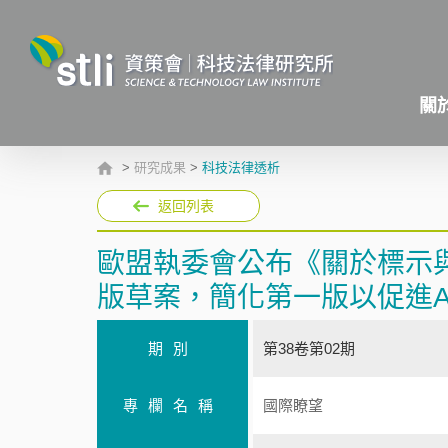
關
>
研究成果
>
科技法律透析
返回列表
歐盟執委會公布《關於標示與
版草案，簡化第一版以促進A
期別
第38卷第02期
專欄名稱
國際瞭望