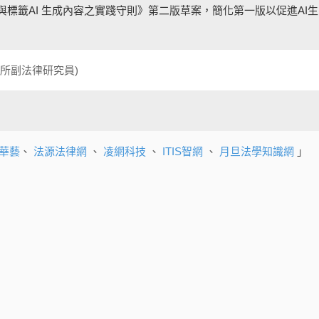
標籤AI 生成內容之實踐守則》第二版草案，簡化第一版以促進AI生
所副法律研究員)
華藝
、
法源法律網
、
凌網科技
、
ITIS智網
、
月旦法學知識網
」