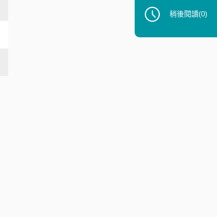
稍後閱讀
(0)