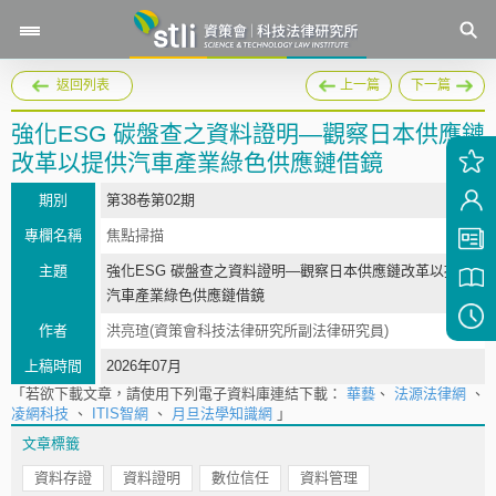
返回列表
上一篇
下一篇
強化ESG 碳盤查之資料證明—觀察日本供應鏈
改革以提供汽車產業綠色供應鏈借鏡
期別
第38卷第02期
專欄名稱
焦點掃描
主題
強化ESG 碳盤查之資料證明—觀察日本供應鏈改革以提供
汽車產業綠色供應鏈借鏡
作者
洪亮瑄(資策會科技法律研究所副法律研究員)
上稿時間
2026年07月
「若欲下載文章，請使用下列電子資料庫連結下載：
華藝
、
法源法律網
、
凌網科技
、
ITIS智網
、
月旦法學知識網
」
文章標籤
資料存證
資料證明
數位信任
資料管理