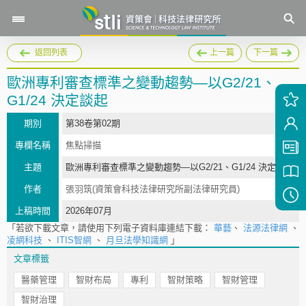
返回列表
上一篇
下一篇
歐洲專利審查標準之變動趨勢—以G2/21、
G1/24 決定談起
期別
第38卷第02期
專欄名稱
焦點掃描
主題
歐洲專利審查標準之變動趨勢—以G2/21、G1/24 決定談起
作者
張羽筑(資策會科技法律研究所副法律研究員)
上稿時間
2026年07月
「若欲下載文章，請使用下列電子資料庫連結下載：
華藝
、
法源法律網
、
凌網科技
、
ITIS智網
、
月旦法學知識網
」
文章標籤
醫藥管理
智財布局
專利
智財策略
智財管理
智財治理